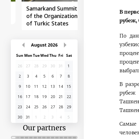
Samarkand Summit
First Central Asia -
В перв
of the Organization
China Summit
рубеж,
of Turkic States
По дан
узбеки
August
2026
процен
Sun
Mon
Tue
Wed
Thu
Fri
Sat
процен
26
27
28
29
30
31
1
выбрал
2
3
4
5
6
7
8
В разр
9
10
11
12
13
14
15
рубеж
16
17
18
19
20
21
22
Ташкен
23
24
25
26
27
28
29
Ташкен
30
31
1
2
3
4
5
Самые 
Our partners
челове