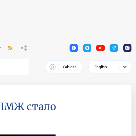
1
1
1
1
1
Cabinet
English
 ПМЖ стало