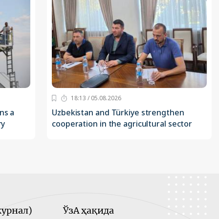
18:13 / 05.08.2026
ns a
Uzbekistan and Türkiye strengthen
ry
cooperation in the agricultural sector
урнал)
ЎзА ҳақида