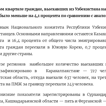
ом квартале граждан, выехавших из Узбекистана на
 было меньше на 4,1 процента по сравнению с ана
ным Национального комитета Республики Узбекис
станцев. Основными направлениями остаются Казахст
та и 16,4 процента от общего числа эмигрировавш
та граждан переехали в Южную Корею, 0,7 процен
и другие страны.
езе регионов наибольшее количество выехавших 
 зафиксировано в Каракалпакстане — 727 чело
тская область, откуда выехали 637 человек, на тре
та на ПМЖ за границу переехали 243 человека.
низкие показатели зарегистрированы в Сурханд
ка, Кашкадарьинской области — пять и Ферганской — 