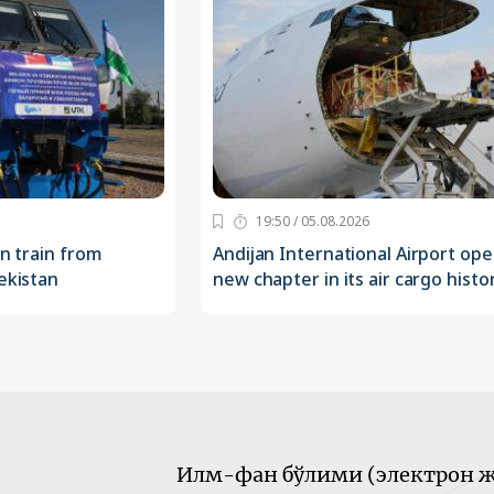
19:50 / 05.08.2026
an train from
Andijan International Airport ope
ekistan
new chapter in its air cargo histo
Илм-фан бўлими (электрон ж