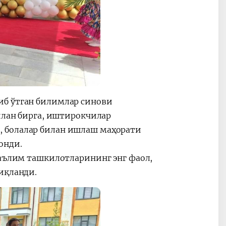
иб ўтган билимлар синови
билан бирга, иштирокчилар
, болалар билан ишлаш маҳорати
онди.
таълим ташкилотларининг энг фаол,
ниқланди.