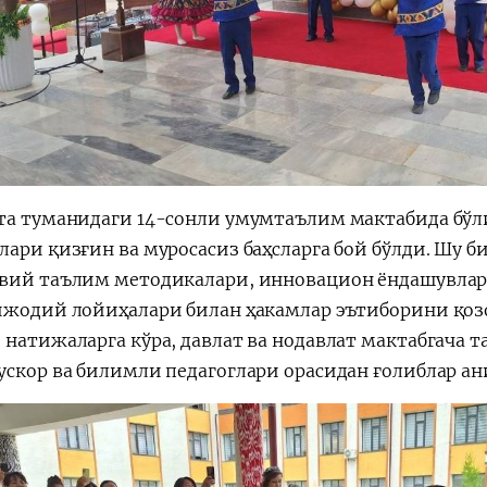
та туманидаги 14-сонли умумтаълим мактабида бўл
лари қизғин ва муросасиз баҳсларга бой бўлди. Шу 
вий таълим методикалари, инновацион ёндашувлар
ижодий лойиҳалари билан ҳакамлар эътиборини қоз
 натижаларга кўра, давлат ва нодавлат мактабгача 
ускор ва билимли педагоглари орасидан ғолиблар а