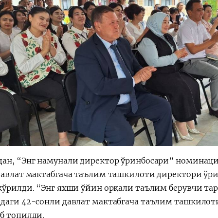
ан, “Энг намунали директор ўринбосари” номинаци
давлат мактабгача таълим ташкилоти директори ўр
кўрилди. “Энг яхши ўйин орқали таълим берувчи та
даги 42-сонли давлат мактабгача таълим ташкилоти
б топилди.