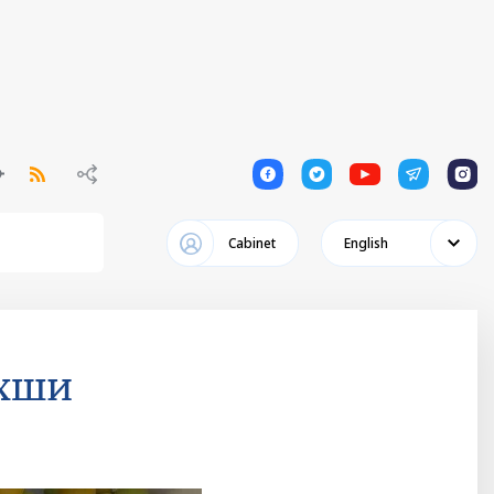
1
1
1
1
1
Cabinet
English
яхши