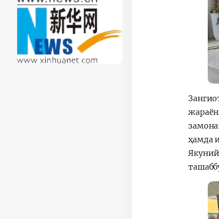
Зангио
жараён
замона
ҳамда 
Якуний
ташабб