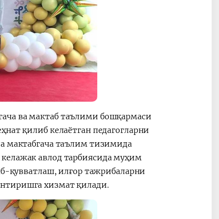
гача ва мактаб таълими бошқармаси
ҳнат қилиб келаётган педагогларни
да мактабгача таълим тизимида
 келажак авлод тарбиясида муҳим
лаб-қувватлаш, илғор тажрибаларни
антиришга хизмат қилади.