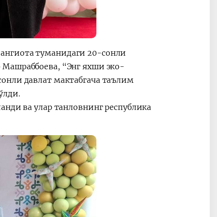
ангиота туманидаги 20-сонли
 Машраббоева, “Энг яхши эко-
сонли давлат мактабгача таълим
ўлди.
анди ва улар танловнинг республика