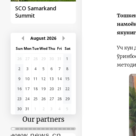
Samarkand Summit
First Central Asia -
of the Organization
China Summit
Тошкен
of Turkic States
намоён
якуниг
August
2026
Уч кун
ўринбо
Sun
Mon
Tue
Wed
Thu
Fri
Sat
методи
26
27
28
29
30
31
1
2
3
4
5
6
7
8
9
10
11
12
13
14
15
16
17
18
19
20
21
22
23
24
25
26
27
28
29
30
31
1
2
3
4
5
Our partners