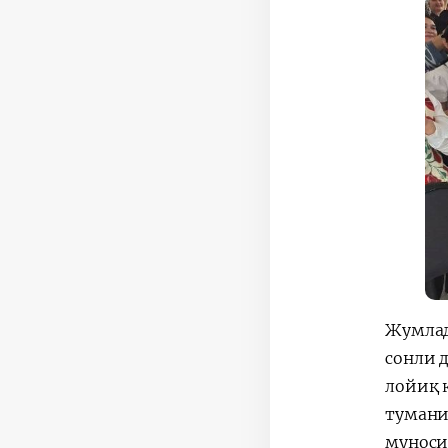
Жумлад
сонли 
лойиқ 
тумани
муноси