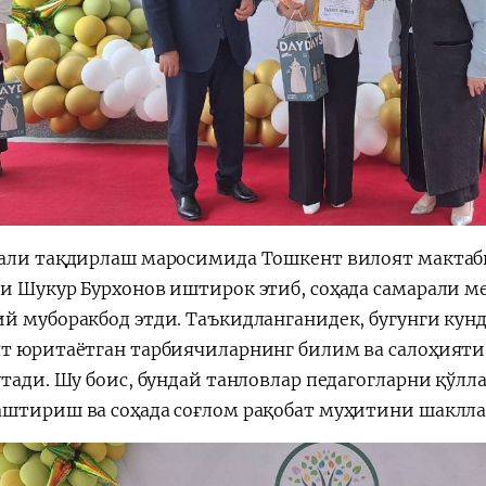
али тақдирлаш маросимида Тошкент вилоят мактаб
и Шукур Бурхонов иштирок этиб, соҳада самарали ме
й муборакбод этди. Таъкидланганидек, бугунги кун
т юритаётган тарбиячиларнинг билим ва салоҳияти
утади. Шу боис, бундай танловлар педагогларни қўл
штириш ва соҳада соғлом рақобат муҳитини шаклл