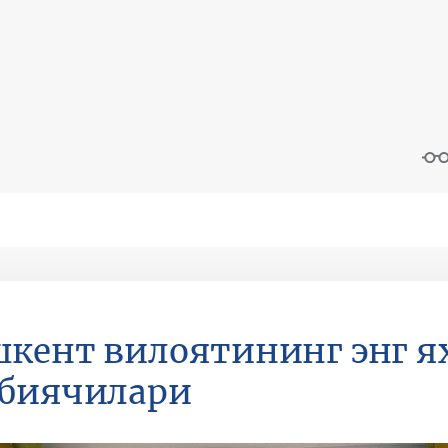
кент вилоятининг энг 
рбиячилари