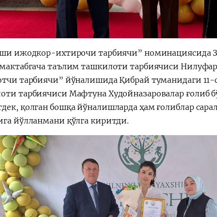
хши ижодкор-ихтирочи тарбиячи” номинациясида З
 мактабгача таълим ташкилоти тарбиячиси Нилуфар
отчи тарбиячи” йўналишида Қибрай туманидаги 11-
оти тарбиячиси Мафтуна Худойназаровалар ғолиб б
дек, қолган бошқа йўналишларда ҳам ғолиблар сарал
ига йўлланмани қўлга киритди.