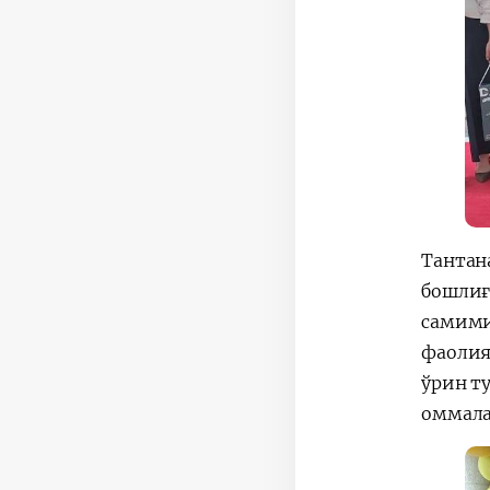
Тантан
бошлиғ
самими
фаолия
ўрин т
оммала