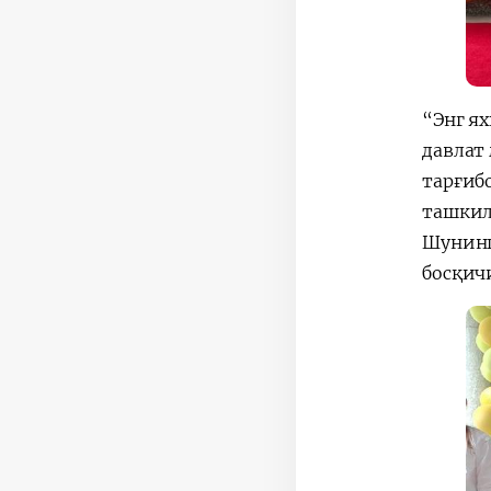
“Энг я
давлат
тарғиб
ташкил
Шунинг
босқич