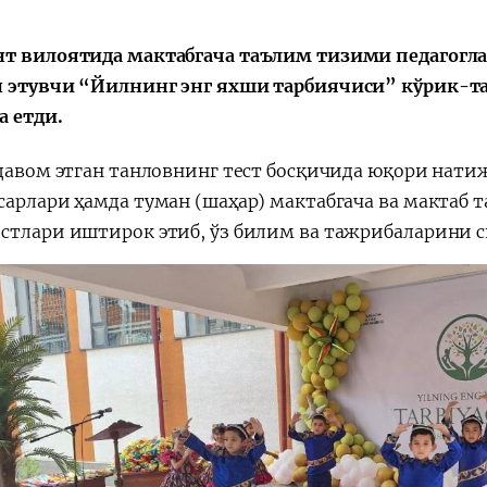
т вилоятида мактабгача таълим тизими педагогл
 этувчи “Йилнинг энг яхши тарбиячиси” кўрик-т
а етди.
 давом этган танловнинг тест босқичида юқори нати
сарлари ҳамда туман (шаҳар) мактабгача ва мактаб
стлари иштирок этиб, ўз билим ва тажрибаларини с