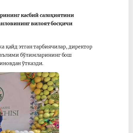
арининг касбий салоҳиятини
анловининг вилоят босқичи
жа қайд этган тарбиячилар, директор
 таълими бўлимларининг бош
иновдан ўтказди.