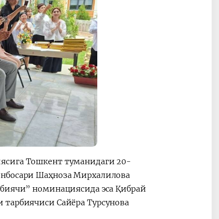
ясига Тошкент туманидаги 20-
инбосари Шаҳноза Мирхалилова
рбиячи” номинациясида эса Қибрай
 тарбиячиси Сайёра Турсунова