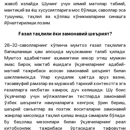
жавоб излайди. Шунинг учун илмий матнлар табиий,
мантиқий ва ёш хусусиятларига мос бўлиши, саволлар эса
тушуниш, таҳлил ва қўллаш кўникмаларини синашга
йўналтирилиши лозим.
Ғазал таҳлили ёки замонавий шеърият?
28–32-саволларнинг кўпинча мумтоз ғазал таҳлилига
бағишланиши ҳам алоҳида муҳокамани талаб қилади.
Мумтоз адабиётнинг аҳамиятини инкор этиш мумкин
эмас. Бироқ мактаб ёшидаги ўқувчиларнинг адабий-
матний тажрибаси асосан замонавий шеърият билан
шаклланмоқда. Улар кундалик ҳаётда аруз вазни,
тасаввуфий рамзлар ва мураккаб тарихий контекстга эга
ғазалларга нисбатан камроқ дуч келишади. Шу боис
ўқувчилар учун мўлжалланган тестларда замонавий
ўзбек шеърияти намуналарига кенгроқ ўрин бериш,
шеърий санъатлар ва поэтик воситаларни замонавий
жанрлар мисолида таҳлил қилиш янада самарали бўлади.
Бу баҳолаш мезонлари билан ўқувчиларнинг реал
китобхонлик тажрибаси ўртасидаги тафовутни