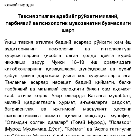
камайтиради.
Тавсия этилган адабиёт рўйхати миллий,
тарбиявий ва психологик мувозанатни бузмаслиги
шарт
Ўқиш тавсия этилган бадиий асарлар рўйхати ҳам ёш
аудиториянинг психологик ва интеллектуал
хусусиятларини ҳисобга олган ҳолда қайта кўриб
чиқилиши зарур. Чунки 16–18 ёш оралиғидаги
китобхонларнинг қизиқишлари, дунёқараши ва руҳий
қабул қилиш даражаси ўзига хос хусусиятларга эга.
Танланган асарлар нафақат бадиий қиймати, балки
тарбиявий ва маънавий салоҳияти билан ҳам аҳамият
касб этиши керак. Улар ёшларда Ватанга муҳаббат,
миллий қадриятларга ҳурмат, анъаналарга садоқат,
бағрикенглик ва ижтимоий масъулият ҳиссини
шакллантиришга хизмат қилиши мақсадга мувофиқ.
“Отамдан қолган далалар” (Тоғай Мурод), “Лолазор”
(Мурод Муҳаммад Дўст), “Қиёмат” ва “Асрга татигулик
кун” (Чингиз Айтматов) каби асарлар ёшларнинг маънавий