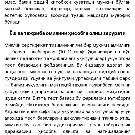
эмас, балки оддий китобхон кузатиши мумкин бўлган
матний белгилар, образлар, мазмун қатламлари ва
эстетик хулосалар асосида тузиш мақсадга мувофиқ
бўлади.
Ёш ва тажриба омилини ҳисобга олиш зарурати
Миллий сертификат тизимининг яна бир муҳим камчилиги
— барча талабгорлар (10–11-синф ўқувчилари ва кўп
йиллик педагогик тажрибага эга ўқитувчилар) учун ягона
тест базасидан фойдаланиши. Бу ёндашув адолат ва
педагогик мувозанат нуқтаи назаридан жиддий савол
туғдиради. Ўқувчи ва ўқитувчи ўртасидаги табиий фарқ
— билим чуқурлиги, мантиқий таҳлил тажрибаси, матнни
қабул қилиш даражаси ва ҳаётий тажриба жиҳатидан
жуда катта. Битта тест базаси бу фарқларни эътиборга
олмайди. Натижада баҳолашнинг ишончлилиги пасаяди.
Адолатли ечим сифатида ўқувчилар ва ўқитувчилар учун
алоҳида тест базаларини шакллантиришни таклиф этиш
мумкин. Бу ҳар бир аудиториянинг реал тайёргарлик
даражасини ҳисобга олишга ва натижаларнинг