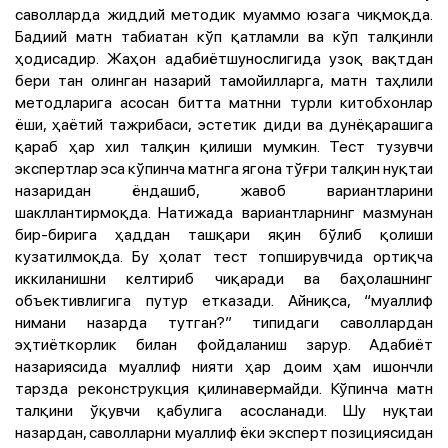
саволларда жиддий методик муаммо юзага чиқмоқда.
Бадиий матн табиатан кўп қатламли ва кўп талқинли
ҳодисадир. Жаҳон адабиётшунослигида узоқ вақтдан
бери тан олинган назарий тамойилларга, матн таҳлили
методларига асосан битта матнни турли китобхонлар
ёши, ҳаётий тажрибаси, эстетик диди ва дунёқарашига
қараб ҳар хил талқин қилиши мумкин. Тест тузувчи
экспертлар эса кўпинча матнга ягона тўғри талқин нуқтаи
назаридан ёндашиб, жавоб вариантларини
шакллантирмоқда. Натижада вариантларнинг мазмунан
бир-бирига ҳаддан ташқари яқин бўлиб қолиши
кузатилмоқда. Бу ҳолат тест топширувчида ортиқча
иккиланишни келтириб чиқаради ва баҳолашнинг
объективлигига путур етказади. Айниқса, “муаллиф
нимани назарда тутган?” типидаги саволлардан
эҳтиёткорлик билан фойдаланиш зарур. Адабиёт
назариясида муаллиф нияти ҳар доим ҳам ишончли
тарзда реконструкция қилинавермайди. Кўпинча матн
талқини ўқувчи қабулига асосланади. Шу нуқтаи
назардан, саволларни муаллиф ёки эксперт позициясидан