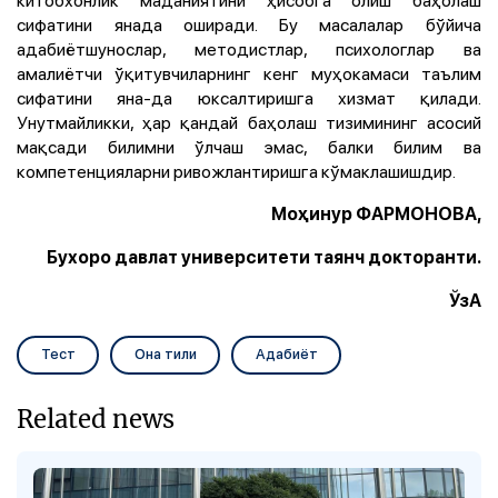
сифатини янада оширади. Бу масалалар бўйича
адабиётшунослар, методистлар, психологлар ва
амалиётчи ўқитувчиларнинг кенг муҳокамаси таълим
сифатини яна-да юксалтиришга хизмат қилади.
Унутмайликки, ҳар қандай баҳолаш тизимининг асосий
мақсади билимни ўлчаш эмас, балки билим ва
компетенцияларни ривожлантиришга кўмаклашишдир.
Моҳинур ФАРМОНОВА,
Бухоро давлат университети таянч докторанти.
ЎзА
Тест
Она тили
Адабиёт
Related news