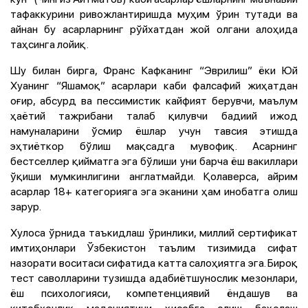
тафаккурини ривожлантиришда муҳим ўрин тутади ва
айнан бу асарларнинг рўйхатдан жой олгани алоҳида
таҳсинга лойиқ.
Шу билан бирга, Франс Кафканинг “Эврилиш” ёки Юй
Хуанинг “Яшамоқ” асарлари каби фалсафий жиҳатдан
оғир, абсурд ва пессимистик кайфият берувчи, маълум
ҳаётий тажрибани талаб қилувчи бадиий ижод
намуналарини ўсмир ёшлар учун тавсия этишда
эҳтиёткор бўлиш мақсадга мувофиқ. Асарнинг
бестселлер қийматга эга бўлиши уни барча ёш вакиллари
ўқиши мумкинлигини англатмайди. Қолаверса, айрим
асарлар 18+ категорияга эга эканини ҳам инобатга олиш
зарур.
Хулоса ўрнида таъкидлаш ўринлики, миллий сертификат
имтиҳонлари Ўзбекистон таълим тизимида сифат
назорати воситаси сифатида катта салоҳиятга эга. Бироқ
тест саволларини тузишда адабиётшунослик мезонлари,
ёш психологияси, компетенциявий ёндашув ва
китобхонлик маданиятини ҳисобга олиш баҳолаш