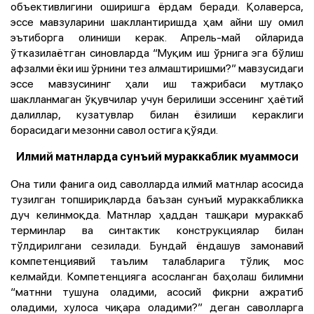
объективлигини оширишга ёрдам беради. Қолаверса,
эссе мавзуларини шакллантиришда ҳам айни шу омил
эътиборга олиниши керак. Апрель-май ойларида
ўтказилаётган синовларда “Муқим иш ўрнига эга бўлиш
афзалми ёки иш ўрнини тез алмаштиришми?” мавзусидаги
эссе мавзусининг ҳали иш тажрибаси мутлақо
шаклланмаган ўқувчилар учун берилиши эссенинг ҳаётий
далиллар, кузатувлар билан ёзилиши кераклиги
борасидаги мезонни савол остига қўяди.
Илмий матнларда сунъий мураккаблик муаммоси
Она тили фанига оид саволларда илмий матнлар асосида
тузилган топшириқларда баъзан сунъий мураккабликка
дуч келинмоқда. Матнлар ҳаддан ташқари мураккаб
терминлар ва синтактик конструкциялар билан
тўлдирилгани сезилади. Бундай ёндашув замонавий
компетенциявий таълим талабларига тўлиқ мос
келмайди. Компетенцияга асосланган баҳолаш билимни
“матнни тушуна оладими, асосий фикрни ажратиб
оладими, хулоса чиқара оладими?” деган саволларга