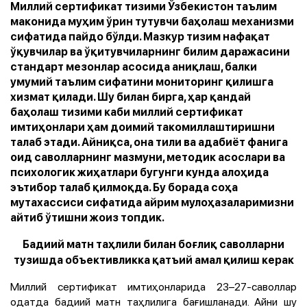
Миллий сертификат тизими Ўзбекистон таълим
маконида муҳим ўрин тутувчи баҳолаш механизми
сифатида пайдо бўлди. Мазкур тизим нафақат
ўқувчилар ва ўқитувчиларнинг билим даражасини
стандарт мезонлар асосида аниқлаш, балки
умумий таълим сифатини мониторинг қилишга
хизмат қилади. Шу билан бирга, ҳар қандай
баҳолаш тизими каби миллий сертификат
имтиҳонлари ҳам доимий такомиллаштиришни
талаб этади. Айниқса, она тили ва адабиёт фанига
оид саволларнинг мазмуни, методик асослари ва
психологик жиҳатлари бугунги кунда алоҳида
эътибор талаб қилмоқда. Бу борада соҳа
мутахассиси сифатида айрим мулоҳазаларимизни
айтиб ўтишни жоиз топдик.
Бадиий матн таҳлили билан боғлиқ саволларни
тузишда объективликка қатъий амал қилиш керак
Миллий сертификат имтиҳонларида 23–27-саволлар
одатда бадиий матн таҳлилига бағишланади. Айни шу