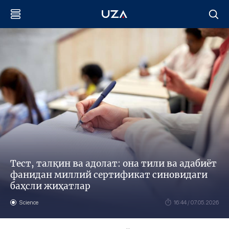
Тест, талқин ва адолат: она тили ва адабиёт
фанидан миллий сертификат синовидаги
баҳсли жиҳатлар
Science
16:44 / 07.05.2026