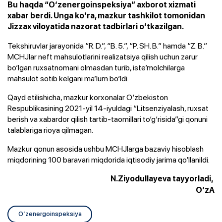
Bu haqda “O‘zenergoinspeksiya” axborot xizmati
xabar berdi. Unga ko‘ra, mazkur tashkilot tomonidan
Jizzax viloyatida nazorat tadbirlari o‘tkazilgan.
Tekshiruvlar jarayonida “R. D.”, “B. 5.”, “P. SH. B.” hamda “Z. B.”
MCHJlar neft mahsulotlarini realizatsiya qilish uchun zarur
bo‘lgan ruxsatnomani olmasdan turib, iste’molchilarga
mahsulot sotib kelgani ma’lum bo‘ldi.
Qayd etilishicha, mazkur korxonalar O‘zbekiston
Respublikasining 2021-yil 14-iyuldagi “Litsenziyalash, ruxsat
berish va xabardor qilish tartib-taomillari to‘g‘risida”gi qonuni
talablariga rioya qilmagan.
Mazkur qonun asosida ushbu MCHJlarga bazaviy hisoblash
miqdorining 100 baravari miqdorida iqtisodiy jarima qo‘llanildi.
N.Ziyodullayeva tayyorladi,
O‘zA
O‘zenergoinspeksiya