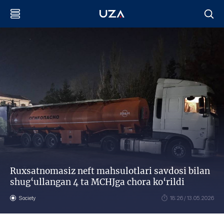
Ruxsatnomasiz neft mahsulotlari savdosi bilan
shug‘ullangan 4 ta MCHJga chora ko‘rildi
Society
18:26 / 13.05.2026