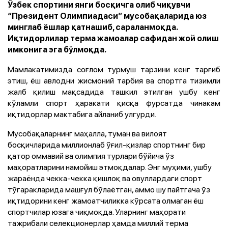
Ўзбек спортини янги босқичга олиб чиқувчи
“Президент Олимпиадаси” мусобақаларида юз
минглаб ёшлар қатнашиб, сараланмоқда.
Иқтидорлилар терма жамоалар сафидан жой олиш
имконига эга бўлмоқда.
Мамлакатимизда соғлом турмуш тарзини кенг тарғиб
этиш, ёш авлодни жисмоний тарбия ва спортга тизимли
жалб қилиш мақсадида ташкил этилган ушбу кенг
кўламли спорт ҳаракати қисқа фурсатда чинакам
иқтидорлар мактабига айланиб улгурди.
Мусобақаларнинг маҳалла, туман ва вилоят
босқичларида миллионлаб ўғил-қизлар спортнинг бир
қатор оммавий ва олимпия турлари бўйича ўз
маҳоратларини намойиш этмоқдалар. Энг муҳими, ушбу
жараёнда чекка-чекка қишлоқ ва овуллардаги спорт
тўгаракларида машғул бўлаётган, аммо шу пайтгача ўз
иқтидорини кенг жамоатчиликка кўрсата олмаган ёш
спортчилар юзага чиқмоқда. Уларнинг маҳорати
тажрибали селекционерлар ҳамда миллий терма