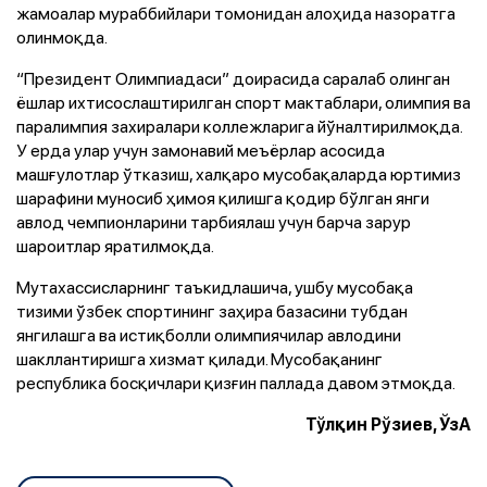
жамоалар мураббийлари томонидан алоҳида назоратга
олинмоқда.
“Президент Олимпиадаси” доирасида саралаб олинган
ёшлар ихтисослаштирилган спорт мактаблари, олимпия ва
паралимпия захиралари коллежларига йўналтирилмоқда.
У ерда улар учун замонавий меъёрлар асосида
машғулотлар ўтказиш, халқаро мусобақаларда юртимиз
шарафини муносиб ҳимоя қилишга қодир бўлган янги
авлод чемпионларини тарбиялаш учун барча зарур
шароитлар яратилмоқда.
Мутахассисларнинг таъкидлашича, ушбу мусобақа
тизими ўзбек спортининг заҳира базасини тубдан
янгилашга ва истиқболли олимпиячилар авлодини
шакллантиришга хизмат қилади. Мусобақанинг
республика босқичлари қизғин паллада давом этмоқда.
Тўлқин Рўзиев, ЎзА