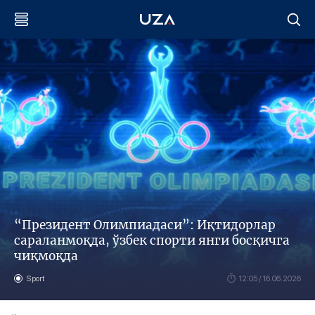
“Президент Олимпиадаси”: Иқтидорлар
сараланмоқда, ўзбек спорти янги босқичга
чиқмоқда
Sport
12:05 / 16.06.2026