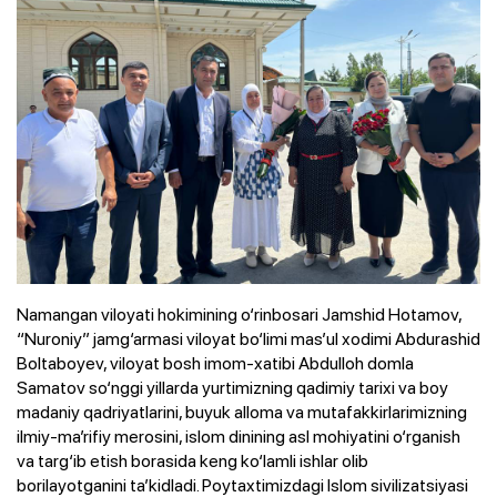
Namangan viloyati hokimining o‘rinbosari Jamshid Hotamov,
“Nuroniy” jamg‘armasi viloyat bo‘limi mas’ul xodimi Abdurashid
Boltaboyev, viloyat bosh imom-xatibi Abdulloh domla
Samatov so‘nggi yillarda yurtimizning qadimiy tarixi va boy
madaniy qadriyatlarini, buyuk alloma va mutafakkirlarimizning
ilmiy-ma’rifiy merosini, islom dinining asl mohiyatini o‘rganish
va targ‘ib etish borasida keng ko‘lamli ishlar olib
borilayotganini ta’kidladi. Poytaxtimizdagi Islom sivilizatsiyasi