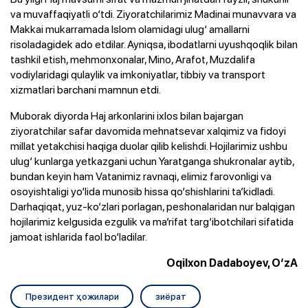
va muvaffaqiyatli o‘tdi. Ziyoratchilarimiz Madinai munavvara va
Makkai mukarramada Islom olamidagi ulug‘ amallarni
risoladagidek ado etdilar. Ayniqsa, ibodatlarni uyushqoqlik bilan
tashkil etish, mehmonxonalar, Mino, Arafot, Muzdalifa
vodiylaridagi qulaylik va imkoniyatlar, tibbiy va transport
xizmatlari barchani mamnun etdi.
Muborak diyorda Haj arkonlarini ixlos bilan bajargan
ziyoratchilar safar davomida mehnatsevar xalqimiz va fidoyi
millat yetakchisi haqiga duolar qilib kelishdi. Hojilarimiz ushbu
ulug‘ kunlarga yetkazgani uchun Yaratganga shukronalar aytib,
bundan keyin ham Vatanimiz ravnaqi, elimiz farovonligi va
osoyishtaligi yo‘lida munosib hissa qo‘shishlarini ta’kidladi.
Darhaqiqat, yuz-ko‘zlari porlagan, peshonalaridan nur balqigan
hojilarimiz kelgusida ezgulik va ma’rifat targ‘ibotchilari sifatida
jamoat ishlarida faol bo‘ladilar.
Oqilxon Dadaboyev, O‘zA
Президент ҳожилари
зиёрат