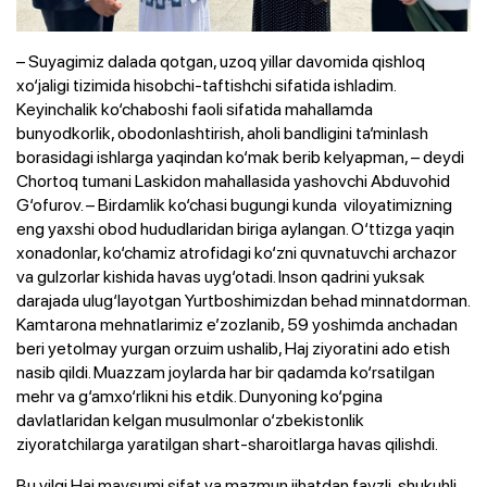
– Suyagimiz dalada qotgan, uzoq yillar davomida qishloq
xo‘jaligi tizimida hisobchi-taftishchi sifatida ishladim.
Keyinchalik ko‘chaboshi faoli sifatida mahallamda
bunyodkorlik, obodonlashtirish, aholi bandligini ta’minlash
borasidagi ishlarga yaqindan ko‘mak berib kelyapman, – deydi
Chortoq tumani Laskidon mahallasida yashovchi Abduvohid
G‘ofurov. – Birdamlik ko‘chasi bugungi kunda viloyatimizning
eng yaxshi obod hududlaridan biriga aylangan. O‘ttizga yaqin
xonadonlar, ko‘chamiz atrofidagi ko‘zni quvnatuvchi archazor
va gulzorlar kishida havas uyg‘otadi. Inson qadrini yuksak
darajada ulug‘layotgan Yurtboshimizdan behad minnatdorman.
Kamtarona mehnatlarimiz e’zozlanib, 59 yoshimda anchadan
beri yetolmay yurgan orzuim ushalib, Haj ziyoratini ado etish
nasib qildi. Muazzam joylarda har bir qadamda ko‘rsatilgan
mehr va g‘amxo‘rlikni his etdik. Dunyoning ko‘pgina
davlatlaridan kelgan musulmonlar o‘zbekistonlik
ziyoratchilarga yaratilgan shart-sharoitlarga havas qilishdi.
Bu yilgi Haj mavsumi sifat va mazmun jihatdan fayzli, shukuhli