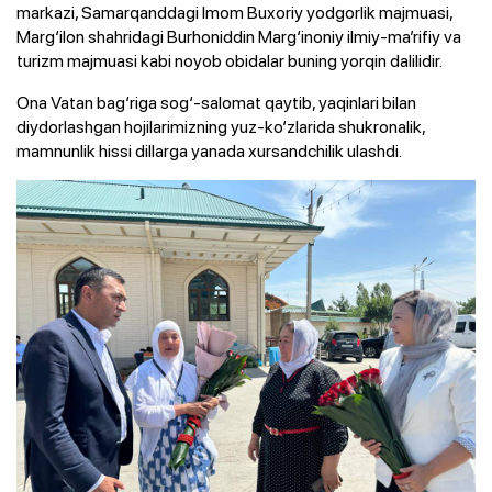
markazi, Samarqanddagi Imom Buxoriy yodgorlik majmuasi,
Marg‘ilon shahridagi Burhoniddin Marg‘inoniy ilmiy-ma’rifiy va
turizm majmuasi kabi noyob obidalar buning yorqin dalilidir.
Ona Vatan bag‘riga sog‘-salomat qaytib, yaqinlari bilan
diydorlashgan hojilarimizning yuz-ko‘zlarida shukronalik,
mamnunlik hissi dillarga yanada xursandchilik ulashdi.