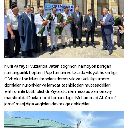
Nurli va fayzli yuzlarida Vatan sog‘inchi namoyon bo‘lgan
namanganlik hojilarni Pop tumani vokzalida viloyat hokimligi,
O‘zbekiston Musulmonlari idorasi viloyat vakilligi, imom-
domlalar, nuroniylar va jamoat tashkilotlari mutasaddilari
ehtirom ila kutib olishdi. Ziyoratchilar maxsus zamonaviy
marshrutda Davlatobod tumanidagi “Muhammad Al-Amin”
jome’ masjidiga yaqinlari davrasiga oshiqdilar.