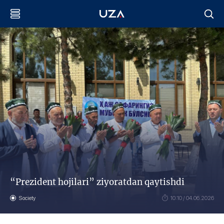
“Prezident hojilari” ziyoratdan qaytishdi
Society
10:10 / 04.06.2026