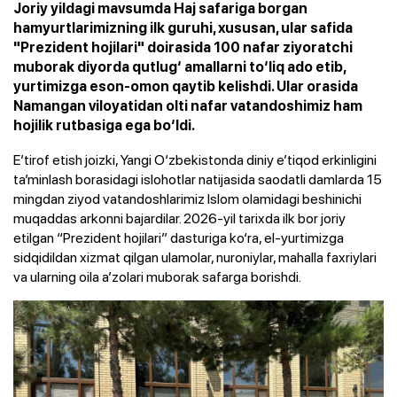
Joriy yildagi mavsumda Haj safariga borgan
hamyurtlarimizning ilk guruhi, xususan, ular safida
"Prezident hojilari" doirasida 100 nafar ziyoratchi
muborak diyorda qutlug‘ amallarni to‘liq ado etib,
yurtimizga eson-omon qaytib kelishdi. Ular orasida
Namangan viloyatidan olti nafar vatandoshimiz ham
hojilik rutbasiga ega bo‘ldi.
E’tirof etish joizki, Yangi O‘zbekistonda diniy e’tiqod erkinligini
ta’minlash borasidagi islohotlar natijasida saodatli damlarda 15
mingdan ziyod vatandoshlarimiz Islom olamidagi beshinichi
muqaddas arkonni bajardilar. 2026-yil tarixda ilk bor joriy
etilgan “Prezident hojilari” dasturiga ko‘ra, el-yurtimizga
sidqidildan xizmat qilgan ulamolar, nuroniylar, mahalla faxriylari
va ularning oila a’zolari muborak safarga borishdi.