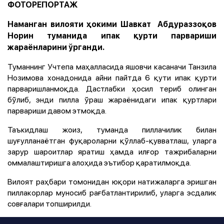
ФОТОРЕПОРТАЖ
Наманган вилояти ҳокими Шавкат Абдураззоқов
Норин туманида ипак қурти парвариши
жараёнларини ўрганди.
Туманнинг Учтепа маҳалласида яшовчи касаначи Танзила
Нозимова хонадонида айни пайтда 6 қути ипак қурти
парваришланмоқда. Дастлабки ҳосил териб олинган
бўлиб, энди пилла ўраш жараёнидаги ипак қуртлари
парвариши давом этмоқда.
Таъкидлаш жоиз, туманда пиллачилик билан
шуғулланаётган фуқароларни қўллаб-қувватлаш, уларга
зарур шароитлар яратиш ҳамда илғор тажрибаларни
оммалаштиришга алоҳида эътибор қаратилмоқда.
Вилоят раҳбари томонидан юқори натижаларга эришган
пиллакорлар муносиб рағбатлантирилиб, уларга эсдалик
совғалари топширилди.