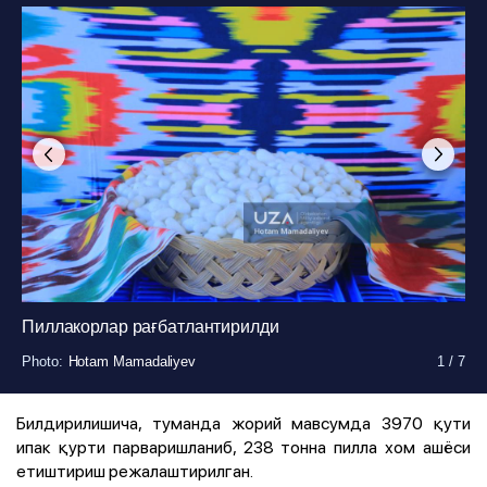
Пиллакорлар рағбатлантирилди
Photo
Photo
Photo
Photo
Photo
Photo
Photo
:
:
:
:
:
:
:
Hotam Mamadaliyev
Hotam Mamadaliyev
Hotam Mamadaliyev
Hotam Mamadaliyev
Hotam Mamadaliyev
Hotam Mamadaliyev
Hotam Mamadaliyev
1
1
1
1
1
1
1
/
/
/
/
/
/
/
7
7
7
7
7
7
7
Билдирилишича, туманда жорий мавсумда 3970 қути
ипак қурти парваришланиб, 238 тонна пилла хом ашёси
етиштириш режалаштирилган.