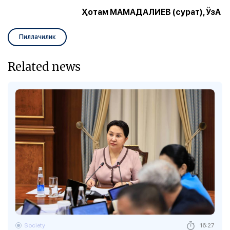
Ҳотам МАМАДАЛИЕВ (сурат), ЎзА
Пиллачилик
Related news
Society
16:27