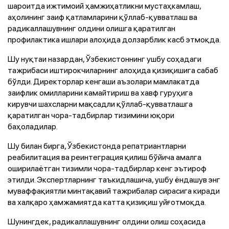
шароитда ижтимоий ҳамжиҳатликни мустаҳкамлаш,
аҳолининг заиф қатламларини қўллаб-қувватлаш ва
радикаллашувнинг олдини олишга қаратилган
профилактика ишлари алоҳида долзарблик касб этмоқда.
Шу нуқтаи назардан, Ўзбекистоннинг ушбу соҳадаги
тажрибаси иштирокчиларнинг алоҳида қизиқишига сабаб
бўлди. Директорлар кенгаши аъзолари мамлакатда
заифлик омилларини камайтириш ва хавф гуруҳига
кирувчи шахсларни мақсадли қўллаб-қувватлашга
қаратилган чора-тадбирлар тизимини юқори
баҳоладилар.
Шу билан бирга, Ўзбекистонда репатриантларни
реабилитация ва реинтеграция қилиш бўйича амалга
оширилаётган тизимли чора-тадбирлар кенг эътироф
этилди. Экспертларнинг таъкидлашича, ушбу ёндашув энг
муваффақиятли минтақавий тажрибалар сирасига киради
ва халқаро ҳамжамиятда катта қизиқиш уйғотмоқда.
Шунингдек, радикаллашувнинг олдини олиш соҳасида