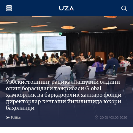
Ўзбекистоннинг радикаллашувни олдини
олиш борасидаги тажрибаси Global
ҳамкорлик ва барқарорлик халқаро фонди
директорлар кенгаши йиғилишида юқори
баҳоланди
Politics
20:58 / 03.06.2026