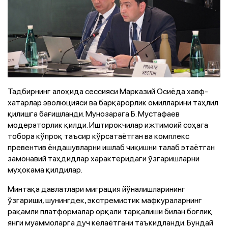
Тадбирнинг алоҳида сессияси Марказий Осиёда хавф-
хатарлар эволюцияси ва барқарорлик омилларини таҳлил
қилишга бағишланди. Мунозарага Б. Мустафаев
модераторлик қилди. Иштирокчилар ижтимоий соҳага
тобора кўпроқ таъсир кўрсатаётган ва комплекс
превентив ёндашувларни ишлаб чиқишни талаб этаётган
замонавий таҳдидлар характеридаги ўзгаришларни
муҳокама қилдилар.
Минтақа давлатлари миграция йўналишларининг
ўзгариши, шунингдек, экстремистик мафкураларнинг
рақамли платформалар орқали тарқалиши билан боғлиқ
янги муаммоларга дуч келаётгани таъкидланди. Бундай