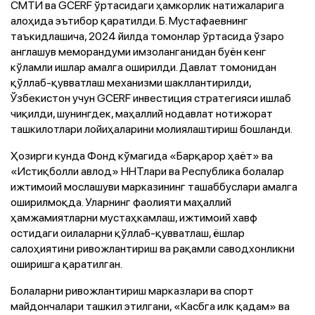
СМТИ ва GCERF ўртасидаги ҳамкорлик натижаларига
алоҳида эътибор қаратилди. Б. Мустафаевнинг
таъкидлашича, 2024 йилда томонлар ўртасида ўзаро
англашув меморандуми имзоланганидан буён кенг
кўламли ишлар амалга оширилди. Давлат томонидан
қўллаб-қувватлаш механизми шакллантирилди,
Ўзбекистон учун GCERF инвестиция стратегияси ишлаб
чиқилди, шунингдек, маҳаллий нодавлат нотижорат
ташкилотлари лойиҳаларини молиялаштириш бошланди.
Ҳозирги кунда Фонд кўмагида «Барқарор ҳаёт» ва
«Истиқболли авлод» ННТлари ва Республика болалар
ижтимоий мослашуви марказининг ташаббуслари амалга
оширилмоқда. Уларнинг фаолияти маҳаллий
ҳамжамиятларни мустаҳкамлаш, ижтимоий хавф
остидаги оилаларни қўллаб-қувватлаш, ёшлар
салоҳиятини ривожлантириш ва рақамли саводхонликни
оширишга қаратилган.
Болаларни ривожлантириш марказлари ва спорт
майдончалари ташкил этилгани, «Касбга илк қадам» ва