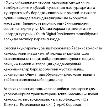
«Ҳуқуқий клиника» лабораториялари ҳамда кичик
тадбиркорликни қўллаб-қувватлаш дастурлари ишга
туширилгани бу борадаги ишларнинг амалий натижаси
бўлди. Ёшларда танқидий фикрлаш ва ахборотни
масъулият билан истеъмол қилиш кўникмаларини
ривожлантириш учун Медиа марказ ташкил этишни
назарда тутувчи «Youth Digital Resilience» ташаббусига
алоҳида эътибор қаратилмоқда.
Сессия якунларига кўра, иштирокчилар Ўзбекистон билан
ҳамкорликни янада кенгайтиришдан манфаатдор
эканликларини тасдиқлаб, радикаллашувнинг олдини
олиш, ижтимоий интеграция ҳамда маҳаллий
ҳамжамиятлар барқарорлигини мустаҳкамлаш
соҳаларида қўшма ташаббусларни ривожлантиришга
тайёр эканликларини билдирдилар.
Агар хоҳласангиз, ташкилот ва лойиҳа номларини ҳам
ўзбекча кирилл транслитерациясига (масалан, «Глобал
ҳамкорлик ва барқарорлик халқаро фонди», «Ют
Дижитал Резилиенс» ва ҳ.к.) ўгириб бераман.