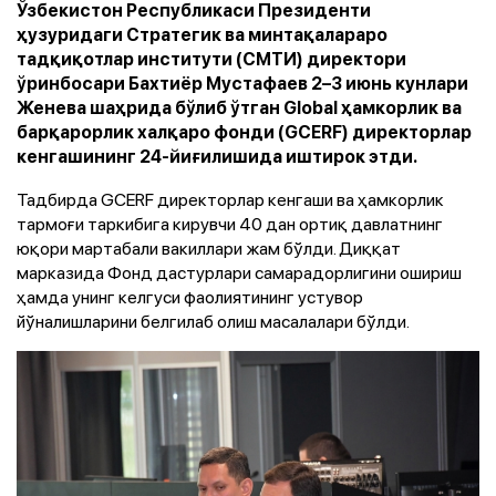
Ўзбекистон Республикаси Президенти
ҳузуридаги Стратегик ва минтақалараро
тадқиқотлар институти (СМТИ) директори
ўринбосари Бахтиёр Мустафаев 2–3 июнь кунлари
Женева шаҳрида бўлиб ўтган Global ҳамкорлик ва
барқарорлик халқаро фонди (GCERF) директорлар
кенгашининг 24-йиғилишида иштирок этди.
Тадбирда GCERF директорлар кенгаши ва ҳамкорлик
тармоғи таркибига кирувчи 40 дан ортиқ давлатнинг
юқори мартабали вакиллари жам бўлди. Диққат
марказида Фонд дастурлари самарадорлигини ошириш
ҳамда унинг келгуси фаолиятининг устувор
йўналишларини белгилаб олиш масалалари бўлди.