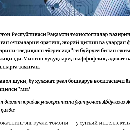
стон Республикаси Рақамли технологиялар вазири
нган ечимларни яратиш, жорий қилиш ва улардан 
арини тасдиқлаш тўғрисида”ги буйруғи билан сунъ
чиқилди. У инсон ҳуқуқлари, шаффофлик, адолат в
лларга таянган.
авол шуки, бу ҳужжат реал бошқарув воситасими 
ацияси”ми?
 давлат юридик университети ўқитувчиси Абдулазиз Аб
қилди:
жжатнинг энг кучли томони — у сунъий интеллектни