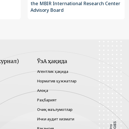
the MBIR International Research Center
Advisory Board
урнал)
ЎзА ҳақида
Агентлик ҳақида
Норматив ҳужжатлар
Алоқа
Раҳбарият
Очиқ маълумотлар
Ички аудит хизмати
Вакансия