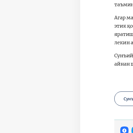
таъмин
Агар м
этик қ
яратиш
лекин 
Сунъий 
айнан 
Сун