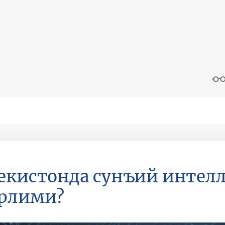
екистонда сунъий интелл
арлими?