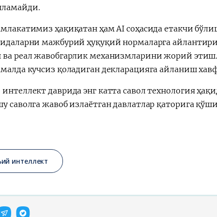
ламайди.
амлакатимиз ҳақиқатан ҳам AI соҳасида етакчи бўли
оидаларни мажбурий ҳуқуқий нормаларга айлантири
 ва реал жавобгарлик механизмларини жорий этиш. 
амалда кучсиз қоладиган декларацияга айланиш хавф
интеллект даврида энг катта савол технология ҳақид
шу саволга жавоб излаётган давлатлар қаторига қўш
ъий интеллект