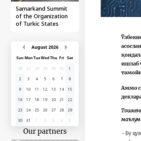
Samarkand Summit
First Central Asia -
of the Organization
China Summit
of Turkic States
Ўзбеки
асосла
August
2026
қоидал
Sun
Mon
Tue
Wed
Thu
Fri
Sat
ишлаб 
26
27
28
29
30
31
1
тамойи
2
3
4
5
6
7
8
Аммо с
9
10
11
12
13
14
15
деклар
16
17
18
19
20
21
22
23
24
25
26
27
28
29
Тошкент
маълум 
30
31
1
2
3
4
5
Our partners
–Бу ҳу