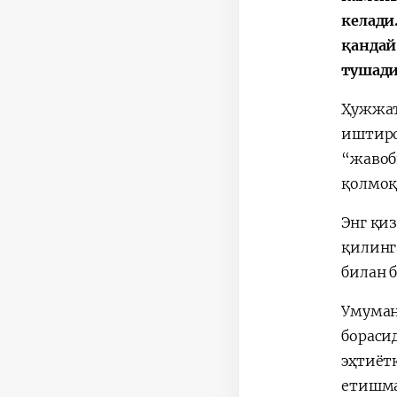
келади
қандай
тушади
Ҳужжат
иштиро
“жавоб
қолмоқ
Энг қи
қилинг
билан 
Умуман
бораси
эҳтиёт
етишма