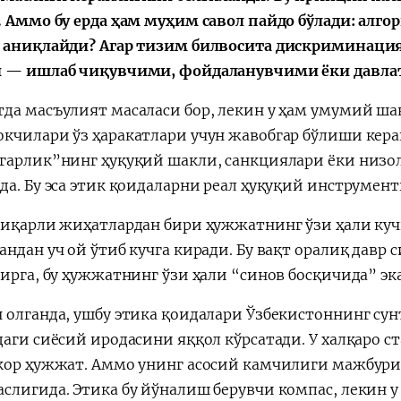
. Аммо бу ерда ҳам муҳим савол пайдо бўлади: ал
 аниқлайди? Агар тизим билвосита дискриминация
 — ишлаб чиқувчими, фойдаланувчими ёки давла
да масъулият масаласи бор, лекин у ҳам умумий ша
кчилари ўз ҳаракатлари учун жавобгар бўлиши керак
гарлик”нинг ҳуқуқий шакли, санкциялари ёки низо
да. Бу эса этик қоидаларни реал ҳуқуқий инструмент
зиқарли жиҳатлардан бири ҳужжатнинг ўзи ҳали куч
андан уч ой ўтиб кучга киради. Бу вақт оралиқ дав
бирга, бу ҳужжатнинг ўзи ҳали “синов босқичида” эк
 олганда, ушбу этика қоидалари Ўзбекистоннинг су
даги сиёсий иродасини яққол кўрсатади. У халқаро с
кор ҳужжат. Аммо унинг асосий камчилиги мажбур
слигида. Этика бу йўналиш берувчи компас, лекин 