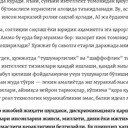
да кўради. Яъни, сунъий интеллект томонидан қабул
 бўлмаслиги кераклиги алоҳида таъкидланади. Бу, а
: инсон марказий ролни сақлаб қолади, AI эса ёрда
а, соғлиқни сақлаш ёки юридик аҳамиятга эга қарорл
 Аммо бу ерда бир муаммо бор: назорат ким томони
 оширилади? Ҳужжат бу саволга етарли даражада а
дек, ҳужжатда “тушунарлилик” ва “шаффофлик” там
 интеллект тизимлари қандай ишлаши, қандай маъл
қабул қилиши фойдаланувчи учун тушунарли бўлиши 
ан жуда тўғри — лекин амалиётда энг мураккаб мас
имлари, айниқса нейрон тармоқлар, кўпинча “қора қ
 реал технологик мураккабликни эмас, балки идеал 
р ижобий жиҳати шундаки, дискриминацияга қарш
ари инсонларни жинси, миллати, дини ёки ижтим
маслиги кераклигини белгилайди. Бу принцип халқ