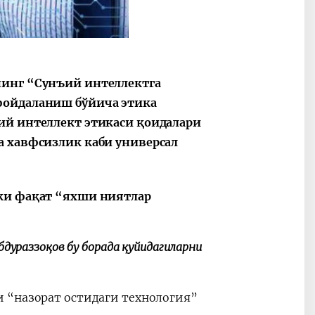
нинг “Сунъий интеллектга
фойдаланиш бўйича этика
ий интеллект этикаси қоидалари
а хавфсизлик каби универсал
ёки фақат “яхши ниятлар
дураззоқов бу борада қуйидагиларни
 “назорат остидаги технология”