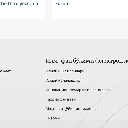
the third year in a
Forum
Илм-фан бўлими (электрон ж
рожаат
Илмий иш эълонлари
Илмий йўналишлар
Инновацион ғоялар ва ишланмалар
Таҳрир ҳайъати
Мақолага қўйилган талаблар
Низоми