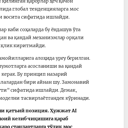
 қилинган қарорлар ҳеч қачон
слида глобал тенденцияларга мос
мчи восита сифатида ишлайди.
ар каби соҳаларда бу ёндашув ўта
дан ва қандай механизмлар орқали
ниқлик киритмайди.
ойилларига алоҳида урғу берилган.
умотларга асосланиши ва қандай
керак. Бу принцип назарий
алалардан бири айнан шу. Замонавий
ути” сифатида ишлайди. Демак,
моделни тасвирлаётгандек кўринади.
и қатъий позиция. Ҳужжат AI
оий келиб чиқишига қараб
аро стандартларга тўлиқ мос