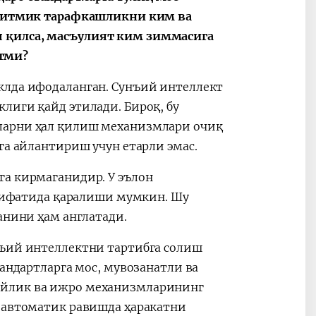
горитмик тарафкашликни ким ва
 қилса, масъулият ким зиммасига
тми?
клда ифодаланган. Сунъий интеллект
лиги қайд этилади. Бироқ, бу
ларни ҳал қилиш механизмлари очиқ
га айлантириш учун етарли эмас.
га кирмаганидир. У эълон
р сифатида қаралиши мумкин. Шу
анини ҳам англатади.
нъий интеллектни тартибга солиш
тандартларга мос, мувозанатли ва
ийлик ва ижро механизмларининг
у автоматик равишда ҳаракатни