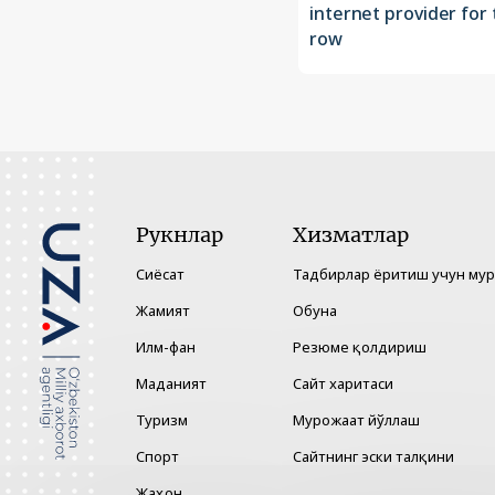
internet provider for 
row
Рукнлар
Хизматлар
Сиёсат
Тадбирлар ёритиш учун му
Жамият
Обуна
Илм-фан
Резюме қолдириш
Маданият
Сайт харитаси
Туризм
Мурожаат йўллаш
Спорт
Сайтнинг эски талқини
Жаҳон