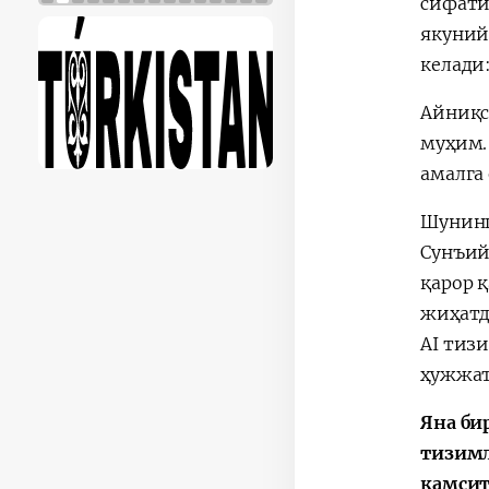
сифати
якуний
келади
Айниқс
муҳим.
амалга
Шунинг
Сунъий
қарор 
жиҳатд
AI тиз
ҳужжат
Яна би
тизимл
камсит