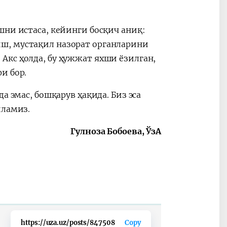
шни истаса, кейинги босқич аниқ:
ш, мустақил назорат органларини
Акс ҳолда, бу ҳужжат яхши ёзилган,
и бор.
а эмас, бошқарув ҳақида. Биз эса
иламиз.
Гулноза Бобоева, ЎзА
https://uza.uz/posts/847508
Copy