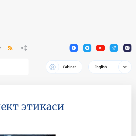
1
1
1
1
1
Cabinet
English
ект этикаси