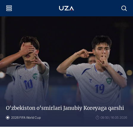
O‘zbekiston o‘smirlari Janubiy Koreyaga qarshi
2026 FIFA World Cup
09:50 / 16.05.2026