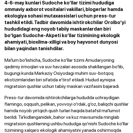
4-6-may kunlari Sudoche ko‘llar tizimi hududiga
ommaviy axborot vositalari vakillari, blogerlar hamda
ekologiya sohasi mutaxassislari uchun press-tur
tashkil etildi. Tadbir davomida ishtirokchilar Orolbo‘yi
hududidagi eng noyob tabiiy maskanlardan biri
bo‘lgan Sudoche-Akpeti ko‘llar tizimining ekologik
ahamiyati, bioxilma-xilligi va boy hayvonot dunyosi
bilan yaqindan tanishdilar.
Ma’lum bo‘lishicha, Sudoche ko‘llar tizimi Amudaryoning
qadimiy irmoqlari va suv havzalari asosida shakllangan bo‘lib,
bugungi kunda Markaziy Osiyodagi muhim suv-botqoq
ekotizimlaridan biri sifatida e’tirof etiladi. Hudud ayniqsa
migratsion qushlar uchun tabiiy maskan vazifasini bajaradi.
Press-tur davomida ishtirokchilarga hududda uchraydigan
flamingo, oqqush, pelikan, yovvoyi o‘rdak, g‘oz, baliqchi qushlar
hamda noyob yirtqich qush turlari haqida batafsil ma’lumot
berildi. Ta’kidlanganidek, bahor va kuz mavsumida minglab
migratsion qushlarning ushbu hududga qo‘nishi Sudoche ko‘llar
tizimining xalqaro ekologik ahamiyatini yanada oshirmoqda.