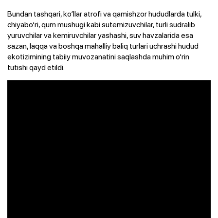
Bundan tashqari, ko‘llar atrofi va qamishzor hududlarda tulki,
chiyabo‘ri, qum mushugi kabi sutemizuvchilar, turli sudralib
yuruvchilar va kemiruvchilar yashashi, suv havzalarida esa
sazan, laqqa va boshqa mahalliy baliq turlari uchrashi hudud
ekotizimining tabiiy muvozanatini saqlashda muhim o‘rin
tutishi qayd etildi.