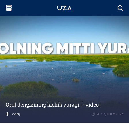
Orol dengizining kichik yuragi (+video)
Society
20:27 / 09.05.2026