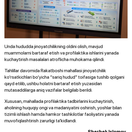
Unda hududda jinoyatchilikning oldini olish, mavjud
muammolarni bartaraf etish va profilaktika ishlarini yanada
kuchaytirish masalalari atroflicha muhokama qilindi.
Tahlillar davomida Rakatboshi mahallasi jinoyatchilik
ko‘rsatkichlari bo‘yicha “sariq hudud” toifasiga tushib qolgani
qayd etilib, ushbu holatni bartaraf etish yuzasidan
mutasaddilarga aniq vazifalar belgilab berildi.
Xususan, mahallada profilaktika tadbirlarini kuchaytirish,
aholining huquqiy ongi va madaniyatini oshirish, yoshlar bilan
tizimli ishlash hamda hamkor tashkilotlar faoliyatini yanada
muvofiqlashtirish zarurligi ta’kidlandi.
Sherbek Islomov,