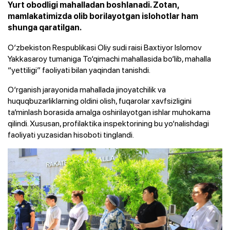
Yurt obodligi mahalladan boshlanadi. Zotan,
mamlakatimizda olib borilayotgan islohotlar ham
shunga qaratilgan.
O‘zbekiston Respublikasi Oliy sudi raisi Baxtiyor Islomov
Yakkasaroy tumaniga To‘qimachi mahallasida bo‘lib, mahalla
“yettiligi” faoliyati bilan yaqindan tanishdi.
O‘rganish jarayonida mahallada jinoyatchilik va
huquqbuzarliklarning oldini olish, fuqarolar xavfsizligini
ta’minlash borasida amalga oshirilayotgan ishlar muhokama
qilindi. Xususan, profilaktika inspektorining bu yo‘nalishdagi
faoliyati yuzasidan hisoboti tinglandi.