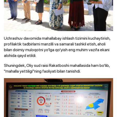
Uchrashuv davomida mahallabay ishlash tizimini kuchaytirish,
profilaktik tadbirlarni manzilli va samarali tashkil etish, aholi
bilan doimiy muloqotni yo‘lga qo‘yish eng muhim vazifa ekani
alohida qayd etildi.
Shuningdek, Oliy sud raisi Rakatboshi mahallasida ham bo‘lib,
"mahalla yettiligi"ning faoliyati bilan tanishdi.