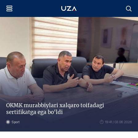
OKMK murabbiylari xalqaro toifadagi
sertifikatga ega bo‘ldi
Sport
19:41 / 03.06.2026