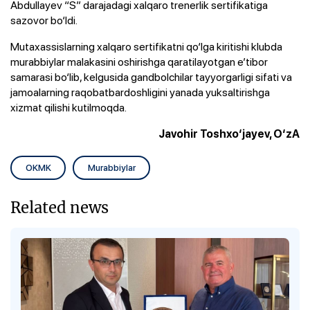
Abdullayev “S” darajadagi xalqaro trenerlik sertifikatiga
sazovor bo‘ldi.
Mutaxassislarning xalqaro sertifikatni qo‘lga kiritishi klubda
murabbiylar malakasini oshirishga qaratilayotgan e’tibor
samarasi bo‘lib, kelgusida gandbolchilar tayyorgarligi sifati va
jamoalarning raqobatbardoshligini yanada yuksaltirishga
xizmat qilishi kutilmoqda.
Javohir Toshxo‘jayev, O‘zA
OKMK
Murabbiylar
Related news