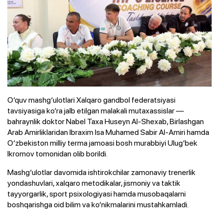
O‘quv mashg‘ulotlari Xalqaro gandbol federatsiyasi
tavsiyasiga ko‘ra jalb etilgan malakali mutaxassislar —
bahraynlik doktor Nabel Taxa Huseyn Al-Shexab, Birlashgan
Arab Amirliklaridan Ibraxim Isa Muhamed Sabir Al-Amiri hamda
O‘zbekiston milliy terma jamoasi bosh murabbiyi Ulug‘bek
Ikromov tomonidan olib borildi.
Mashg‘ulotlar davomida ishtirokchilar zamonaviy trenerlik
yondashuvlari, xalqaro metodikalar, jismoniy va taktik
tayyorgarlik, sport psixologiyasi hamda musobaqalarni
boshqarishga oid bilim va ko‘nikmalarini mustahkamladi.