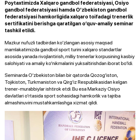
Poytaxtimizda Xalqaro gandbol federatsiyasi, Osiyo
gandbol federatsiyasi hamda O‘zbekiston gandbol
federatsiyasi hamkorligida xalqaro toifadagi trenerlik
sertifikatini berishga qaratilgan o‘quv-amaliy seminar
tashkil etildi.
Mazkur nufuzli tadbirdan ko‘zlangan asosiy maqsad
mamlakatimizda gandbol sport turini xalqaro standartlar
asosida yanada rivojlantirish, milliy trenerlar korpusining kasbiy
salohiyati va amaliy ko‘nikmalarini yuksaltirishdan iborat bo‘ldi.
Seminarda O‘zbekiston bilan bir qatorda Qozog‘iston,
Tojikiston, Turkmaniston va Qirg‘iz Respublikasidan kelgan
trener-murabbiylar ishtirok etdi. Bu esa Markaziy Osiyo
davlatlari o‘rtasida sport sohasidagi hamkorlik va tajriba
almashinuvini mustahkamlashga xizmat qildi.