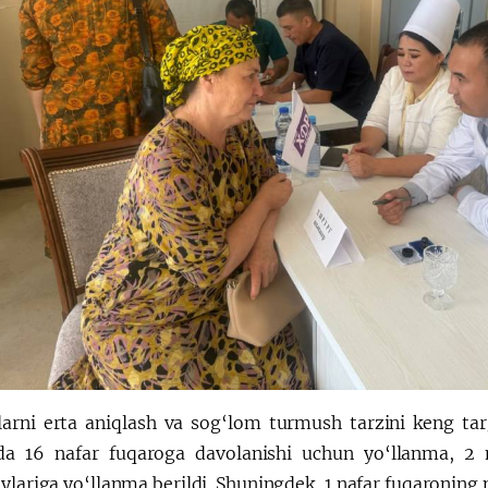
klarni erta aniqlash va sog‘lom turmush tarzini keng tar
a 16 nafar fuqaroga davolanishi uchun yo‘llanma, 2
ylariga yo‘llanma berildi. Shuningdek, 1 nafar fuqaroning 