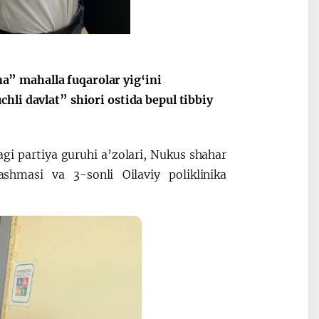
” mahalla fuqarolar yig‘ini
hli davlat” shiori ostida bepul tibbiy
i partiya guruhi a’zolari, Nukus shahar
lashmasi va 3-sonli Oilaviy poliklinika