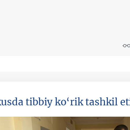
sda tibbiy ko‘rik tashkil et