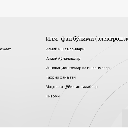
Илм-фан бўлими (электрон ж
рожаат
Илмий иш эълонлари
Илмий йўналишлар
Инновацион ғоялар ва ишланмалар
Таҳрир ҳайъати
Мақолага қўйилган талаблар
Низоми