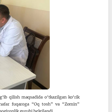
g‘ib qilish maqsadida o‘tkazilgan ko‘rik
 nafar fuqaroga “Oq tosh” va “Zomin”
nogironlik guruhi belgilandi.