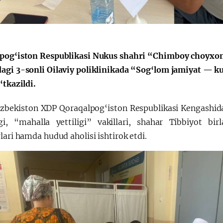
pog‘iston Respublikasi Nukus shahri “Chimboy choyxona
agi 3-sonli Oilaviy poliklinikada “Sog‘lom jamiyat — kuc
‘tkazildi.
zbekiston XDP Qoraqalpog‘iston Respublikasi Kengashidag
gi, “mahalla yettiligi” vakillari, shahar Tibbiyot bir
lari hamda hudud aholisi ishtirok etdi.