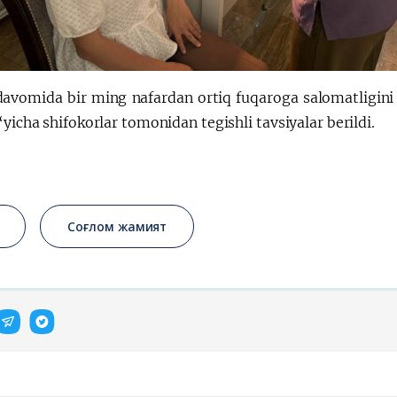
davomida bir ming nafardan ortiq fuqaroga salomatligini m
‘yicha shifokorlar tomonidan tegishli tavsiyalar berildi.
Соғлом жамият