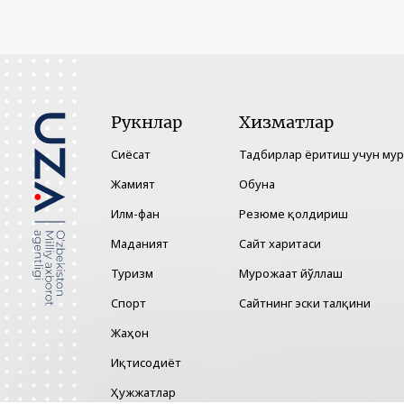
Рукнлар
Хизматлар
Сиёсат
Тадбирлар ёритиш учун му
Жамият
Обуна
Илм-фан
Резюме қолдириш
Маданият
Сайт харитаси
Туризм
Мурожаат йўллаш
Спорт
Сайтнинг эски талқини
Жаҳон
Иқтисодиёт
Ҳужжатлар