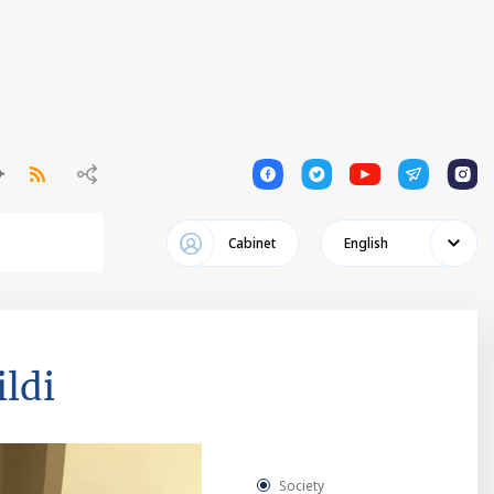
1
1
1
1
1
Cabinet
English
ildi
Society