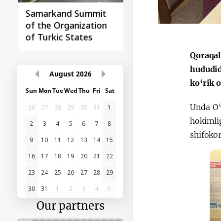
Samarkand Summit
First Central Asia -
of the Organization
China Summit
of Turkic States
Qoraqal
hududid
August
2026
ko‘rik o
Sun
Mon
Tue
Wed
Thu
Fri
Sat
Unda O‘
26
27
28
29
30
31
1
hokimli
2
3
4
5
6
7
8
shifokor
9
10
11
12
13
14
15
16
17
18
19
20
21
22
23
24
25
26
27
28
29
30
31
1
2
3
4
5
Our partners