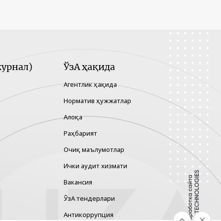
урнал)
ЎзА ҳақида
Агентлик ҳақида
Норматив ҳужжатлар
Алоқа
Раҳбарият
Очиқ маълумотлар
Ички аудит хизмати
Вакансия
ЎзА тендерлари
Антикоррупция