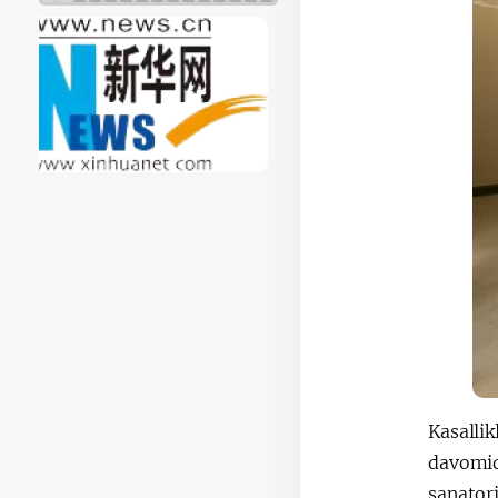
Kasalli
davomid
sanatori