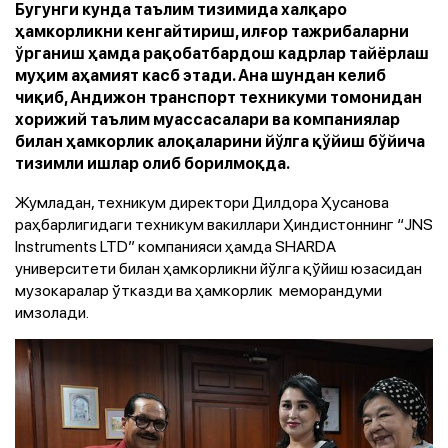
Бугунги кунда таълим тизимида халқаро
ҳамкорликни кенгайтириш, илғор тажрибаларни
ўрганиш ҳамда рақобатбардош кадрлар тайёрлаш
муҳим аҳамият касб этади. Ана шундан келиб
чиқиб, Андижон транспорт техникуми томонидан
хорижий таълим муассасалари ва компаниялар
билан ҳамкорлик алоқаларини йўлга қўйиш бўйича
тизимли ишлар олиб борилмоқда.
Жумладан, техникум директори Дилдора Ҳусанова
раҳбарлигидаги техникум вакиллари Ҳиндистоннинг “JNS
Instruments LTD” компанияси ҳамда SHARDA
университети билан ҳамкорликни йўлга қўйиш юзасидан
музокаралар ўтказди ва ҳамкорлик меморандуми
имзолади.