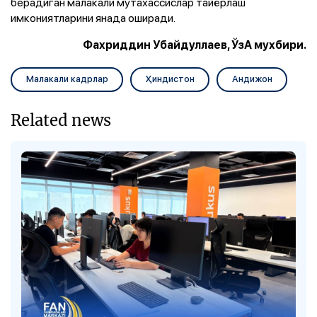
берадиган малакали мутахассислар тайёрлаш
имкониятларини янада оширади.
Фахриддин Убайдуллаев, ЎзА мухбири.
Малакали кадрлар
Ҳиндистон
Андижон
Related news