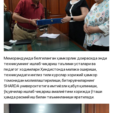
Меморандумда белгиланган ҳамкорлик доирасида энди
техникумнинг ишлаб чиқариш таълими усталари ва
педагог ходимлари Ҳиндистонда малака ошириши,
техникумдаги инглиз тили курслар хорижий ҳамкор
томонидан молиялаштирилиши, битирувчиларнинг
SHARDA университетига имтиёзли қабул қилиниши,
ўқувчилар ишлаб чиқариш амалиётини хорижда ўташи
ҳамда расмий иш билан таъминланиши яратилади.