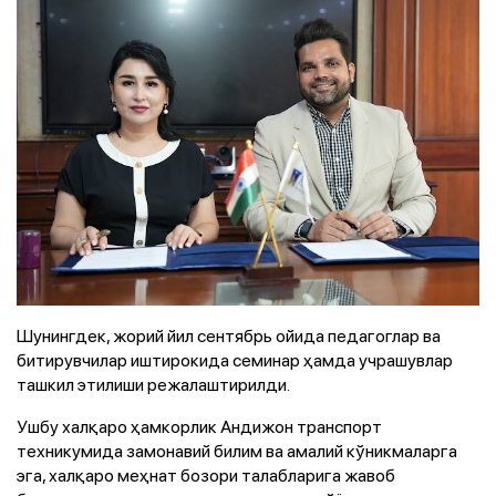
Шунингдек, жорий йил сентябрь ойида педагоглар ва
битирувчилар иштирокида семинар ҳамда учрашувлар
ташкил этилиши режалаштирилди.
Ушбу халқаро ҳамкорлик Андижон транспорт
техникумида замонавий билим ва амалий кўникмаларга
эга, халқаро меҳнат бозори талабларига жавоб