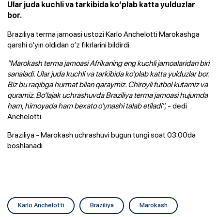
Ular juda kuchli va tarkibida ko‘plab katta yulduzlar
bor.
Braziliya terma jamoasi ustozi Karlo Anchelotti Marokashga
qarshi o‘yin oldidan o‘z fikrlarini bildirdi.
"Marokash terma jamoasi Afrikaning eng kuchli jamoalaridan biri
sanaladi. Ular juda kuchli va tarkibida ko‘plab katta yulduzlar bor.
Biz bu raqibga hurmat bilan qaraymiz. Chiroyli futbol kutamiz va
quramiz. Bo‘lajak uchrashuvda Braziliya terma jamoasi hujumda
ham, himoyada ham bexato o‘ynashi talab etiladi",
- dedi
Anchelotti.
Braziliya - Marokash uchrashuvi bugun tungi soat 03:00da
boshlanadi.
Karlo Anchelotti
Braziliya
Marokash