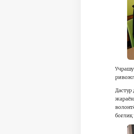
Учрашу
ривожл
Дастур
жараён
волонт
боғлиқ