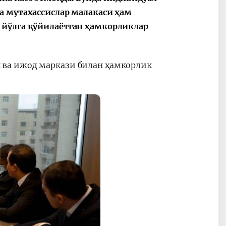
а мутахассислар малакаси ҳам
 йўлга қўйилаётган ҳамкорликлар
ва ижод маркази билан ҳамкорлик