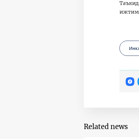
Таъкид
ижтимо
Инк
Related news