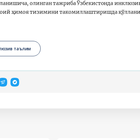
ланишича, олинган тажриба Ўзбекистонда инклюзи
ий ҳимоя тизимини такомиллаштиришда қўллани
люзив таълим