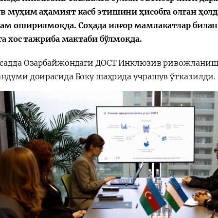
в муҳим аҳамият касб этишини ҳисобга олган ҳолд
ам оширилмоқда. Соҳада илғор мамлакатлар билан
ига хос тажриба мактаби бўлмоқда.
садда Озарбайжондаги ДОСТ Инклюзив ривожланиш 
ндуми доирасида Боку шаҳрида учрашув ўтказилди.