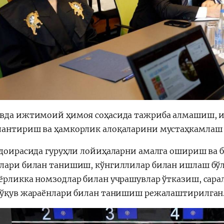
вда ижтимоий ҳимоя соҳасида тажриба алмашиш, 
антириш ва ҳамкорлик алоқаларини мустаҳкамлаш м
 доирасида гуруҳли лойиҳаларни амалга ошириш ва
лари билан танишиш, кўнгиллилар билан ишлаш бў
ёрликка номзодлар билан учрашувлар ўтказиш, сара
 ўқув жараёнлари билан танишиш режалаштирилган