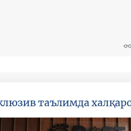
люзив таълимда халқар