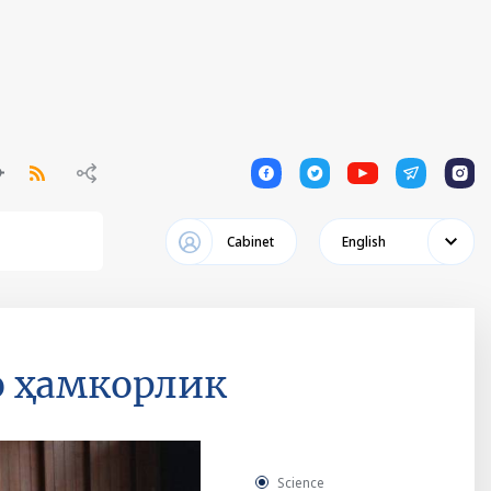
1
1
1
1
1
Cabinet
English
о ҳамкорлик
Science