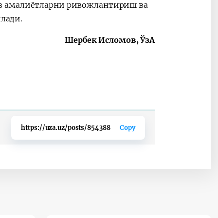
в амалиётларни ривожлантириш ва
лади.
Шербек Исломов, ЎзА
https://uza.uz/posts/854388
Copy