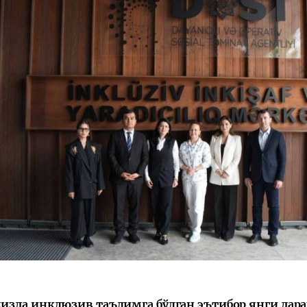
зда инклюзив таълимга бўлган эътибор янги дара