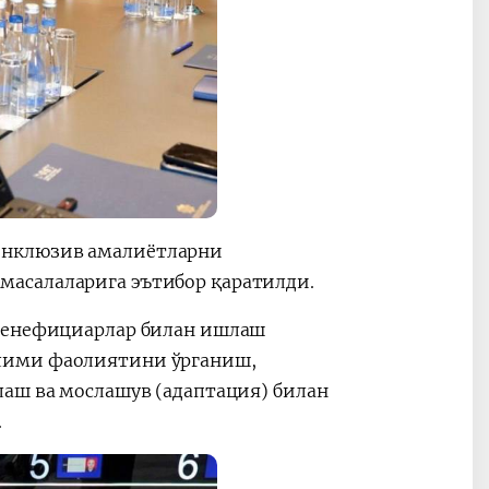
инклюзив амалиётларни
асалаларига эътибор қаратилди.
 бенефициарлар билан ишлаш
лими фаолиятини ўрганиш,
лаш ва мослашув (адаптация) билан
.