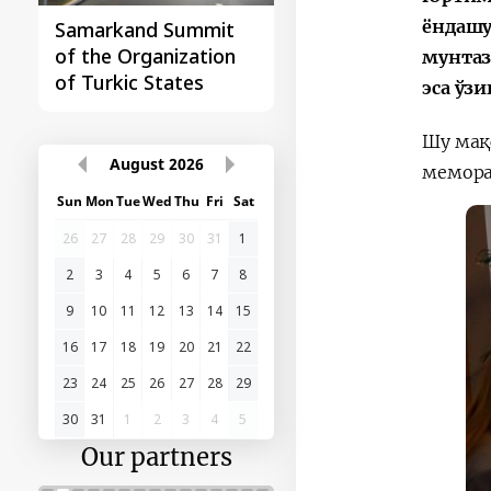
ёндашу
Samarkand Summit
First Central Asia -
of the Organization
China Summit
мунтаз
of Turkic States
эса ўз
Шу мақ
August
2026
мемора
Sun
Mon
Tue
Wed
Thu
Fri
Sat
26
27
28
29
30
31
1
2
3
4
5
6
7
8
9
10
11
12
13
14
15
16
17
18
19
20
21
22
23
24
25
26
27
28
29
30
31
1
2
3
4
5
Our partners