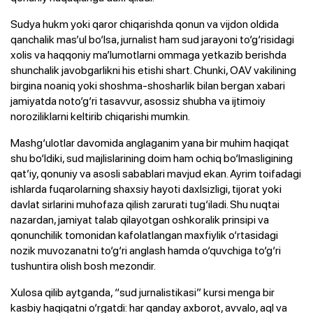
Sudya hukm yoki qaror chiqarishda qonun va vijdon oldida
qanchalik mas’ul bo‘lsa, jurnalist ham sud jarayoni to‘g‘risidagi
xolis va haqqoniy ma’lumotlarni ommaga yetkazib berishda
shunchalik javobgarlikni his etishi shart. Chunki, OAV vakilining
birgina noaniq yoki shoshma-shosharlik bilan bergan xabari
jamiyatda noto‘g‘ri tasavvur, asossiz shubha va ijtimoiy
noroziliklarni keltirib chiqarishi mumkin.
Mashg‘ulotlar davomida anglaganim yana bir muhim haqiqat
shu bo‘ldiki, sud majlislarining doim ham ochiq bo‘lmasligining
qat’iy, qonuniy va asosli sabablari mavjud ekan. Ayrim toifadagi
ishlarda fuqarolarning shaxsiy hayoti daxlsizligi, tijorat yoki
davlat sirlarini muhofaza qilish zarurati tug‘iladi. Shu nuqtai
nazardan, jamiyat talab qilayotgan oshkoralik prinsipi va
qonunchilik tomonidan kafolatlangan maxfiylik o‘rtasidagi
nozik muvozanatni to‘g‘ri anglash hamda o‘quvchiga to‘g‘ri
tushuntira olish bosh mezondir.
Xulosa qilib aytganda, “sud jurnalistikasi” kursi menga bir
kasbiy haqiqatni o‘rgatdi: har qanday axborot, avvalo, aql va