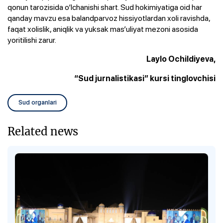
qonun tarozisida o‘lchanishi shart. Sud hokimiyatiga oid har
qanday mavzu esa balandparvoz hissiyotlardan xoli ravishda,
faqat xolislik, aniqlik va yuksak mas’uliyat mezoni asosida
yoritilishi zarur.
Laylo Ochildiyeva,
“Sud jurnalistikasi” kursi tinglovchisi
Sud organlari
Related news