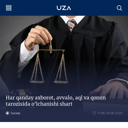
Har qanday axborot, avvalo, aql va qonun
tarozisida o‘lchanishi shart
Society
17:56 / 01.06.2026