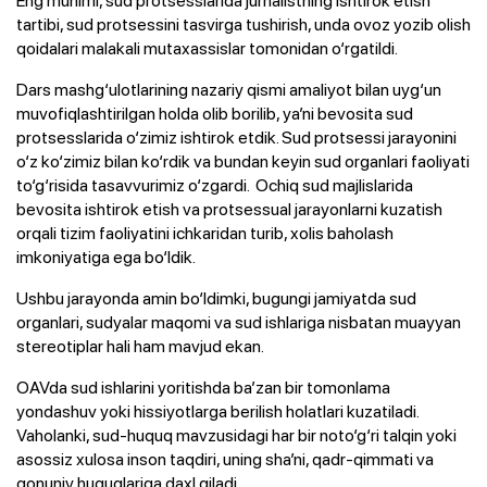
tartibi, sud protsessini tasvirga tushirish, unda ovoz yozib olish
qoidalari malakali mutaxassislar tomonidan o‘rgatildi.
Dars mashg‘ulotlarining nazariy qismi amaliyot bilan uyg‘un
muvofiqlashtirilgan holda olib borilib, ya’ni bevosita sud
protsesslarida o‘zimiz ishtirok etdik. Sud protsessi jarayonini
o‘z ko‘zimiz bilan ko‘rdik va bundan keyin sud organlari faoliyati
to‘g‘risida tasavvurimiz o‘zgardi. Ochiq sud majlislarida
bevosita ishtirok etish va protsessual jarayonlarni kuzatish
orqali tizim faoliyatini ichkaridan turib, xolis baholash
imkoniyatiga ega bo‘ldik.
Ushbu jarayonda amin bo‘ldimki, bugungi jamiyatda sud
organlari, sudyalar maqomi va sud ishlariga nisbatan muayyan
stereotiplar hali ham mavjud ekan.
OAVda sud ishlarini yoritishda ba’zan bir tomonlama
yondashuv yoki hissiyotlarga berilish holatlari kuzatiladi.
Vaholanki, sud-huquq mavzusidagi har bir noto‘g‘ri talqin yoki
asossiz xulosa inson taqdiri, uning sha’ni, qadr-qimmati va
qonuniy huquqlariga daxl qiladi.