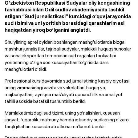
O‘zbekiston Respublikasi Sudyalar oliy kengashining
tashabbusi bilan Odil sudlov akademiyasida tashkil
etilgan “Sud jurnalistikasi” kursidagi o‘quv jarayonida
sud tizimi va uni yoritish borasidagi qarashlarim asl
haqiqatdan yiroq bo‘lganini anglatdi.
Shu yilning aprel oyidan boshlangan mashg‘ulotlarda bizga
mashhur jurnalistlar, tajribali sudyalar, malakali huquqshunoslar
va soha ekspertlari tomonidan sud organlari faoliyatini
yoritishning o‘ziga xos xususiyatlari to‘g‘risida dars
mashg‘ulotlari o‘tildi.
Professional kurs davomida sud jurnalistining kasbiy qiyofasi,
uning zimmasidagi vazifa va vakolatlari, huquq va
majburiyatlari, ayniqsa mas’uliyati qonunchilik va amaliyot
tahlili asosida batafsil tushuntirib berildi.
Mamlakatimizdagi sud tizimi, uning yo‘nalishlari, xususan
jinoyat, fuqarolik, ma’muriy hamda iqtisodiy sudlarning o‘zaro
farqli jihatlari xususida atroflicha ma’lumot berildi.
Eng muhimi, sud protsesslarida jurnalistning ishtirok etish