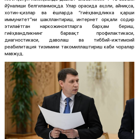
йўналиши белгиланмоқда. Улар орасида аҳоли, айниқса,
хотин-қизлар ва ёшларда “гиёҳвандликка қарши
иммунитет”ни шакллантириш, интернет орқали содир
этилаётган наркожиноятларга барҳам бериш,
гиёҳвандликнинг барвақт профилактикаси,
диагностикаси, даволаш ва тиббий-ижтимоий
реабилитация тизимини такомиллаштириш каби чоралар
мавжуд.