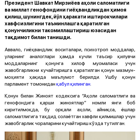
Президент Шавкат Мирзиёев аҳоли саломатлиги
ва миллат генофондини гиёҳвандликдан ҳимоя
қилиш, шунингдек, йўл ҳаракати иштирокчилари
хавфсизлигини таъминлашга қаратилган
қонунчиликни такомиллаштириш юзасидан
тақдимот билан танишди.
Аввало, гиёҳвандлик воситалари, психотроп моддалар,
уларнинг аналоглари ҳамда кучли таъсир қилувчи
моддаларнинг қонунга хилоф муомаласи учун
жавобгарликни кучайтиришга қаратилган қонун мазмун-
моҳияти ҳақида маълумот берилди. Ушбу қонун
парламент томонидан
қабул қилинган
.
Қонун билан Жиноят кодексига “Аҳоли саломатлиги ва
генофондига қарши жиноятлар” номли янги боб
киритилмоқда, бу орқали аҳоли, айниқса, ёшлар
саломатлигига таҳдид солаётган хавфли қилмишлар учун
жавобгарлик чораларини кучайтириш кўзда тутилган.