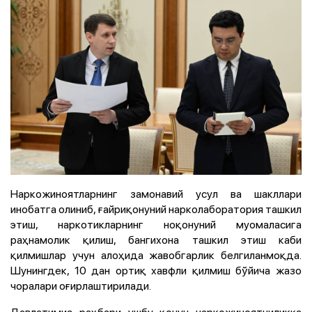
Наркожиноятларнинг замонавий усул ва шакллари
инобатга олиниб, ғайриқонуний нарколаборатория ташкил
этиш, наркотикларнинг ноқонуний муомаласига
раҳнамолик қилиш, бангихона ташкил этиш каби
қилмишлар учун алоҳида жавобгарлик белгиланмоқда.
Шунингдек, 10 дан ортиқ хавфли қилмиш бўйича жазо
чоралари оғирлаштирилади.