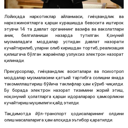
Лойиҳада наркотиклар айланмаси, гиёҳвандлик ва
наркожиноятларга қарши курашишда бевосита иштирок
этувчи 14 та давлат органининг вазифа ва ваколатлари
аниқ белгиланиши назарда тутилган. Қонуний
муомаладаги моддалар устидан давлат назорати
кучайтирилиб, уларни олиб киришдан тортиб, реализация
қилишгача бўлган жараёнлар узлуксиз электрон назорат
қилинади.
Прекурсорлар, гиёҳвандлик воситалари ва психотроп
моддалар муомаласини қатъий тартибга солишни янада
такомиллаштириш бўйича таклифлар ҳам кўриб чиқилди.
Бу борада электрон назорат тизимини жорий этиш,
ноқонуний ҳолатларга қарши идоралараро ҳамкорликни
кучайтириш муҳимлиги қайд этилди.
Тақдимотда йўл-транспорт ҳодисаларининг олдини
олиш масалаларига ҳам алоҳида эътибор қаратилди.