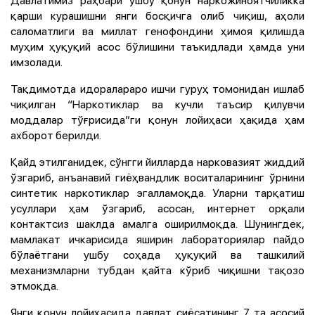
Давлатимиз раҳбари ушбу қонун наркожиноятчиликка
қарши курашишни янги босқичга олиб чиқиш, аҳоли
саломатлиги ва миллат генофондини ҳимоя қилишда
муҳим ҳуқуқий асос бўлишини таъкидлади ҳамда уни
имзолади.
Тақдимотда идоралараро ишчи гуруҳ томонидан ишлаб
чиқилган “Наркотиклар ва кучли таъсир қилувчи
моддалар тўғрисида”ги қонун лойиҳаси ҳақида ҳам
ахборот берилди.
Қайд этилганидек, сўнгги йилларда нарковазият жиддий
ўзгариб, анъанавий гиёҳвандлик воситаларининг ўрнини
синтетик наркотиклар эгалламоқда. Уларни тарқатиш
усуллари ҳам ўзгариб, асосан, интернет орқали
контактсиз шаклда амалга оширилмоқда. Шунингдек,
мамлакат ичкарисида яширин лабораториялар пайдо
бўлаётгани ушбу соҳада ҳуқуқий ва ташкилий
механизмларни тубдан қайта кўриб чиқишни тақозо
этмоқда.
Янги қонун лойиҳасида давлат сиёсатининг 7 та асосий