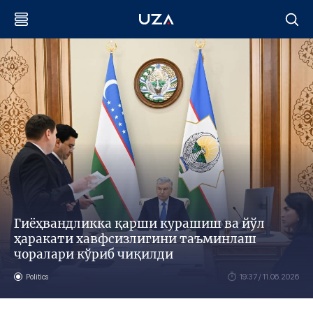
Гиёҳвандликка қарши курашиш ва йўл
ҳаракати хавфсизлигини таъминлаш
чоралари кўриб чиқилди
Politics
19:37 / 11.06.2026