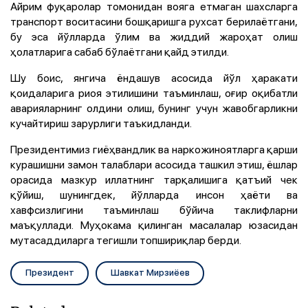
Айрим фуқаролар томонидан вояга етмаган шахсларга
транспорт воситасини бошқаришга рухсат берилаётгани,
бу эса йўлларда ўлим ва жиддий жароҳат олиш
ҳолатларига сабаб бўлаётгани қайд этилди.
Шу боис, янгича ёндашув асосида йўл ҳаракати
қоидаларига риоя этилишини таъминлаш, оғир оқибатли
аварияларнинг олдини олиш, бунинг учун жавобгарликни
кучайтириш зарурлиги таъкидланди.
Президентимиз гиёҳвандлик ва наркожиноятларга қарши
курашишни замон талаблари асосида ташкил этиш, ёшлар
орасида мазкур иллатнинг тарқалишига қатъий чек
қўйиш, шунингдек, йўлларда инсон ҳаёти ва
хавфсизлигини таъминлаш бўйича таклифларни
маъқуллади. Муҳокама қилинган масалалар юзасидан
мутасаддиларга тегишли топшириқлар берди.
Президент
Шавкат Мирзиёев