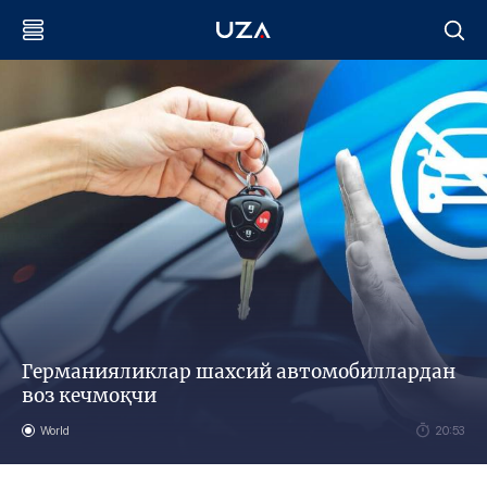
Германияликлар шахсий автомобиллардан
воз кечмоқчи
World
20:53