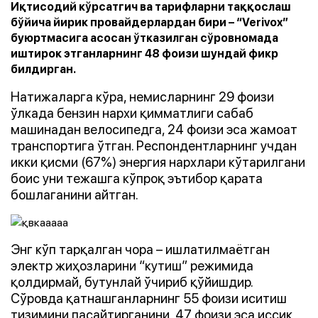
Иқтисодий кўрсатгич ва тарифларни таққослаш
бўйича йирик провайдерлардан бири – “Verivox”
буюртмасига асосан ўтказилган сўровномада
иштирок этганларнинг 48 фоизи шундай фикр
билдирган.
Натижаларга кўра, немисларнинг 29 фоизи
ўлкада бензин нархи қимматлиги сабаб
машинадан велосипедга, 24 фоизи эса жамоат
транспортига ўтган. Респондентларнинг учдан
икки қисми (67%) энергия нархлари кўтарилгани
боис уни тежашга кўпроқ эътибор қарата
бошлаганини айтган.
Энг кўп тарқалган чора – ишлатилмаётган
электр жиҳозларини “кутиш” режимида
қолдирмай, бутунлай ўчириб қўйишдир.
Сўровда қатнашганларнинг 55 фоизи иситиш
тизимини пасайтирганини, 47 фоизи эса иссиқ