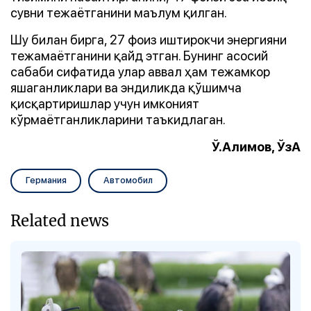
сувни тежаётганини маълум қилган.
Шу билан бирга, 27 фоиз иштирокчи энергияни
тежамаётганини қайд этган. Бунинг асосий
сабаби сифатида улар аввал ҳам тежамкор
яшаганликлари ва эндиликда қўшимча
қисқартиришлар учун имконият
кўрмаётганликларини таъкидлаган.
Ў.Алимов, ЎзА
Германия
Автомобил
Related news