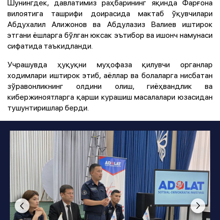
Шунингдек, давлатимиз раҳбарининг яқинда Фарғона
вилоятига ташрифи доирасида мактаб ўқувчилари
Абдухалил Алижонов ва Абдулазиз Валиев иштирок
этгани ёшларга бўлган юксак эътибор ва ишонч намунаси
сифатида таъкидланди.
Учрашувда ҳуқуқни муҳофаза қилувчи органлар
ходимлари иштирок этиб, аёллар ва болаларга нисбатан
зўравонликнинг олдини олиш, гиёҳвандлик ва
кибержиноятларга қарши курашиш масалалари юзасидан
тушунтиришлар берди.