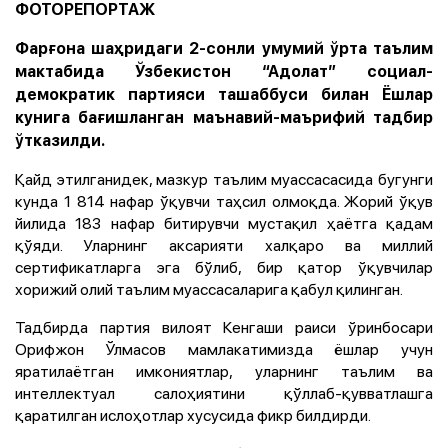
ФОТОРЕПОРТАЖ
Фарғона шаҳридаги 2-сонли умумий ўрта таълим
мактабида Ўзбекистон “Адолат” социал-
демократик партияси ташаббуси билан Ёшлар
кунига бағишланган маънавий-маърифий тадбир
ўтказилди.
Қайд этилганидек, мазкур таълим муассасасида бугунги
кунда 1 814 нафар ўқувчи таҳсил олмоқда. Жорий ўқув
йилида 183 нафар битирувчи мустақил ҳаётга қадам
қўяди. Уларнинг аксарияти халқаро ва миллий
сертификатларга эга бўлиб, бир қатор ўқувчилар
хорижий олий таълим муассасаларига қабул қилинган.
Тадбирда партия вилоят Кенгаши раиси ўринбосари
Орифжон Ўлмасов мамлакатимизда ёшлар учун
яратилаётган имкониятлар, уларнинг таълим ва
интеллектуал салоҳиятини қўллаб-қувватлашга
қаратилган ислоҳотлар хусусида фикр билдирди.