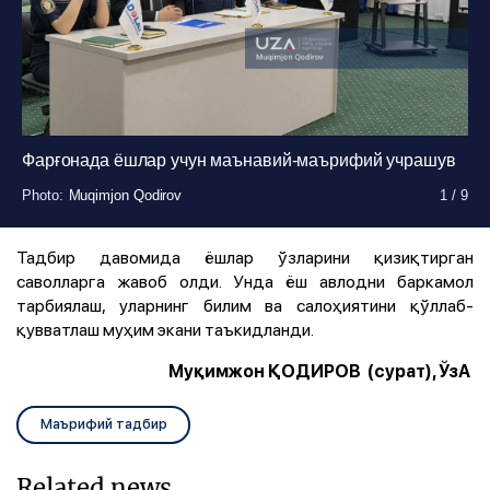
Фарғонада ёшлар учун маънавий-маърифий учрашув
Photo
Photo
Photo
Photo
Photo
Photo
Photo
Photo
Photo
:
:
:
:
:
:
:
:
:
Muqimjon Qodirov
Muqimjon Qodirov
Muqimjon Qodirov
Muqimjon Qodirov
Muqimjon Qodirov
Muqimjon Qodirov
Muqimjon Qodirov
Muqimjon Qodirov
Muqimjon Qodirov
1
1
1
1
1
1
1
1
1
/
/
/
/
/
/
/
/
/
9
9
9
9
9
9
9
9
9
Тадбир давомида ёшлар ўзларини қизиқтирган
саволларга жавоб олди. Унда ёш авлодни баркамол
тарбиялаш, уларнинг билим ва салоҳиятини қўллаб-
қувватлаш муҳим экани таъкидланди.
Муқимжон ҚОДИРОВ (сурат), ЎзА
Маърифий тадбир
Related news