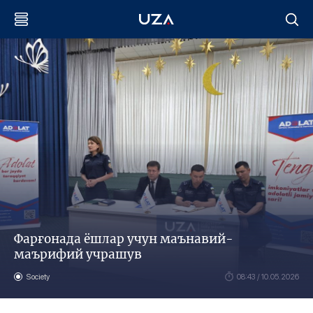
Фарғонада ёшлар учун маънавий-
маърифий учрашув
Society
08:43 / 10.05.2026