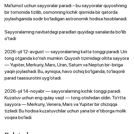
Ma’lumot uchun sayyoralar paradi – bu sayyoralar quyoshning
bir tomonida tizilib, osmonning kichik qismida bir qatorda
joylashganida sodir bo‘ladigan astronomik hodisa hisoblanadi.
Sayyoralarning navbatdagi paradlari quyidagi sanalarda bo‘lib
o‘tadi:
2026-yil 12-avgust — sayyoralarning katta tonggi paradi. Uni
tong otganda ko‘rish mumkin. Quyosh tizimidagi oltita sayyora
— Yupiter, Merkuriy, Mars, Uran, Saturn va Neptun bir-biriga
yaqin joylashadi. Bu, ayniqsa, havo ochiq bo‘lganda, to‘laqonli
parad taassurotini uyg‘otadi.
2026-yil 14-noyabr — sayyoralarning kichik tonggi paradi.
Kuzatuv uchun eng qulay vaqt — tong otishidan oldin. To‘rtta
sayyora — Merkuriy, Venera, Mars va Yupiter bir chiziqqa
tiziladi. Bu hodisa kuzatuvchilar uchun yana bir e’tiborga molik
voqea bo‘ladi.