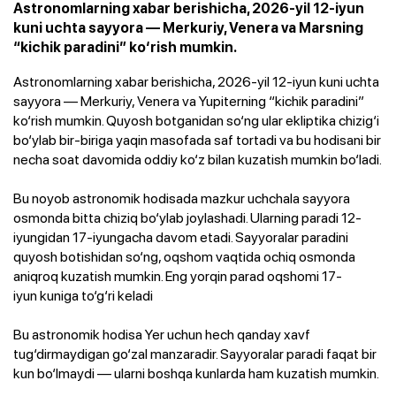
Astronomlarning xabar berishicha, 2026-yil 12-iyun
kuni uchta sayyora — Merkuriy, Venera va Marsning
“kichik paradini” ko‘rish mumkin.
Astronomlarning xabar berishicha, 2026-yil 12-iyun kuni uchta
sayyora — Merkuriy, Venera va Yupiterning “kichik paradini”
ko‘rish mumkin. Quyosh botganidan so‘ng ular ekliptika chizig‘i
bo‘ylab bir-biriga yaqin masofada saf tortadi va bu hodisani bir
necha soat davomida oddiy ko‘z bilan kuzatish mumkin bo‘ladi.
Bu noyob astronomik hodisada mazkur uchchala sayyora
osmonda bitta chiziq bo‘ylab joylashadi. Ularning paradi 12-
iyungidan
17-iyungacha
davom etadi. Sayyoralar paradini
quyosh botishidan so‘ng, oqshom vaqtida ochiq osmonda
aniqroq kuzatish mumkin. Eng yorqin parad oqshomi
17-
iyun
kuniga to‘g‘ri keladi
Bu astronomik hodisa Yer uchun hech qanday xavf
tug‘dirmaydigan go‘zal manzaradir. Sayyoralar paradi faqat bir
kun bo‘lmaydi — ularni boshqa kunlarda ham kuzatish mumkin.