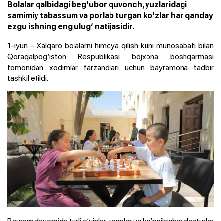
Bolalar qalbidagi beg‘ubor quvonch, yuzlaridagi
samimiy tabassum va porlab turgan ko‘zlar har qanday
ezgu ishning eng ulug‘ natijasidir.
1-iyun – Xalqaro bolalarni himoya qilish kuni munosabati bilan
Qoraqalpog‘iston Respublikasi bojxona boshqarmasi
tomonidan xodimlar farzandlari uchun bayramona tadbir
tashkil etildi.
Bayram davomida turli o‘yinlar, raqslar va ko‘ngilochar dasturlar