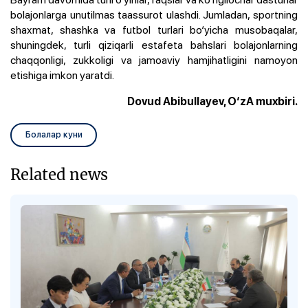
bolajonlarga unutilmas taassurot ulashdi. Jumladan, sportning
shaxmat, shashka va futbol turlari bo‘yicha musobaqalar,
shuningdek, turli qiziqarli estafeta bahslari bolajonlarning
chaqqonligi, zukkoligi va jamoaviy hamjihatligini namoyon
etishiga imkon yaratdi.
Dovud Abibullayev, O‘zA muxbiri.
Болалар куни
Related news