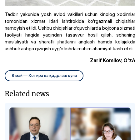
Tadbir yakunida yosh avlod vakillari uchun kinolog xodimlar
tomonidan xizmat itlari ishtirokida ko‘rgazmali chiqishlar
namoyish etildi. Ushbu chiqishlar o‘quvchilarda bojxona xizmati
faoliyati haqida yaqindan tasavvur hosil qilish, sohaning
mas’uliyatli va sharafli jihatlarini anglash hamda kelajakda
ushbu kasbga qiziqish uyg‘otishda muhim ahamiyat kasb etdi.
Zarif Komilov, O‘zA
9 май — Хотира ва қадрлаш куни
Related news