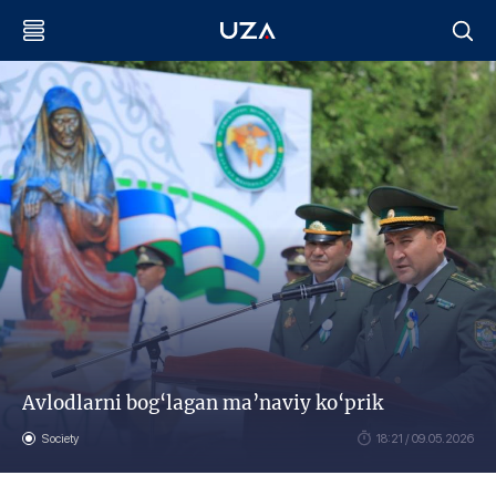
Avlodlarni bog‘lagan ma’naviy ko‘prik
Society
18:21 / 09.05.2026