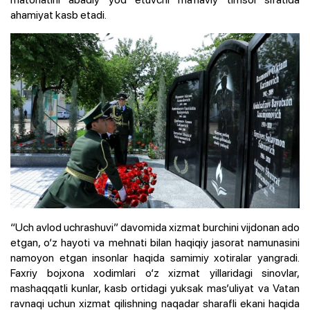
ahamiyat kasb etadi.
“Uch avlod uchrashuvi” davomida xizmat burchini vijdonan ado
etgan, o‘z hayoti va mehnati bilan haqiqiy jasorat namunasini
namoyon etgan insonlar haqida samimiy xotiralar yangradi.
Faxriy bojxona xodimlari o‘z xizmat yillaridagi sinovlar,
mashaqqatli kunlar, kasb ortidagi yuksak mas’uliyat va Vatan
ravnaqi uchun xizmat qilishning naqadar sharafli ekani haqida