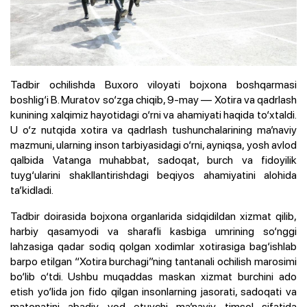
Tadbir ochilishda Buxoro viloyati bojxona boshqarmasi
boshlig‘i B. Muratov so‘zga chiqib, 9-may — Xotira va qadrlash
kunining xalqimiz hayotidagi o‘rni va ahamiyati haqida to‘xtaldi.
U o‘z nutqida xotira va qadrlash tushunchalarining ma’naviy
mazmuni, ularning inson tarbiyasidagi o‘rni, ayniqsa, yosh avlod
qalbida Vatanga muhabbat, sadoqat, burch va fidoyilik
tuyg‘ularini shakllantirishdagi beqiyos ahamiyatini alohida
ta’kidladi.
Tadbir doirasida bojxona organlarida sidqidildan xizmat qilib,
harbiy qasamyodi va sharafli kasbiga umrining so‘nggi
lahzasiga qadar sodiq qolgan xodimlar xotirasiga bag‘ishlab
barpo etilgan “Xotira burchagi”ning tantanali ochilish marosimi
bo‘lib o‘tdi. Ushbu muqaddas maskan xizmat burchini ado
etish yo‘lida jon fido qilgan insonlarning jasorati, sadoqati va
matonatini abadiy yod etuvchi ma’naviy timsol sifatida