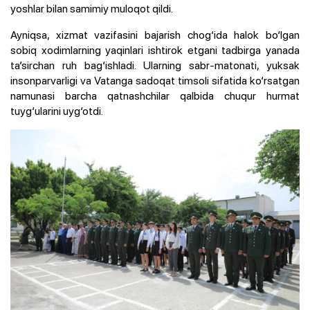
yoshlar bilan samimiy muloqot qildi.
Ayniqsa, xizmat vazifasini bajarish chog‘ida halok bo‘lgan
sobiq xodimlarning yaqinlari ishtirok etgani tadbirga yanada
ta’sirchan ruh bag‘ishladi. Ularning sabr-matonati, yuksak
insonparvarligi va Vatanga sadoqat timsoli sifatida ko‘rsatgan
namunasi barcha qatnashchilar qalbida chuqur hurmat
tuyg‘ularini uyg‘otdi.