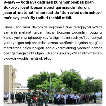
9-may — Xotira va qadrlash kuni munosabati bilan
Buxoro viloyati bojxona boshqarmasida “Burch,
jasorat, matonat” shiori ostida “Uch avlod uchrashuvi”
ma’naviy-ma’rifiy tadbiri tashkil etildi.
Unda uzoq yillar davomida bojxona tizimi taraqqiyoti yo‘lida
samarali mehnat qilgan faxriy bojxona xodimlari, bugungi
kunda yurtimiz iqtisodiy xavfsizligini ta’minlash yo‘lida faoliyat
yuritayotgan bojxonachilar, xizmat vazifasini bajarish chog‘ida
mardlarcha halok bo‘lgan sobiq xodimlarning yaqinlari hamda
boshqarmaga biriktirilgan 30-sonli umumiy o‘rta ta’lim maktabi
o‘quvchi-yoshlari ishtirok etdi.