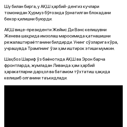
Шу билан бирга, у АҚШ ҳарбий-денгиз кучлари
томонидан Ҳурмуз бўғозида ўрнатилган блокадани
бекор қилишни буюрди.
АҚШ вице-президенти Жеймс Ди Вэнс келишувни
Женева шаҳрида имзолаш маросимида қатнашишни
режалаштираётганини билдирди. Унинг сўзларига кўра,
учрашувда Трампнинг ўзи ҳам иштирок этиши мумкин.
Шаҳбоз Шариф ўз баёнотида АҚШ ва Эрон барча
фронтларда, жумладан Ливанда ҳам ҳарбий
ҳаракатларни дарҳол ва батамом тўхтатиш ҳақида
келишиб олганини таъкидлади.