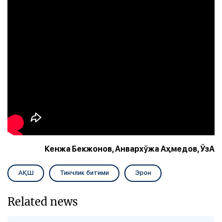
Кенжа Бекжонов, Анвархўжа Аҳмедов, ЎзА
АҚШ
Тинчлик битими
Эрон
Related news