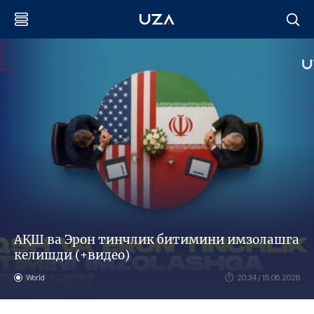
АҚШ ва Эрон тинчлик битимини имзолашга
келишди (+видео)
World
20:34 / 15.06.2026