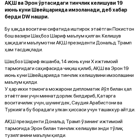
АҚШ ва Эрон ўртасидаги тинчлик келишуви 19
июнь куни Швейцарияда имзоланади, деб хабар
берди DW нашри.
Бу ҳақда воситачи сифатида иштирок этаётган Покистон
бош вазири Шаҳбоз Шариф маълум қилган. Келишув
ҳақидаги маълумотни АҚШ президенти Дональд Трамп
ҳам тасдиқлади.
Шаҳбоз Шариф якшанба, 14 июнь куни Х ижтимоий
тармоғидаги саҳифасида чиқиш қилиб, АҚШ ва Эрон 19
июнь куни Швейцарияда тинчлик келишувини имзолашини
маълум қилди.
У ҳар икки томонга можарони дипломатик йўл билан ҳал
этаётгани учун миннатдорлик билдириб, Қатарга
воситачилик учун, шунингдек, Саудия Арабистони ва
Туркияга бу борадаги улкан ҳиссаси учун ташаккур айтди.
АҚШ президенти Дональд Трамп ўзининг ижтимоий
тармоғида Эрон билан тинчлик келишуви энди тўлиқ
тузилганини маълум қилди.