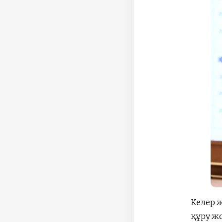
Келер ж
құру ж