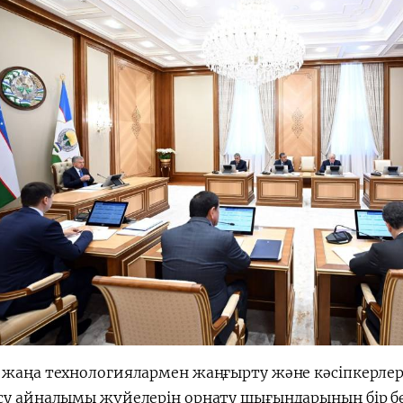
 жаңа технологиялармен жаңғырту және кәсіпкерлер
су айналымы жүйелерін орнату шығындарының бір бө