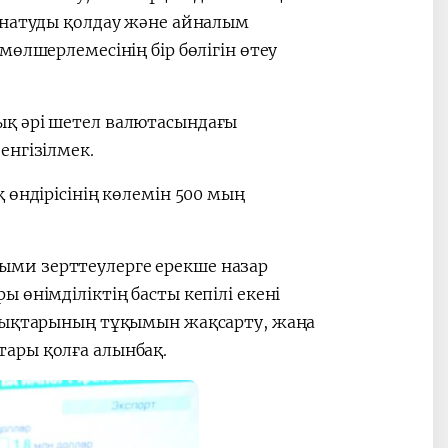
рнатуды қолдау және айналым
өлшерлемесінің бір бөлігін өтеу
ық әрі шетел валютасындағы
енгізілмек.
 өндірісінің көлемін 500 мың
ми зерттеулерге ерекше назар
 өнімділіктің басты кепілі екені
алықтарының тұқымын жақсарту, жаңа
ары қолға алынбақ.