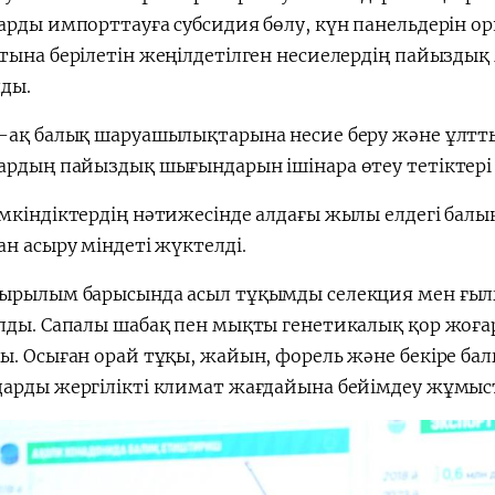
арды импорттауға субсидия бөлу, күн панельдерін о
ына берілетін жеңілдетілген несиелердің пайыздық м
ды.
-ақ балық шаруашылықтарына несие беру және ұлтт
ардың пайыздық шығындарын ішінара өтеу тетіктері 
кіндіктердің нәтижесінде алдағы жылы елдегі балық
н асыру міндеті жүктелді.
ырылым барысында асыл тұқымды селекция мен ғылы
ды. Сапалы шабақ пен мықты генетикалық қор жоғары
ы. Осыған орай тұқы, жайын, форель және бекіре б
арды жергілікті климат жағдайына бейімдеу жұмыст