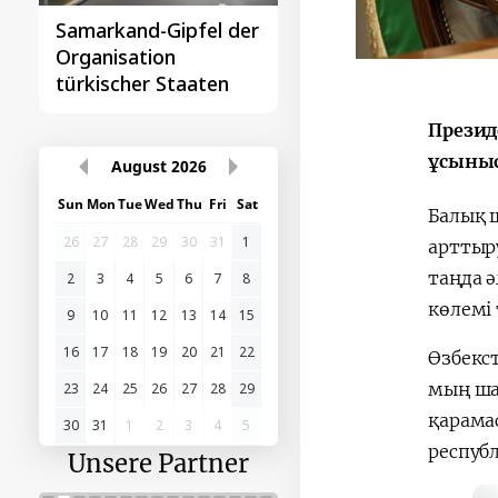
Samarkand-Gipfel der
Das erste
Organisation
Gipfeltreffen
türkischer Staaten
Zentralasien-China
Презид
ұсыныс
August
2026
Sun
Mon
Tue
Wed
Thu
Fri
Sat
Балық 
26
27
28
29
30
31
1
арттыру
таңда 
2
3
4
5
6
7
8
көлемі
9
10
11
12
13
14
15
16
17
18
19
20
21
22
Өзбекс
мың ша
23
24
25
26
27
28
29
қарамас
30
31
1
2
3
4
5
республ
Unsere Partner