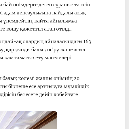
бай өнімдерге деген сұраныс та өсіп
рі адам денсаулығына пайдалы азық
ы үнемдейтін, қайта айналымға
е көшу қажеттігі атап өтілді.
ондай-ақ олардың айналасындағы 163
зу, қарқынды балық өсіру және асыл
 қамтамасыз ету мәселелері
н балық көлемі жалпы өнімнің 20
сты бірнеше есе арттыруға мүмкіндік
ірісін бес есеге дейін көбейтуге