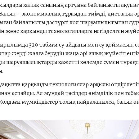
жылдары халық санының артуына байланысты ақуызға 
. Балық – экономикалық тұрғыдан тиімді, диеталық ә
Осыған байланысты дәстүрлі көл шаруашылығынан суд
ін және қарқынды технологияларға негізделген жүйег
ырылымда 329 табиғи су айдыны мен су қоймасын, с
тар жерді жалға берудің жаңа әрі ашық жүйесін енгі
ы шаруашылықтарды қажетті көлемде сумен тұрақты
ы.
і уақытта қарқынды технологиялар арқылы өндірілеті
нан аспайды. Ал мұндай тәсілдер өнімділік пен табы
 Қолдағы мүмкіндіктер толық пайдаланылса, балық өнд
.