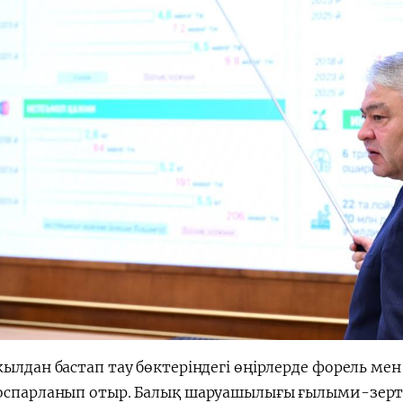
ылдан бастап тау бөктеріндегі өңірлерде форель мен б
оспарланып отыр. Балық шаруашылығы ғылыми-зертт