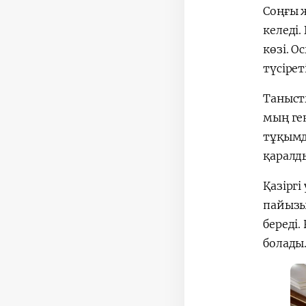
Соңғы 
келеді
көзі. 
түсірет
Таныст
мың гек
тұқымд
қаралд
Қазірг
пайызы
береді.
болады