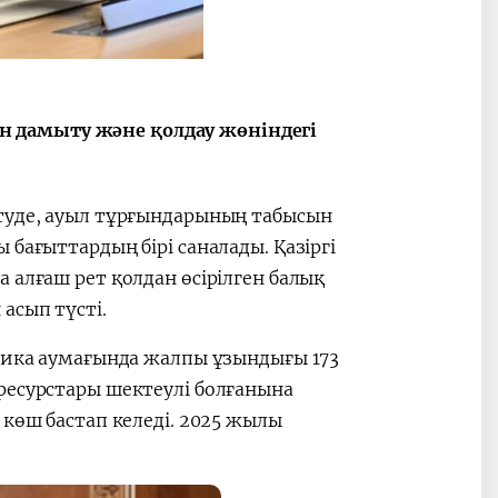
 дамыту және қолдау жөніндегі
етуде, ауыл тұрғындарының табысын
бағыттардың бірі саналады. Қазіргі
 алғаш рет қолдан өсірілген балық
асып түсті.
блика аумағында жалпы ұзындығы 173
ресурстары шектеулі болғанына
 көш бастап келеді. 2025 жылы