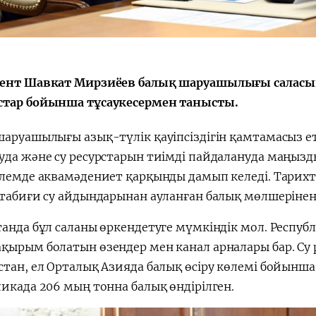
ент Шавкат Мирзиёев балық шаруашылығы саласын
тар бойынша тұсаукесермен танысты.
шаруашылығы азық-түлік қауіпсіздігін қамтамасыз 
да және су ресурстарын тиімді пайдалануда маңызды 
әлемде аквамәдениет қарқынды дамып келеді. Тарихта
 табиғи су айдындарынан ауланған балық мөлшерінен 
танда бұл саланы өркендетуге мүмкіндік мол. Респу
қырым болатын өзендер мен канал арналары бар. Су 
тан, ел Орталық Азияда балық өсіру көлемі бойынша
икада 206 мың тонна балық өндірілген.