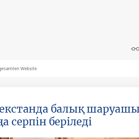
екстанда балық шаруаш
а серпін беріледі