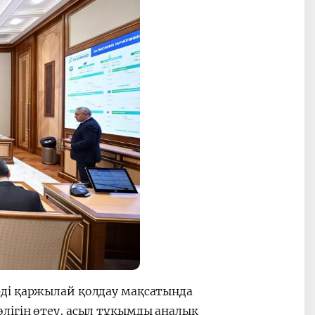
ді қаржылай қолдау мақсатында
лігін өтеу, асыл тұқымды аналық