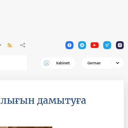
1
1
1
1
1
Kabinett
German
ылығын дамытуға