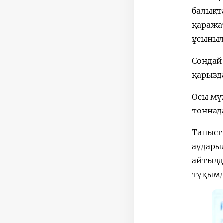
балықт
қаражат
ұсыныл
Сондай
қарызд
Осы мүм
тоннада
Таныст
аударыл
айтылд
тұқымд