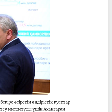
екіре өсіретін өндірістік қуаттар
еу институты үшін Ахангаран