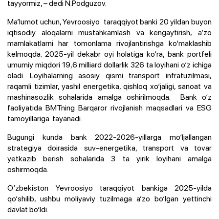
tayyormiz, – dedi N.Podguzov.
Ma’lumot uchun, Yevroosiyo taraqqiyot banki 20 yildan buyon
iqtisodiy aloqalarni mustahkamlash va kengaytirish, a’zo
mamlakatlarni har tomonlama rivojlantirishga ko‘maklashib
kelmoqda.
2025-yil dekabr oyi holatiga ko‘ra, bank portfeli
umumiy miqdori 19,6 milliard dollarlik 326 ta loyihani o‘z ichiga
oladi. Loyihalarning asosiy qismi transport infratuzilmasi,
raqamli tizimlar, yashil energetika, qishloq xo‘jaligi, sanoat va
mashinasozlik sohalarida amalga oshirilmoqda. Bank o‘z
faoliyatida BMTning Barqaror rivojlanish maqsadlari va ESG
tamoyillariga tayanadi.
Bugungi kunda bank
2022-2026-yillarga mo‘ljallangan
strategiya doirasida suv-energetika, transport va tovar
yetkazib berish sohalarida 3 ta yirik loyihani amalga
oshirmoqda.
O‘zbekiston Yevroosiyo taraqqiyot bankiga 2025-yilda
qo‘shilib, ushbu moliyaviy tuzilmaga a’zo bo‘lgan yettinchi
davlat bo‘ldi.