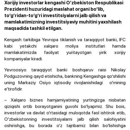
Xorijiy investorlar kengashi O‘zbekiston Respublikasi
Prezidenti huzuridagi maslahat organi bo‘lib,
to‘g‘ridan-to‘g‘ri investitsiyalarni jalb qilish va
mamlakatimizning investitsiyaviy muhitini yaxshilash
maqsadida tashkil etilgan.
Kengash tarkibiga Yevropa tiklanish va taraqqiyot banki,
IFC
kabi
yetakchi xalqaro moliya institutlari hamda
mamlakatimizda faoliyat yuritayotgan yirik xorijiy
kompaniyalar
kiradi.
Yevroosiyo taraqqiyot banki boshqaruv raisi
Nikolay
Podguzovning qayd etishicha, bankning Kengashga qo‘shilishi
uning Markaziy Osiyo iqtisodiy rivojlanishidagi o‘rnining
e’tirofidir.
– Xalqaro biznes hamjamiyatining yurtingizga nisbatan
qiziqishi ortib borayotganini guvohi bo‘lyapmiz. Shu bois,
investorlar va davlat o‘rtasidagi muloqotda faol ishtirok etib,
O‘zbekistonning investitsiyalarni jalb qilish salohiyatini
oshirishga, bu borada o‘z tajribamiz bilan bo‘lishishga