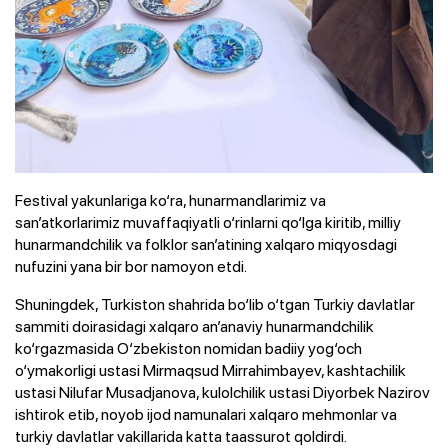
Festival yakunlariga ko‘ra, hunarmandlarimiz va
san’atkorlarimiz muvaffaqiyatli o‘rinlarni qo‘lga kiritib, milliy
hunarmandchilik va folklor san’atining xalqaro miqyosdagi
nufuzini yana bir bor namoyon etdi.
Shuningdek, Turkiston shahrida bo‘lib o‘tgan Turkiy davlatlar
sammiti doirasidagi xalqaro an’anaviy hunarmandchilik
ko‘rgazmasida O‘zbekiston nomidan badiiy yog‘och
o‘ymakorligi ustasi Mirmaqsud Mirrahimbayev, kashtachilik
ustasi Nilufar Musadjanova, kulolchilik ustasi Diyorbek Nazirov
ishtirok etib, noyob ijod namunalari xalqaro mehmonlar va
turkiy davlatlar vakillarida katta taassurot qoldirdi.