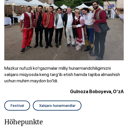
Mazkur nufuzli ko‘rgazmalar milliy hunarmandchiligimizni
xalqaro miqyosda keng targ‘ib etish hamda tajriba almashish
uchun muhim maydon bo‘ldi.
Gulnoza Boboyeva, O‘zA
Festival
Xalqaro hunarmandlar
Höhepunkte