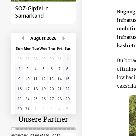
Samarkand-Gipfel der
Das erste
Bugungi
Organisation
Gipfeltreffen
infratu
türkischer Staaten
Zentralasien-China
muhitin
infratu
kasb et
August
2026
Sun
Mon
Tue
Wed
Thu
Fri
Sat
Bu bora
26
27
28
29
30
31
1
ettiril
2
3
4
5
6
7
8
loyihasi
yaxshila
9
10
11
12
13
14
15
16
17
18
19
20
21
22
23
24
25
26
27
28
29
30
31
1
2
3
4
5
Unsere Partner