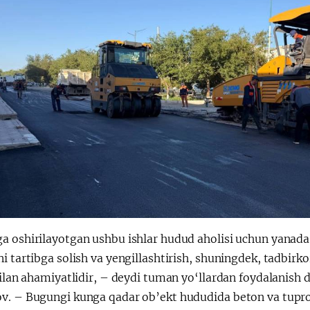
a oshirilayotgan ushbu ishlar hudud aholisi uchun yanada 
i tartibga solish va yengillashtirish, shuningdek, tadbirkor
bilan ahamiyatlidir, – deydi tuman yo‘llardan foydalanish 
v. – Bugungi kunga qadar ob’ekt hududida beton va tuproq 