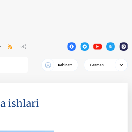
1
1
1
1
1
Kabinett
German
a ishlari