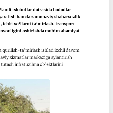
amli islohotlar doirasida hududlar
it yaratish hamda zamonaviy shaharsozlik
 ichki yo‘llarni ta’mirlash, transport
farovonligini oshirishda muhim ahamiyat
urilish-ta’mirlash ishlari izchil davom
viy xizmatlar markaziga aylantirish
 tutash infratuzilma ob’ektlarini