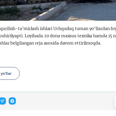
qurilish-ta’mirlash ishlari Uchquduq tuman yo‘llardan f
shirilyapti. Loyihada 20 dona maxsus texnika hamda 15 naf
shlar belgilangan reja asosida davom ettirilmoqda.
 yo‘llar