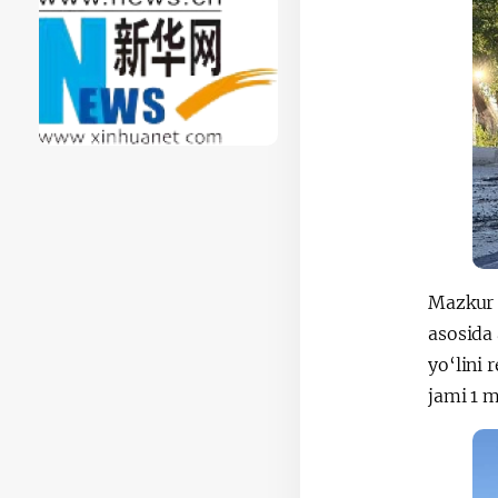
Mazkur 
asosida
yo‘lini 
jami 1 m