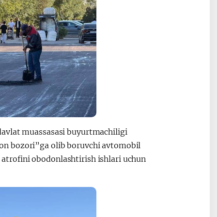
davlat muassasasi buyurtmachiligi
on bozori”ga olib boruvchi avtomobil
i atrofini obodonlashtirish ishlari uchun