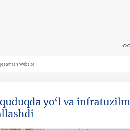
quduqda yo‘l va infratuzilm
allashdi