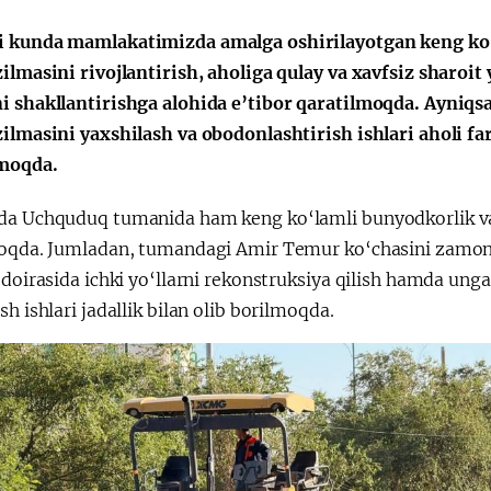
 kunda mamlakatimizda amalga oshirilayotgan keng ko‘l
zilmasini rivojlantirish, aholiga qulay va xavfsiz sharo
i shakllantirishga alohida e’tibor qaratilmoqda. Ayniqsa,
zilmasini yaxshilash va obodonlashtirish ishlari aholi 
moqda.
da Uchquduq tumanida ham keng ko‘lamli bunyodkorlik va q
moqda. Jumladan, tumandagi Amir Temur ko‘chasini zamona
 doirasida ichki yo‘llarni rekonstruksiya qilish hamda unga
sh ishlari jadallik bilan olib borilmoqda.