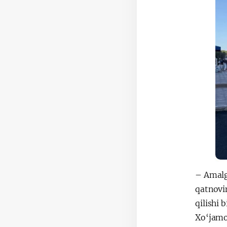
– Amalg
qatnovin
qilishi 
Xo‘jamo