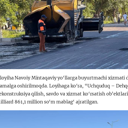
loyiha Navoiy Mintaqaviy yo‘llarga buyurtmachi xizmati 
 amalga oshirilmoqda. Loyihaga ko‘ra, “Uchquduq – Dehq
rekonstruksiya qilish, savdo va xizmat ko‘rsatish ob’ektlar
illiard 861,1 million so‘m mablag‘ ajratilgan.