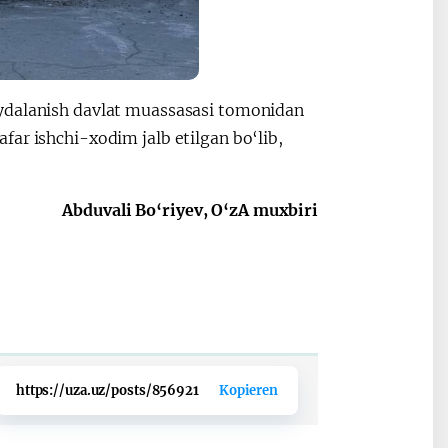
oydalanish davlat muassasasi tomonidan
ar ishchi-xodim jalb etilgan bo‘lib,
Abduvali Bo‘riyev, O‘zA muxbiri
https://uza.uz/posts/856921
Kopieren