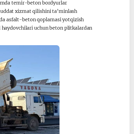
 hamda temir-beton bordyurlar
uddat xizmat qilishini ta’minlash
da asfalt-beton qoplamasi yotqizish
d haydovchilari uchun beton plitkalardan