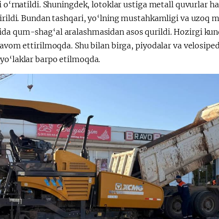
i o‘rnatildi. Shuningdek, lotoklar ustiga metall quvurlar
irildi. Bundan tashqari, yo‘lning mustahkamligi va uzoq m
da qum-shag‘al aralashmasidan asos qurildi. Hozirgi kun
davom ettirilmoqda. Shu bilan birga, piyodalar va velosipe
yo‘laklar barpo etilmoqda.