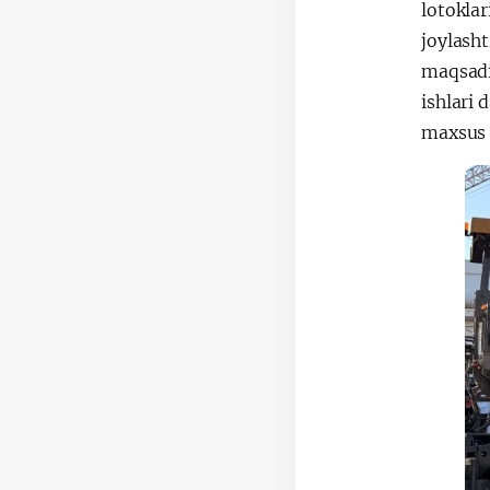
lotoklar
joylasht
maqsadi
ishlari 
maxsus 