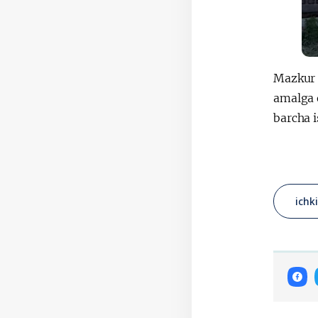
Mazkur 
amalga o
barcha i
ichki