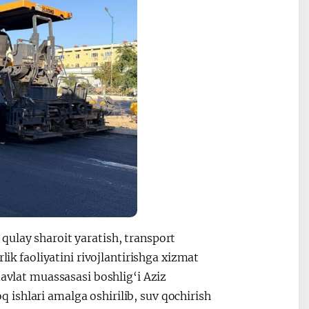
qulay sharoit yaratish, transport
lik faoliyatini rivojlantirishga xizmat
davlat muassasasi boshlig‘i Aziz
ishlari amalga oshirilib, suv qochirish