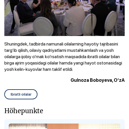
Shuningdek, tadbirda namunali oilalarning hayotiy tajribasini
targ‘ib qilish, oilaviy qadriyatlarni mustahkamlash va yosh
oilalarga ijobiy o‘rnak ko‘rsatish maqsadida ibratli oilalar bilan
birga ajrim yoqasidagi oilalar hamda yangi hayot ostonasidagi
yosh kelin-kuyovlar ham taklif etildi.
Gulnoza Boboyeva, O‘zA
Ibratli oilalar
Höhepunkte