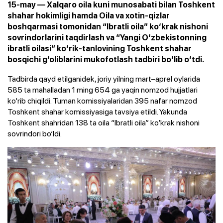
15-may — Xalqaro oila kuni munosabati bilan Toshkent
shahar hokimligi hamda Oila va xotin-qizlar
boshqarmasi tomonidan “Ibratli oila” ko‘krak nishoni
sovrindorlarini taqdirlash va “Yangi O‘zbekistonning
ibratli oilasi” ko‘rik-tanlovining Toshkent shahar
bosqichi g‘oliblarini mukofotlash tadbiri bo‘lib o‘tdi.
Tadbirda qayd etilganidek, joriy yilning mart–aprel oylarida
585 ta mahalladan 1 ming 654 ga yaqin nomzod hujjatlari
ko‘rib chiqildi. Tuman komissiyalaridan 395 nafar nomzod
Toshkent shahar komissiyasiga tavsiya etildi. Yakunda
Toshkent shahridan 138 ta oila “Ibratli oila” ko‘krak nishoni
sovrindori bo‘ldi.