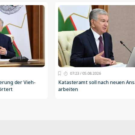
07:23 / 05.08.2026
rung der Vieh-
Katasteramt soll nach neuen An
örtert
arbeiten