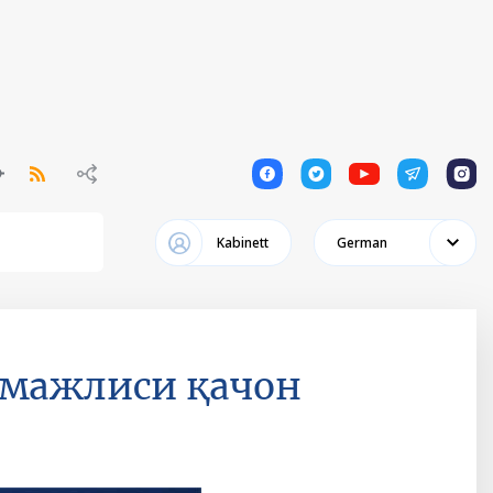
1
1
1
1
1
Kabinett
German
 мажлиси қачон