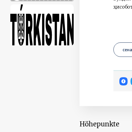
ҳисобо
сен
Höhepunkte