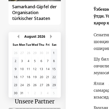
Samarkand-Gipfel der
Das erste
Ўзбеки
Organisation
Gipfeltreffen
ўтди. 
türkischer Staaten
Zentralasien-China
қарор 
Сенатн
August
2026
шовқин
Sun
Mon
Tue
Wed
Thu
Fri
Sat
ошириш
26
27
28
29
30
31
1
Шу бил
2
3
4
5
6
7
8
овчил
9
10
11
12
13
14
15
муноса
16
17
18
19
20
21
22
Ялпи 
23
24
25
26
27
28
29
самара
30
31
1
2
3
4
5
юзасид
Unsere Partner
Бунда