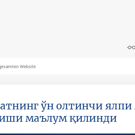
атнинг ўн олтинчи ялпи
лиши маълум қилинди