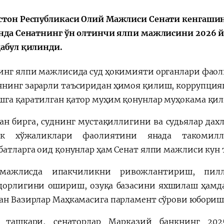
стон Республикаси Олий Мажлиси Сенати кенгаши
Унда Сенатнинг ўн олтинчи ялпи мажлисини 2026 й
қабул қилинди.
инг ялпи мажлисида суд ҳокимияти органлари фа
нинг зарарли таъсиридан ҳимоя қилиш, коррупция
га қаратилган қатор муҳим қонунлар муҳокама қил
ан бирга, суднинг мустақиллигини ва судьялар да
ик хўжаликлари фаолиятини янада такомил
батларга оид қонунлар ҳам Сенат ялпи мажлиси кун
мажлисда ипакчиликни ривожлантириш, пи
дорлигини ошириш, озуқа базасини яхшилаш ҳамд
ан Вазирлар Маҳкамасига парламент сўрови юбориш 
н ташқари, сенаторлар Марказий банкнинг 202