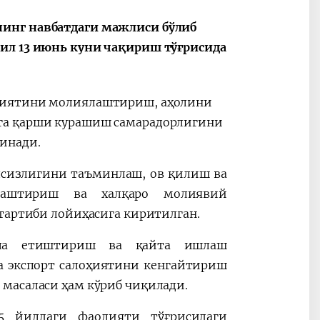
нинг навбатдаги мажлиси бўлиб
ил 13 июнь куни чақириш тўғрисида
олиятини молиялаштириш, аҳолини
га қарши курашиш самарадорлигини
инади.
хлсизлигини таъминлаш, ов қилиш ва
лаштириш ва халқаро молиявий
 тартиби лойиҳасига киритилган.
лла етиштириш ва қайта ишлаш
а экспорт салоҳиятини кенгайтириш
масаласи ҳам кўриб чиқилади.
5 йилдаги фаолияти тўғрисидаги