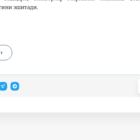
тини эшитади.
ат