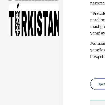
nazorat
“Prezide
paralimp
mashg‘u
yangi a
Mutaxas
yangilas
bosqich
Пре