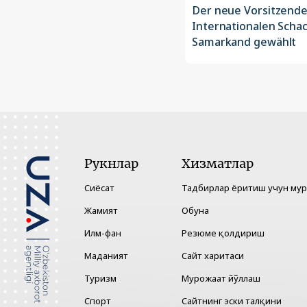
Der neue Vorsitzende
Internationalen Scha
Samarkand gewählt
Рукнлар
Хизматлар
Сиёсат
Тадбирлар ёритиш учун му
Жамият
Обуна
Илм-фан
Резюме қолдириш
Маданият
Сайт харитаси
Туризм
Мурожаат йўллаш
Спорт
Сайтнинг эски талқини