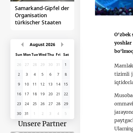
Samarkand-Gipfel der
Das erste
Organisation
Gipfeltreffen
türkischer Staaten
Zentralasien-China
O‘zbek 
yoshlar
August
2026
bo‘lmoq
Sun
Mon
Tue
Wed
Thu
Fri
Sat
26
27
28
29
30
31
1
Mamlaka
tizimli
2
3
4
5
6
7
8
iqtidorl
9
10
11
12
13
14
15
16
17
18
19
20
21
22
Musobaqa
ommaviy
23
24
25
26
27
28
29
jarayon
30
31
1
2
3
4
5
paytgac
Unsere Partner
Ularnin