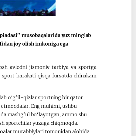
mpiadasi” musobaqalarida yuz minglab
fidan joy olish imkoniga ega
sh avlodni jismoniy tarbiya va sportga
i sport harakati qisqa fursatda chinakam
b o‘g‘il-qizlar sportning bir qator
h etmoqdalar. Eng muhimi, ushbu
arida mashg‘ul bo‘layotgan, ammo shu
osh sportchilar yuzaga chiqmoqda.
moalar murabbiylari tomonidan alohida