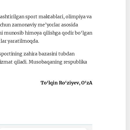
ashtirilgan sport maktablari, olimpiya va
r uchun zamonaviy me’yorlar asosida
ni munosib himoya qilishga qodir bo‘lgan
tlar yaratilmoqda.
sportining zahira bazasini tubdan
 xizmat qiladi. Musobaqaning respublika
To‘lqin Ro‘ziyev, O‘zA