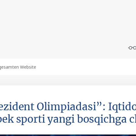
ezident Olimpiadasi”: Iqtid
bek sporti yangi bosqichga