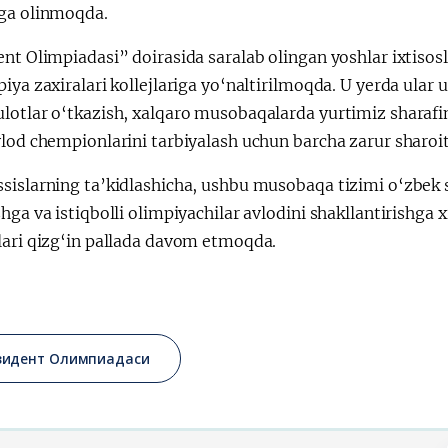
ga olinmoqda.
nt Olimpiadasi” doirasida saralab olingan yoshlar ixtisosl
iya zaxiralari kollejlariga yo‘naltirilmoqda. U yerda ula
lotlar o‘tkazish, xalqaro musobaqalarda yurtimiz sharafi
vlod chempionlarini tarbiyalash uchun barcha zarur sharoi
sislarning ta’kidlashicha, ushbu musobaqa tizimi o‘zbek 
hga va istiqbolli olimpiyachilar avlodini shakllantirishga
lari qizg‘in pallada davom etmoqda.
зидент Олимпиадаси