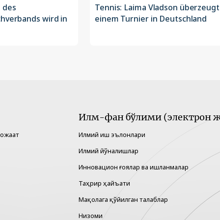
 des
Tennis: Laima Vladson überzeugt
chverbands wird in
einem Turnier in Deutschland
Илм-фан бўлими (электрон ж
рожаат
Илмий иш эълонлари
Илмий йўналишлар
Инновацион ғоялар ва ишланмалар
Таҳрир ҳайъати
Мақолага қўйилган талаблар
Низоми