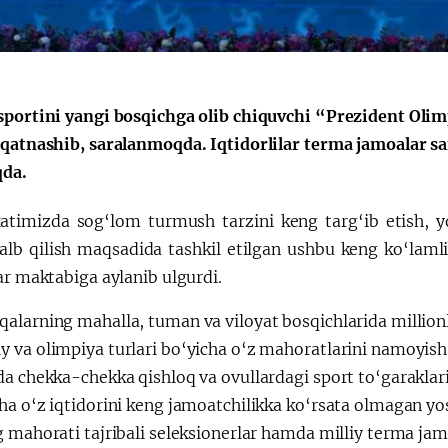
sportini yangi bosqichga olib chiquvchi “Prezident Oli
 qatnashib, saralanmoqda. Iqtidorlilar terma jamoalar sa
da.
timizda sog‘lom turmush tarzini keng targ‘ib etish, yo
 jalb qilish maqsadida tashkil etilgan ushbu keng ko‘laml
ar maktabiga aylanib ulgurdi.
larning mahalla, tuman va viloyat bosqichlarida millionla
 va olimpiya turlari bo‘yicha o‘z mahoratlarini namoyis
da chekka-chekka qishloq va ovullardagi sport to‘garakl
ha o‘z iqtidorini keng jamoatchilikka ko‘rsata olmagan y
g mahorati tajribali seleksionerlar hamda milliy terma ja