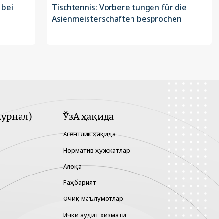
 bei
Tischtennis: Vorbereitungen für die
Asienmeisterschaften besprochen
урнал)
ЎзА ҳақида
Агентлик ҳақида
Норматив ҳужжатлар
Алоқа
Раҳбарият
Очиқ маълумотлар
Ички аудит хизмати