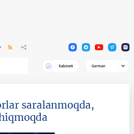
1
1
1
1
1
Kabinett
German
orlar saralanmoqda,
 chiqmoqda