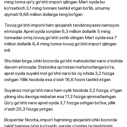
ming tonna qo‘y go‘shti import qilingan. Mart oyida bu
ko‘rsatkich 3,1 ming tonnani tashkil etgan bo‘lib, umumiy
qiymati 9,66 million dollarga teng bo‘lgan
Tovuq go‘shti importi ham qisqarish tendensiyasini namoyon
etmoqda. Aprel oyida xorijdan 6,3 million dollarlik 5 ming
tonnadan ortiq tovuq go‘shti sotib olingan. Mart oyida esa 7
million dollarlik 6,4 ming tonna tovuq go‘shti import qilingan
edi.
Shu bilan birga, ichki bozorda go‘sht mahsulotlari narxi o‘sishda
davom etmoqda. Statistika qo‘mitasi ma’lumotlariga ko‘ra,
aprel oyida suyakli mol go‘shti narxi bir oy ichida 3,2 foizga
oshgan. Yillik hisobda esa o‘sish 16,6 foizni tashkil etgan.
Suyaksiz mol go‘shti narxi ham oylik hisobda 3,2 foizga, o‘tgan
yilning shu davriga nisbatan esa 17,3 foizga qimmatlashgan.
Qo‘y go‘shti narxi aprel oyida 3,7 foizga oshgan bo‘lsa, yillik
o‘sish 20,3 foizga yetgan.
Ekspertlar fikricha, import hajmining qisqarishi ichki bozorda
taklif hajmiga ta’sir ko‘rsatib, narxlar o‘sishini tezlashtirishi