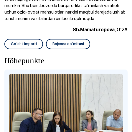
mumkin. Shu bois, bozorda barqarorlikni ta’minlash va aholi
uchun oziq-ovqat mahsulotlari narxini maqbul darajada ushlab
turish muhim vazifalardan biri bo‘lib qolmoqda.
Sh.Mamaturopova, O‘zA
Go‘sht importi
Bojxona qo‘mitasi
Höhepunkte