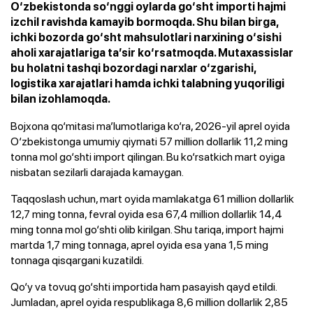
O‘zbekistonda so‘nggi oylarda go‘sht importi hajmi
izchil ravishda kamayib bormoqda. Shu bilan birga,
ichki bozorda go‘sht mahsulotlari narxining o‘sishi
aholi xarajatlariga ta’sir ko‘rsatmoqda. Mutaxassislar
bu holatni tashqi bozordagi narxlar o‘zgarishi,
logistika xarajatlari hamda ichki talabning yuqoriligi
bilan izohlamoqda.
Bojxona qo‘mitasi ma’lumotlariga ko‘ra, 2026-yil aprel oyida
O‘zbekistonga umumiy qiymati 57 million dollarlik 11,2 ming
tonna mol go‘shti import qilingan. Bu ko‘rsatkich mart oyiga
nisbatan sezilarli darajada kamaygan.
Taqqoslash uchun, mart oyida mamlakatga 61 million dollarlik
12,7 ming tonna, fevral oyida esa 67,4 million dollarlik 14,4
ming tonna mol go‘shti olib kirilgan. Shu tariqa, import hajmi
martda 1,7 ming tonnaga, aprel oyida esa yana 1,5 ming
tonnaga qisqargani kuzatildi.
Qo‘y va tovuq go‘shti importida ham pasayish qayd etildi.
Jumladan, aprel oyida respublikaga 8,6 million dollarlik 2,85