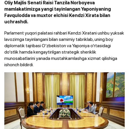
Oliy Majlis Senati Raisi Tanzila Norboyeva
mamlakatimizga yangi tayinlangan Yaponiyaning
Favqulodda va muxtor elchisi Kendzi Xirata bilan
uchrashdi.
Parlament yuqori palatasi rahbari Kendzi Xiratani ushbu yuksak
lavozimga tayinlangani bilan samimiy tabriklab, uning boy
diplomatik tajribasi O‘zbekiston va Yaponiya o‘rtasidagi
do‘stlik hamda kengaytirilgan strategik sheriklik
munosabatlarini yanada mustahkamlashga xizmat qilishiga
ishonch bildirdi.