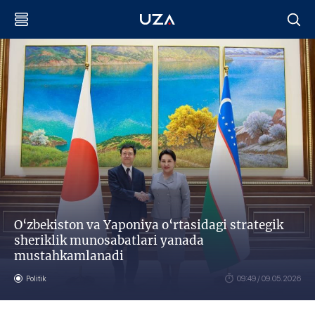
O‘zbekiston va Yaponiya o‘rtasidagi strategik
sheriklik munosabatlari yanada
mustahkamlanadi
Politik
09:49 / 09.05.2026