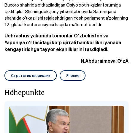
Buxoro shahrida o‘tkaziladigan Osiyo xotin-qizlar forumiga
taklif qildi. Shuningdek, joriy yil sentabr oyida Samarqand
shahrida o‘tkazilishi rejalashtirilgan Yosh parlament a’zolarining
12-global konferensiyasi haqida ma’lumot berildi.
Uchrashuv yakunida tomonlar O‘zbekiston va
Yaponiya o‘rtasidagi ko‘p qirrali hamkorlikni yanada
kengaytirishga tayyor ekanliklarini tasdiqladi.
N.Abduraimova, O‘zA
Стратегик шериклик
Япония
Höhepunkte