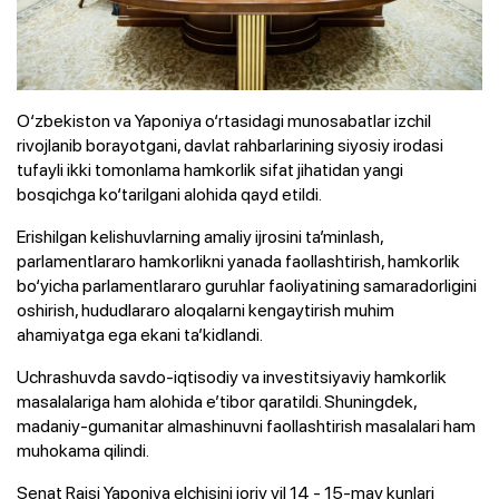
O‘zbekiston va Yaponiya o‘rtasidagi munosabatlar izchil
rivojlanib borayotgani, davlat rahbarlarining siyosiy irodasi
tufayli ikki tomonlama hamkorlik sifat jihatidan yangi
bosqichga ko‘tarilgani alohida qayd etildi.
Erishilgan kelishuvlarning amaliy ijrosini ta’minlash,
parlamentlararo hamkorlikni yanada faollashtirish, hamkorlik
bo‘yicha parlamentlararo guruhlar faoliyatining samaradorligini
oshirish, hududlararo aloqalarni kengaytirish muhim
ahamiyatga ega ekani ta’kidlandi.
Uchrashuvda savdo-iqtisodiy va investitsiyaviy hamkorlik
masalalariga ham alohida e’tibor qaratildi. Shuningdek,
madaniy-gumanitar almashinuvni faollashtirish masalalari ham
muhokama qilindi.
Senat Raisi Yaponiya elchisini joriy yil 14 - 15-may kunlari