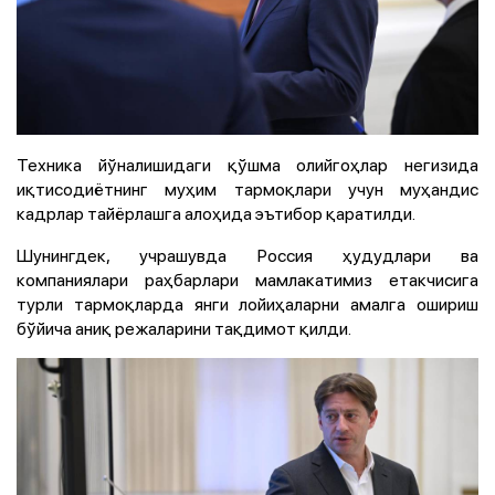
Техника йўналишидаги қўшма олийгоҳлар негизида
иқтисодиётнинг муҳим тармоқлари учун муҳандис
кадрлар тайёрлашга алоҳида эътибор қаратилди.
Шунингдек, учрашувда Россия ҳудудлари ва
компаниялари раҳбарлари мамлакатимиз етакчисига
турли тармоқларда янги лойиҳаларни амалга ошириш
бўйича аниқ режаларини тақдимот қилди.