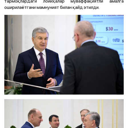
тармоқлардаги лойиҳалар муваффақиятли амалга
оширилаётгани мамнуният билан қайд этилди.