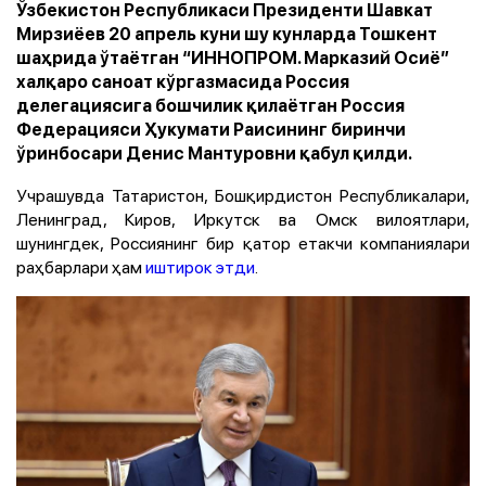
Ўзбекистон Республикаси Президенти Шавкат
Мирзиёев 20 апрель куни шу кунларда Тошкент
шаҳрида ўтаётган “ИННОПРОМ. Марказий Осиё”
халқаро саноат кўргазмасида Россия
делегациясига бошчилик қилаётган Россия
Федерацияси Ҳукумати Раисининг биринчи
ўринбосари Денис Мантуровни қабул қилди.
Учрашувда Татаристон, Бошқирдистон Республикалари,
Ленинград, Киров, Иркутск ва Омск вилоятлари,
шунингдек, Россиянинг бир қатор етакчи компаниялари
раҳбарлари ҳам
иштирок этди
.