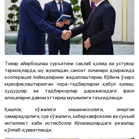
Товар айирбошлаш суръатини сақлаб қолиш ва устувор
тармоқларда, шу жумладан, саноат зоналари доирасида
кооперация лойиҳаларини жадаллаштириш бўйича ўзаро
мувофиқлаштирилган чора-тадбирларни қабул қилиш,
ҳудудлар ва тадбиркорлар даражасидаги фаол
алоқаларни давом эттириш муҳимлиги таъкидланди.
Қишлоқ хўжалиги машинасозлиги, энергия
самарадорлиги, сув хўжалиги, киберхавфсизлик ва сунъий
интеллект каби истиқболли йўналишлардаги режалар
қўллаб-қувватланди.