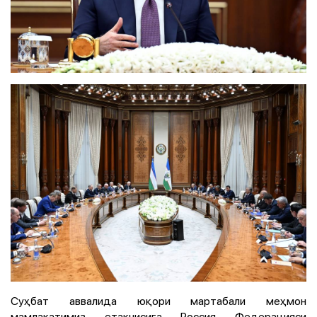
Суҳбат аввалида юқори мартабали меҳмон
мамлакатимиз етакчисига Россия Федерацияси