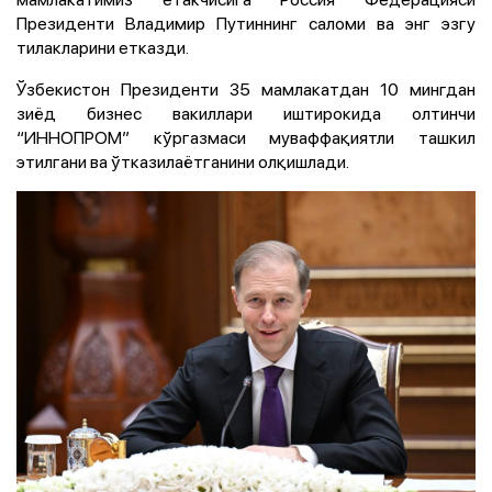
Президенти Владимир Путиннинг саломи ва энг эзгу
тилакларини етказди.
Ўзбекистон Президенти 35 мамлакатдан 10 мингдан
зиёд бизнес вакиллари иштирокида олтинчи
“ИННОПРОМ” кўргазмаси муваффақиятли ташкил
этилгани ва ўтказилаётганини олқишлади.