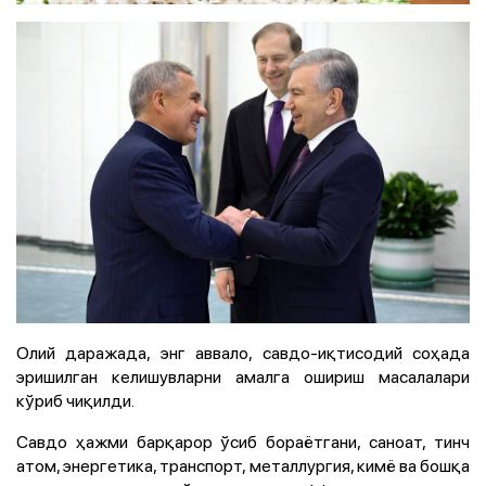
Олий даражада, энг аввало, савдо-иқтисодий соҳада
эришилган келишувларни амалга ошириш масалалари
кўриб чиқилди.
Савдо ҳажми барқарор ўсиб бораётгани, саноат, тинч
атом, энергетика, транспорт, металлургия, кимё ва бошқа