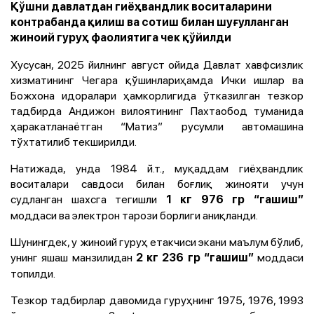
Қўшни давлатдан гиёҳвандлик воситаларини
контрабанда қилиш ва сотиш билан шуғулланган
жиноий гуруҳ фаолиятига чек қўйилди
Хусусан, 2025 йилнинг август ойида Давлат хавфсизлик
хизматининг Чегара қўшинлариҳамда Ички ишлар ва
Божхона идоралари ҳамкорлигида ўтказилган тезкор
тадбирда Андижон вилоятининг Пахтаобод туманида
ҳаракатланаётган “Матиз” русумли автомашина
тўхтатилиб текширилди.
Натижада, унда 1984 й.т., муқаддам гиёҳвандлик
воситалари савдоси билан боғлиқ жинояти учун
судланган шахсга тегишли
1 кг 976 гр “гашиш”
моддаси ва электрон тарози борлиги аниқланди.
Шунингдек, у жиноий гуруҳ етакчиси экани маълум бўлиб,
унинг яшаш манзилидан
моддаси
2 кг 236 гр “гашиш”
топилди.
Тезкор тадбирлар давомида гуруҳнинг 1975, 1976, 1993