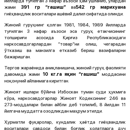
йилларда туғилган 3 нафар аъзоси ҳам ушланиб, улардан
жами
ва
391 гр “гашиш”
542 гр марихуана
гиёҳвандлик воситалари ашёвий далил сифатида олинди.
Жиноий гуруҳнинг қолган 1981, 1984, 1989 йилларда
туғилган 3 нафар аъзоси эса гуруҳ етакчисининг
топшириғи асосида Қирғиз Республикасидаги
наркосавдогарлардан “товар”ни олиш, чегарадан
ўтказиш ва манзилга етказиб бериш вазифаларни
бажаришган.
Тергов жараёнида аниқланишича, жиноий гуруҳ фаолияти
давомида жами
моддасини
10 кг.га яқин “гашиш”
ноқонуний айланмага киритган.
Жиноят ишлари бўйича Избоскан туман суди ҳукмига
кўра, наркосавдогарлар Жиноят Кодексининг 246 ва
273-моддалари билан айбли деб топилиб, 8 йилдан 11
йилгача муддатга озодликдан маҳрум этилди.
Ҳурматли фуқаролар, кундалик ҳаётда гиёҳвандлик
воситалари савдоси билан боғлиқ ҳолатларга дуч