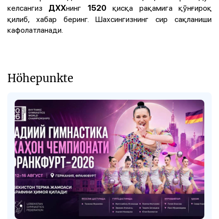
келсангиз
нинг
қисқа рақамига қўнғироқ
ДХХ
1520
қилиб, хабар беринг. Шахсингизнинг сир сақланиши
кафолатланади.
Höhepunkte