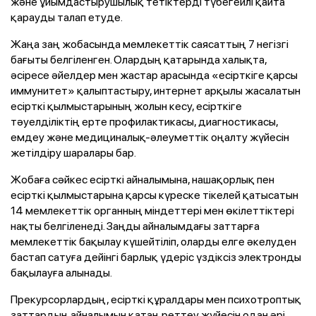
және ұйымдастырушылық тетіктерді түбегейлі қайта
қарауды талап етуде.
Жаңа заң жобасында мемлекеттік саясаттың 7 негізгі
бағыты белгіленген. Олардың қатарында халықта,
әсіресе әйелдер мен жастар арасында «есірткіге қарсы
иммунитет» қалыптастыру, интернет арқылы жасалатын
есірткі қылмыстарының жолын кесу, есірткіге
тәуелділіктің ерте профилактикасы, диагностикасы,
емдеу және медициналық-әлеуметтік оңалту жүйесін
жетілдіру шаралары бар.
Жобаға сәйкес есірткі айналымына, нашақорлық пен
есірткі қылмыстарына қарсы күреске тікелей қатысатын
14 мемлекеттік органның міндеттері мен өкілеттіктері
нақты белгіленеді. Заңды айналымдағы заттарға
мемлекеттік бақылау күшейтіліп, оларды елге әкелуден
бастап сатуға дейінгі барлық үдеріс үздіксіз электронды
бақылауға алынады.
Прекурсорлардың, есірткі құралдары мен психотроптық
заттардың айналымын қатаң реттеу жүйесін одан әрі