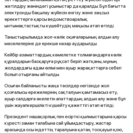
жетілдіру жөніндегі ұсыныстар да қаралды. Бұл бағытта
электронды бақылау жүйесін енгізу және заңсыз
әрекеттерге қарсы ведомствоаралық
ынтымақтастықты күшейтудің маңызы атап өтілді.
Таныстырылымда жол-көлік оқиғаларының алдын алу
мәселелеріне де ерекше назар аударылды.
Кейбір азаматтардың кәмелетке толмағандарға көлік
құралдарын басқаруға рұқсат беріп жатқаны, мұның
жолдардағы адам өлімі мен ауыр жарақаттарға себеп
болып отырғаны айтылды.
Осыған байланысты жаңа тәсілдер негізінде жол
қозғалысы ережелерінің сақталуын қамтамасыз ету,
ауыр салдарға әкелетін апаттардың алдын алу және бұл
үшін жауапкершілікті күшейту қажеттігі атап өтілді.
Президент нашақорлық пен есірткі қылмыстарына қарсы
күресті заман талабына сай ұйымдастыру, жастар
арасында осы індеттің таралуына қатаң тосқауыл қою,