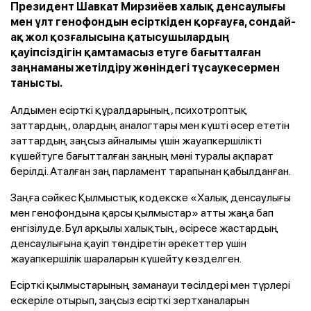
Президент Шавкат Мирзиёев халық денсаулығы
мен ұлт генофондын есірткіден қорғауға, сондай-
ақ жол қозғалысына қатысушылардың
қауіпсіздігін қамтамасыз етуге бағытталған
заңнаманы жетілдіру жөніндегі тұсаукесермен
танысты.
Алдымен есірткі құралдарының, психотроптық
заттардың, олардың аналогтары мен күшті әсер ететін
заттардың заңсыз айналымы үшін жауапкершілікті
күшейтуге бағытталған заңның мәні туралы ақпарат
берілді. Аталған заң парламент тарапынан қабылданған.
Заңға сәйкес Қылмыстық кодекске «Халық денсаулығы
мен генофондына қарсы қылмыстар» атты жаңа бап
енгізілуде. Бұл арқылы халықтың, әсіресе жастардың
денсаулығына қауіп төндіретін әрекеттер үшін
жауапкершілік шараларын күшейту көзделген.
Есірткі қылмыстарының заманауи тәсілдері мен түрлері
ескеріле отырып, заңсыз есірткі зертханаларын