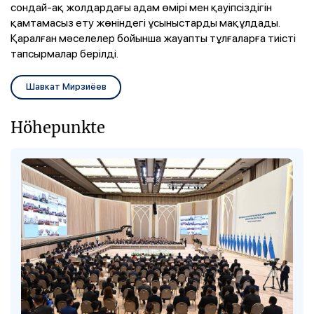
сондай-ақ жолдардағы адам өмірі мен қауіпсіздігін
қамтамасыз ету жөніндегі ұсыныстарды мақұлдады.
Қаралған мәселелер бойынша жауапты тұлғаларға тиісті
тапсырмалар берілді.
Шавкат Мирзиёев
Höhepunkte