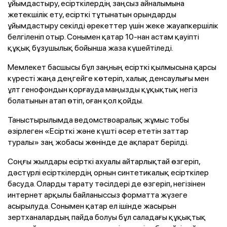
ұйымдастыру, есірткілердің заңсыз айналымына
жетекшілік ету, есірткі тұтынатын орындарды
ұйымдастыру секілді әрекеттер үшін жеке жауапкершілік
белгіленіп отыр. Сонымен қатар 10-нан астам қауіпті
құқық бұзушылық бойынша жаза күшейтіледі.
Мемлекет басшысы бұл заңның есірткі қылмысына қарсы
күресті жаңа деңгейге көтеріп, халық денсаулығы мен
ұлт генофондын қорғауда маңызды құқықтық негіз
болатынын атап өтіп, оған қол қойды.
Таныстырылымда ведомствоаралық жұмыс тобы
әзірлеген «Есірткі және күшті әсер ететін заттар
туралы» заң жобасы жөнінде де ақпарат берілді.
Соңғы жылдары есірткі ахуалы айтарлықтай өзгеріп,
дәстүрлі есірткілердің орнын синтетикалық есірткілер
басуда. Оларды тарату тәсілдері де өзгеріп, негізінен
интернет арқылы байланыссыз форматта жүзеге
асырылуда. Сонымен қатар ел ішінде жасырын
зертханалардың пайда болуы бұл саладағы құқықтық