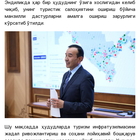
Эндиликда ҳар бир ҳудуднинг ўзига хослигидан келиб
чиқиб, унинг туристик салоҳиятини ошириш бўйича
манзилли дастурларни амалга ошириш зарурлиги
кўрсатиб ўтилди.
Шу мақсадда ҳудудларда туризм инфратузилмасини
жадал ривожлантириш ва соҳани лойиҳавий бошқарув