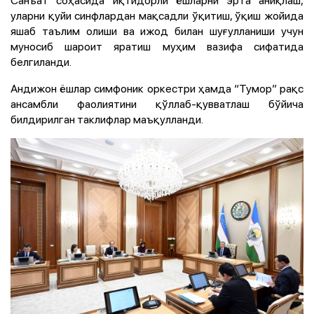
Санъат соҳасида иқтидорли ёшларни эрта аниқлаш,
уларни қуйи синфлардан мақсадли ўқитиш, ўқиш жойида
яшаб таълим олиши ва ижод билан шуғулланиши учун
муносиб шароит яратиш муҳим вазифа сифатида
белгиланди.
Андижон ёшлар симфоник оркестри ҳамда “Тумор” рақс
ансамбли фаолиятини қўллаб-қувватлаш бўйича
билдирилган таклифлар маъқулланди.