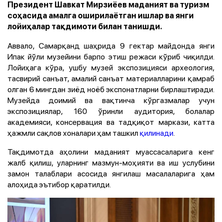
Президент Шавкат Мирзиёев маданият ва туризм
соҳасида амалга оширилаётган ишлар ва янги
лойиҳалар тақдимоти билан танишди.
Аввало, Самарқанд шаҳрида 9 гектар майдонда янги
Ипак йўли музейини барпо этиш режаси кўриб чиқилди.
Лойиҳага кўра, ушбу музей экспозицияси археология,
тасвирий санъат, амалий санъат материалларини қамраб
олган 6 мингдан зиёд ноёб экспонатларни бирлаштиради.
Музейда доимий ва вақтинча кўргазмалар учун
экспозициялар, 160 ўринли аудитория, болалар
академияси, консервация ва тадқиқот маркази, катта
ҳажмли сақлов хоналари ҳам ташкил
қилинади
.
Тақдимотда аҳолини маданият муассасаларига кенг
жалб қилиш, уларнинг мазмун-моҳияти ва иш услубини
замон талаблари асосида янгилаш масалаларига ҳам
алоҳида эътибор қаратилди.