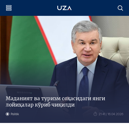
Маданият ва туризм соҳасидаги янги
лойиҳалар кўриб чиқилди
Politik
21:41 / 16.04.2026