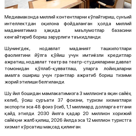
Медиамаконда миллий контентларни кўпайтириш, сунъий
интеллектдан оқилона фойдаланган ҳолда миллий
маданиятимиз ҳақида маълумотлар базасини
кенгайтириб бориш зарурлиги таъкидланди.
Шунингдек, нодавлат маданият ташкилотлари
фаолиятини йўлга қўйиш учун имтиёзли кредитлар
ажратиш, нодавлат театр ва театр-студияларини давлат
томонидан қўллаб-қувватлаш, уларга лойиҳаларни
амалга ошириш учун грантлар ажратиб бориш тизими
жорий этилиши белгиланди.
Шу йил бошидан мамлакатимизга 3 миллионга яқин сайёҳ
келиб, ўсиш суръати 37 фоизни, туризм хизматлари
экспорти эса 48 фоиз ўсиб, 1,1 миллиард долларга етгани
қайд этилди. 2030 йилга қадар 20 миллион хорижий
сайёҳни жалб қилиш, 2026 йилда эса 12 миллион туристга
хизмат кўрсатиш мақсад қилинган.