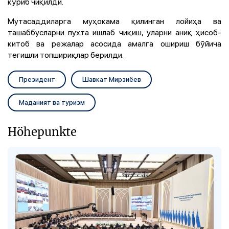
кўриб чиқилди.
Мутасаддиларга муҳокама қилинган лойиҳа ва
ташаббусларни пухта ишлаб чиқиш, уларни аниқ ҳисоб-
китоб ва режалар асосида амалга ошириш бўйича
тегишли топшириқлар берилди.
Президент
Шавкат Мирзиёев
Маданият ва туризм
Höhepunkte