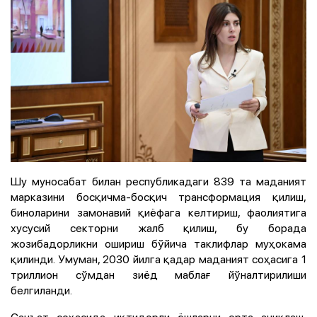
Шу муносабат билан республикадаги 839 та маданият
марказини босқичма-босқич трансформация қилиш,
биноларини замонавий қиёфага келтириш, фаолиятига
хусусий секторни жалб қилиш, бу борада
жозибадорликни ошириш бўйича таклифлар муҳокама
қилинди. Умуман, 2030 йилга қадар маданият соҳасига 1
триллион сўмдан зиёд маблағ йўналтирилиши
белгиланди.