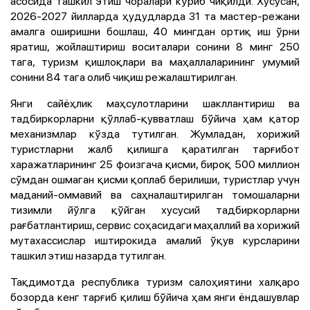
асосида ташкил этиш чоралари кўриб чиқилди. Хусусан,
2026-2027 йилларда ҳудудларда 31 та мастер-режани
амалга оширишни бошлаш, 40 мингдан ортиқ иш ўрни
яратиш, жойлаштириш воситалари сонини 8 минг 250
тага, туризм қишлоқлари ва маҳаллаларининг умумий
сонини 84 тага олиб чиқиш режалаштирилган.
Янги сайёҳлик маҳсулотларини шакллантириш ва
тадбиркорларни қўллаб-қувватлаш бўйича ҳам қатор
механизмлар кўзда тутилган. Жумладан, хорижий
туристларни жалб қилишга қаратилган тарғибот
харажатларининг 25 фоизгача қисми, бироқ 500 миллион
сўмдан ошмаган қисми қоплаб берилиши, туристлар учун
маданий-оммавий ва саҳналаштирилган томошаларни
тизимли йўлга қўйган хусусий тадбиркорларни
рағбатлантириш, сервис соҳасидаги маҳаллий ва хорижий
мутахассислар иштирокида амалий ўқув курсларини
ташкил этиш назарда тутилган.
Тақдимотда республика туризм салоҳиятини халқаро
бозорда кенг тарғиб қилиш бўйича ҳам янги ёндашувлар