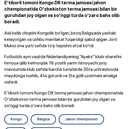
E’tiborli tomoni Kongo DR terma jamoasi jahon
chempionatida O‘zbekiston terma jamoasi bilan bir
guruhdan joy olgan va so‘nggi turda o‘zaro bahs olib
boradi.
Asli kelib chiqishi Kongolik bo‘lgan, biroq Belgiyada yashab
kelayotgan va ushbu mamlakat fuqaroligi qabul qilgan Jorti
Mukio ona yurti safida to‘p tepishni afzal ko‘rdi.
Futbolchi ayni vaqtda Niderlandiyaning "Ayaks" klubi sharafini
himoya qilib kelmoqda. 18 yoshli yarim himoyachi joriy
mavsumda klub safida barcha turnirlarda 35ta uchrashuvda
maydonga tushib, 4ta gol urdi va 3ta golli uzatmani amalga
oshirdi.
E’tiborli tomoni Kongo DR terma jamoasi jahon chempionatida
O‘zbekiston terma jamoasi bilan bir guruhdan joy olgan va
so‘nggi turda o‘zaro bahs olib boradi.
Kongo
Belgiya
Jahon chempionati