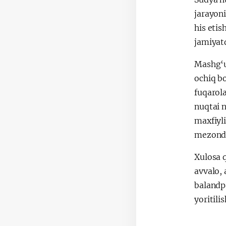
jarayon
his etis
jamiyatd
Mashg‘u
ochiq bo
fuqarola
nuqtai 
maxfiyli
mezondi
Xulosa q
avvalo, 
balandpa
yoritilis