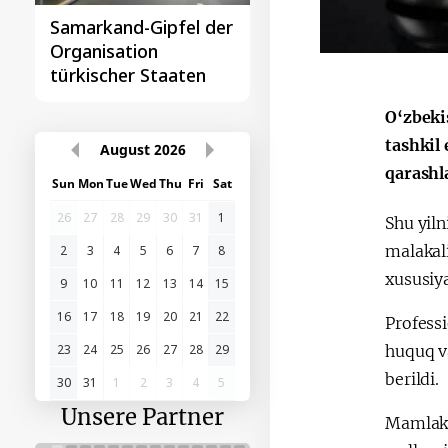
Samarkand-Gipfel der
Das erste
Organisation
Gipfeltreffen
türkischer Staaten
Zentralasien-China
O‘zbeki
tashkil 
August
2026
qarashl
Sun
Mon
Tue
Wed
Thu
Fri
Sat
26
27
28
29
30
31
1
Shu yiln
malakali
2
3
4
5
6
7
8
xususiya
9
10
11
12
13
14
15
16
17
18
19
20
21
22
Professi
huquq va
23
24
25
26
27
28
29
berildi.
30
31
1
2
3
4
5
Unsere Partner
Mamlaka