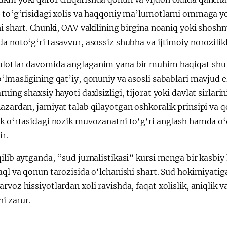
i to‘g‘risidagi xolis va haqqoniy ma’lumotlarni ommaga ye
hi shart. Chunki, OAV vakilining birgina noaniq yoki shos
a noto‘g‘ri tasavvur, asossiz shubha va ijtimoiy norozilik
lotlar davomida anglaganim yana bir muhim haqiqat shu b
‘lmasligining qat’iy, qonuniy va asosli sabablari mavjud e
rning shaxsiy hayoti daxlsizligi, tijorat yoki davlat sirlari
nazardan, jamiyat talab qilayotgan oshkoralik prinsipi va
k o‘rtasidagi nozik muvozanatni to‘g‘ri anglash hamda o‘q
r.
ilib aytganda, “sud jurnalistikasi” kursi menga bir kasbiy
aql va qonun tarozisida o‘lchanishi shart. Sud hokimiyati
rvoz hissiyotlardan xoli ravishda, faqat xolislik, aniqlik
hi zarur.