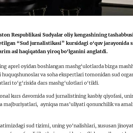
ston Respublikasi Sudyalar oliy kengashining tashabbusi
etilgan “Sud jurnalistikasi” kursidagi o‘quv jarayonida s
arim asl haqiqatdan yiroq bo‘lganini anglatdi.
ing aprel oyidan boshlangan mashg‘ulotlarda bizga mashhur 
 huquqshunoslar va soha ekspertlari tomonidan sud organla
tlari to‘g‘risida dars mashg‘ulotlari o‘tildi.
onal kurs davomida sud jurnalistining kasbiy qiyofasi, uni
 majburiyatlari, ayniqsa mas’uliyati qonunchilik va amaliy
timizdagi sud tizimi, uning yo‘nalishlari, xususan jinoya