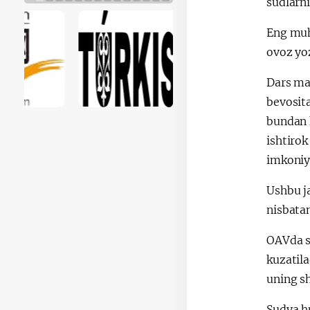
sudlarni
Eng muhi
ovoz yoz
Dars mas
bevosita
bundan k
ishtirok
imkoniya
Ushbu j
nisbata
OAVda su
kuzatila
uning s
Sudya h