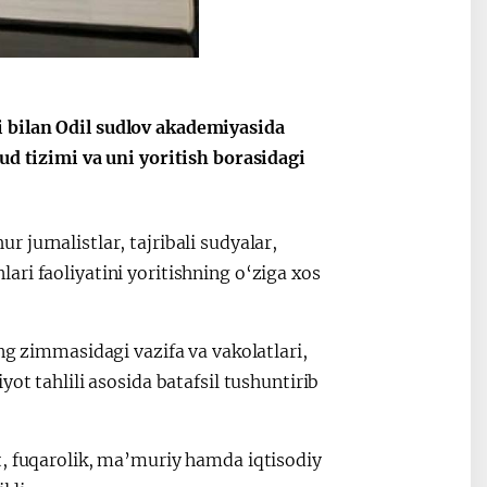
 bilan Odil sudlov akademiyasida
ud tizimi va uni yoritish borasidagi
jurnalistlar, tajribali sudyalar,
ri faoliyatini yoritishning o‘ziga xos
ng zimmasidagi vazifa va vakolatlari,
ot tahlili asosida batafsil tushuntirib
t, fuqarolik, ma’muriy hamda iqtisodiy