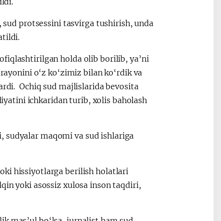
ildi.
, sud protsessini tasvirga tushirish, unda
tildi.
qlashtirilgan holda olib borilib, ya’ni
arayonini o‘z ko‘zimiz bilan ko‘rdik va
ardi. Ochiq sud majlislarida bevosita
liyatini ichkaridan turib, xolis baholash
, sudyalar maqomi va sud ishlariga
i hissiyotlarga berilish holatlari
qin yoki asossiz xulosa inson taqdiri,
ik mas’ul bo‘lsa, jurnalist ham sud