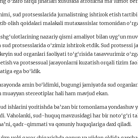
ng o‘zaro farqli jihatlari xususida atroflicha ma’lumot ber
mi, sud protsesslarida jurnalistning ishtirok etish tartibi
ib olish qoidalari malakali mutaxassislar tomonidan o‘rga
hg‘ulotlarining nazariy qismi amaliyot bilan uyg‘un muvofi
 sud protsesslarida o‘zimiz ishtirok etdik. Sud protsessi j
eyin sud organlari faoliyati to‘g‘risida tasavvurimiz o‘zg
 etish va protsessual jarayonlarni kuzatish orqali tizim fao
tiga ega bo‘ldik.
arayonda amin bo‘ldimki, bugungi jamiyatda sud organlari
n muayyan stereotiplar hali ham mavjud ekan.
d ishlarini yoritishda ba’zan bir tomonlama yondashuv yok
di. Vaholanki, sud-huquq mavzusidagi har bir noto‘g‘ri tal
ha’ni, qadr-qimmati va qonuniy huquqlariga daxl qiladi.
ukm yoki qaror chiqarishda qonun va vijdon oldida qanchal