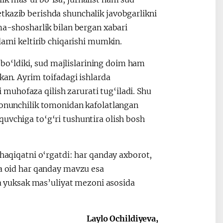
tkazib berishda shunchalik javobgarlikni
hma-shosharlik bilan bergan xabari
larni keltirib chiqarishi mumkin.
o‘ldiki, sud majlislarining doim ham
kan. Ayrim toifadagi ishlarda
ni muhofaza qilish zarurati tug‘iladi. Shu
 qonunchilik tomonidan kafolatlangan
uvchiga to‘g‘ri tushuntira olish bosh
 haqiqatni o‘rgatdi: har qanday axborot,
ga oid har qanday mavzu esa
 va yuksak mas’uliyat mezoni asosida
Laylo Ochildiyeva,