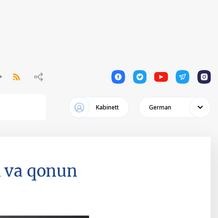
1
1
1
1
1
Kabinett
German
l va qonun