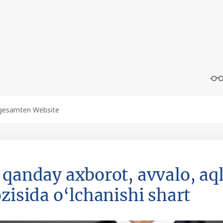
 qanday axborot, avvalo, aq
ozisida o‘lchanishi shart