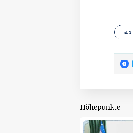
Sud 
Höhepunkte