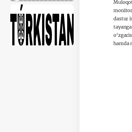
Muloqot
monitori
dastur i
tayanga
o‘zgaris
hamda mi