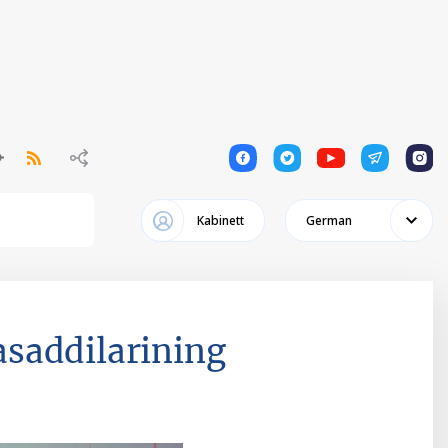
1
1
1
1
1
Kabinett
German
saddilarining