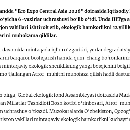
ndda "Eco Expo Central Asia 2026" doirasida Iqtisodiy 
o‘yicha 6-vazirlar uchrashuvi bo‘lib o‘tdi. Unda IHTga a
on vakillari ishtirok etib, ekologik hamkorlikni 12 yilli
arini muhokama qildilar.
 davomida mintaqada iqlim o‘zgarishi, yerlar degradatsiya
rni barqaror boshqarish hamda qum-chang bo‘ronlarining o
 mintaqaviy ekologik sheriklikning yangi bosqichini bel
a mo‘ljallangan Atrof-muhitni muhofaza qilish hadli dast
n birga, Global ekologik fond Assambleyasi doirasida Mark
an Millatlar Tashkiloti Bosh kotibi o‘rinbosari, Atrof-muhi
n uchrashuv o‘tkazdi. Muzokaralarda O‘zbekiston, Qozog‘is
iston vakillari mintaqaviy ekologik hamkorlikni kuchaytir