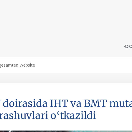
 doirasida IHT va BMT muta
rashuvlari o‘tkazildi