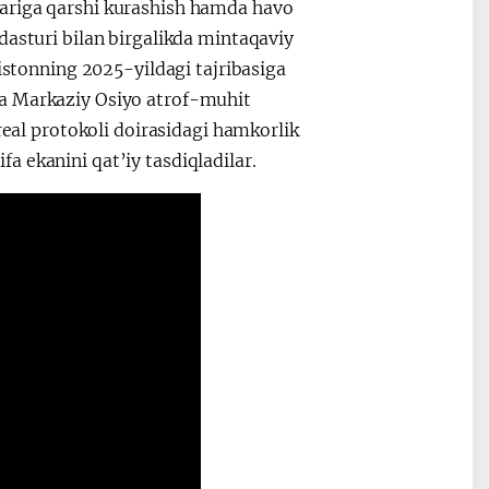
lariga qarshi kurashish hamda havo
dasturi bilan birgalikda mintaqaviy
kistonning 2025-yildagi tajribasiga
na Markaziy Osiyo atrof-muhit
real protokoli doirasidagi hamkorlik
 ekanini qat’iy tasdiqladilar.