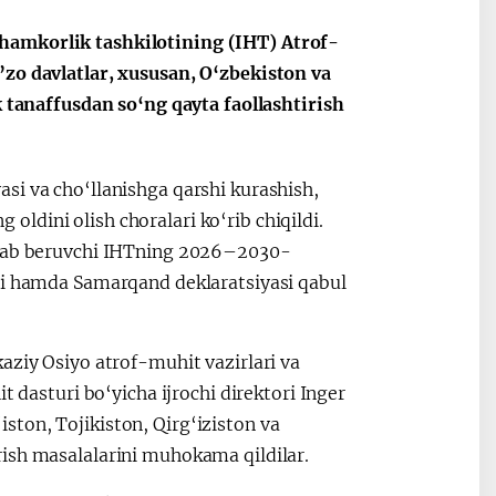
hamkorlik tashkilotining (IHT) Atrof-
’zo davlatlar, xususan, O‘zbekiston va
k tanaffusdan so‘ng qayta faollashtirish
si va cho‘llanishga qarshi kurashish,
ldini olish choralari ko‘rib chiqildi.
gilab beruvchi IHTning 2026–2030-
uri hamda Samarqand deklaratsiyasi qabul
aziy Osiyo atrof-muhit vazirlari va
t dasturi bo‘yicha ijrochi direktori Inger
ton, Tojikiston, Qirg‘iziston va
ish masalalarini muhokama qildilar.