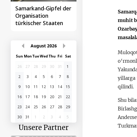
Samarkand-Gipfel der
Das erste
Samarqa
Organisation
Gipfeltreffen
muhit b
türkischer Staaten
Zentralasien-China
Ozarbayj
masalal
August
2026
Muloqot
Sun
Mon
Tue
Wed
Thu
Fri
Sat
o‘rmonla
26
27
28
29
30
31
1
Yakunda
2
3
4
5
6
7
8
yillarg
qilindi.
9
10
11
12
13
14
15
16
17
18
19
20
21
22
Shu bila
23
24
25
26
27
28
29
Birlashg
Anderse
30
31
1
2
3
4
5
Turkman
Unsere Partner