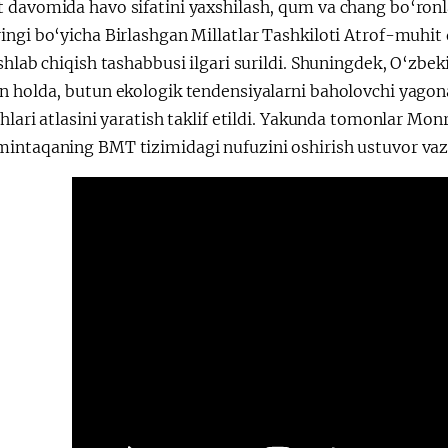
 davomida havo sifatini yaxshilash, qum va chang bo‘ron
ngi bo‘yicha Birlashgan Millatlar Tashkiloti Atrof-muhit 
shlab chiqish tashabbusi ilgari surildi. Shuningdek, O‘zbe
n holda, butun ekologik tendensiyalarni baholovchi yago
hlari atlasini yaratish taklif etildi. Yakunda tomonlar Mon
ntaqaning BMT tizimidagi nufuzini oshirish ustuvor vazifa