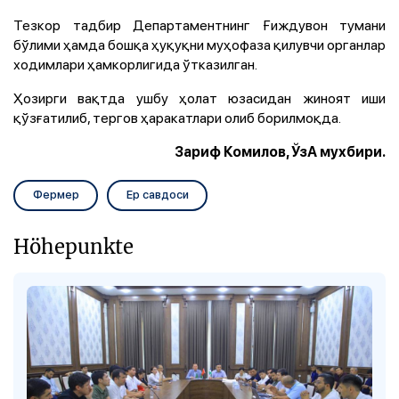
Тезкор тадбир Департаментнинг Ғиждувон тумани
бўлими ҳамда бошқа ҳуқуқни муҳофаза қилувчи органлар
ходимлари ҳамкорлигида ўтказилган.
Ҳозирги вақтда ушбу ҳолат юзасидан жиноят иши
қўзғатилиб, тергов ҳаракатлари олиб борилмоқда.
Зариф Комилов, ЎзА мухбири.
Фермер
Ер савдоси
Höhepunkte