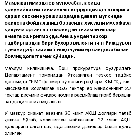
Мамлакатимизда ер муносабатларида
қонунийликни таъминлаш, коррупция ҳолатларига
қарши кескин курашиш ҳамда давлат мулкидан
оқилона фойдаланиш борасида ҳуқуқни муҳофаза
қилувчи органлар томонидан тизимли ишлар
амалга оширилмоқда. Ана шундай тезкор
тадбирлардан бири Бухоро вилоятининг Ғиждувон
туманида ўтказилиб, ноқонуний ер савдоси билан
боғлиқ ҳолатга чек қўйилди.
Маълум қилинишича, Бош прокуратура ҳузуридаги
Департамент томонидан ўтказилган тезкор тадбир
давомида “Р.М.” фермер хўжалиги раҳбари Х.М. “Қутчи”
массивида жойлашган 45,6 гектар ер майдонининг 2,7
гектар қисмини фуқаро номига расмийлаштириб беришни
ваъда қилгани аниқланган.
У мазкур хизмат эвазига 36 минг АҚШ доллари талаб
қилган бўлиб, келишилган маблағнинг 32 минг АҚШ
долларини олган вақтида ашёвий далиллар билан қўлга
олинган.