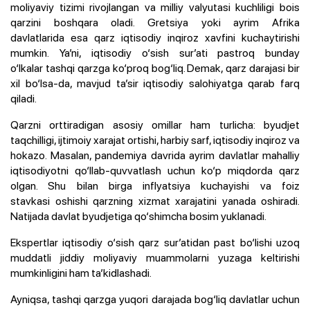
moliyaviy tizimi rivojlangan va milliy valyutasi kuchliligi bois
qarzini boshqara oladi. Gretsiya yoki ayrim Afrika
davlatlarida esa qarz iqtisodiy inqiroz xavfini kuchaytirishi
mumkin. Ya’ni, iqtisodiy o‘sish sur’ati pastroq bunday
o‘lkalar tashqi qarzga ko‘proq bog‘liq. Demak, qarz darajasi bir
xil bo‘lsa-da, mavjud ta’sir iqtisodiy salohiyatga qarab farq
qiladi.
Qarzni orttiradigan asosiy omillar ham turlicha: byudjet
taqchilligi, ijtimoiy xarajat ortishi, harbiy sarf, iqtisodiy inqiroz va
hokazo. Masalan, pandemiya davrida ayrim davlatlar mahalliy
iqtisodiyotni qo‘llab-quvvatlash uchun ko‘p miqdorda qarz
olgan. Shu bilan birga inflyatsiya kuchayishi va foiz
stavkasi oshishi qarzning xizmat xarajatini yanada oshiradi.
Natijada davlat byudjetiga qo‘shimcha bosim yuklanadi.
Ekspertlar iqtisodiy o‘sish qarz sur’atidan past bo‘lishi uzoq
muddatli jiddiy moliyaviy muammolarni yuzaga keltirishi
mumkinligini ham ta’kidlashadi.
Ayniqsa, tashqi qarzga yuqori darajada bog‘liq davlatlar uchun