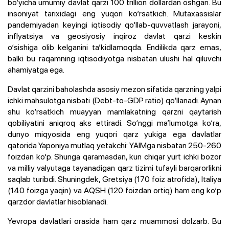
bo‘yicha umumiy davlat qarzi 100 trillion dollardan oshgan. Bu
insoniyat tarixidagi eng yuqori ko‘rsatkich. Mutaxassislar
pandemiyadan keyingi iqtisodiy qo‘llab-quvvatlash jarayoni,
inflyatsiya va geosiyosiy inqiroz davlat qarzi keskin
o‘sishiga olib kelganini ta’kidlamoqda. Endilikda qarz emas,
balki bu raqamning iqtisodiyotga nisbatan ulushi hal qiluvchi
ahamiyatga ega.
Davlat qarzini baholashda asosiy mezon sifatida qarzning yalpi
ichki mahsulotga nisbati (Debt-to-GDP ratio) qo‘llanadi. Aynan
shu ko‘rsatkich muayyan mamlakatning qarzni qaytarish
qobiliyatini aniqroq aks ettiradi. So‘nggi ma’lumotga ko‘ra,
dunyo miqyosida eng yuqori qarz yukiga ega davlatlar
qatorida Yaponiya mutlaq yetakchi: YAIMga nisbatan 250-260
foizdan ko‘p. Shunga qaramasdan, kun chiqar yurt ichki bozor
va milliy valyutaga tayanadigan qarz tizimi tufayli barqarorlikni
saqlab turibdi. Shuningdek, Gretsiya (170 foiz atrofida), Italiya
(140 foizga yaqin) va AQSH (120 foizdan ortiq) ham eng ko‘p
qarzdor davlatlar hisoblanadi.
Yevropa davlatlari orasida ham qarz muammosi dolzarb. Bu