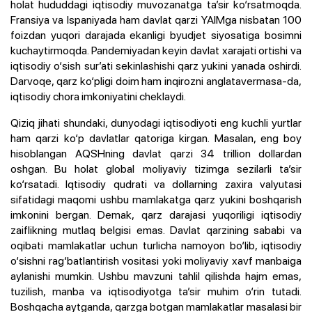
holat hududdagi iqtisodiy muvozanatga ta’sir ko‘rsatmoqda.
Fransiya va Ispaniyada ham davlat qarzi YAIMga nisbatan 100
foizdan yuqori darajada ekanligi byudjet siyosatiga bosimni
kuchaytirmoqda. Pandemiyadan keyin davlat xarajati ortishi va
iqtisodiy o‘sish sur’ati sekinlashishi qarz yukini yanada oshirdi.
Darvoqe, qarz ko‘pligi doim ham inqirozni anglatavermasa-da,
iqtisodiy chora imkoniyatini cheklaydi.
Qiziq jihati shundaki, dunyodagi iqtisodiyoti eng kuchli yurtlar
ham qarzi ko‘p davlatlar qatoriga kirgan. Masalan, eng boy
hisoblangan AQSHning davlat qarzi 34 trillion dollardan
oshgan. Bu holat global moliyaviy tizimga sezilarli ta’sir
ko‘rsatadi. Iqtisodiy qudrati va dollarning zaxira valyutasi
sifatidagi maqomi ushbu mamlakatga qarz yukini boshqarish
imkonini bergan. Demak, qarz darajasi yuqoriligi iqtisodiy
zaiflikning mutlaq belgisi emas. Davlat qarzining sababi va
oqibati mamlakatlar uchun turlicha namoyon bo‘lib, iqtisodiy
o‘sishni rag‘batlantirish vositasi yoki moliyaviy xavf manbaiga
aylanishi mumkin. Ushbu mavzuni tahlil qilishda hajm emas,
tuzilish, manba va iqtisodiyotga ta’sir muhim o‘rin tutadi.
Boshqacha aytganda, qarzga botgan mamlakatlar masalasi bir