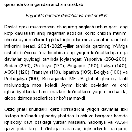
qarashda ko‘ringanidan ancha murakkab.
Eng katta qarzdor davlatlar va xavf omillari
Davlat qarzi muammosini chuqurroq anglash uchun qarzi eng
ko‘p davlatlarni aniq raqamlar asosida ko‘rib chiqish muhim,
chunki ayni ma’lumot global iqtisodiy muvozanatni baholash
imkonini beradi. 2024-2025-yillar tahlilida qarzining YAIMga
nisbati bo‘yicha foiz hisobida eng yuqori ko‘rsatkichga ega
davlatlar quyidagi tartibda joylashgan: Yaponiya (250-260),
Sudan (250), Gretsiya (170), Singapur (160), Italiya (140),
AQSH (120), Fransiya (110), Ispaniya (105), Belgiya (100) va
Portugaliya (100). Bu raqamlar IMF, JB global iqtisodiy tahlil
ma’lumotiga mos keladi. Ayrim kichik davlatlar va orol
iqtisodiyotlarida ham mazkur ko‘rsatkich yuqori bo‘lsa-da,
global tizimga sezilarli ta’sir ko‘rsatmaydi.
Qiziq jihati shundaki, qarz ko‘rsatkichi yuqori davlatlar ikki
toifaga bo‘linadi: iqtisodiy jihatdan kuchli va barqaror hamda
iqtisodiy xavf ostidagi yurtlar. Masalan, Yaponiya va AQSH
qarzi juda ko‘p bo‘lishiga qaramay, iqtisodiyoti barqaror,