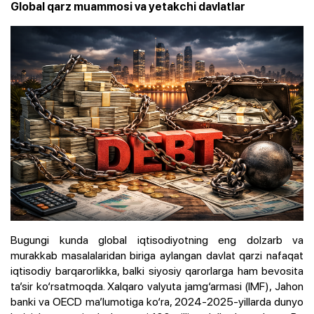
Global qarz muammosi va yetakchi davlatlar
Bugungi kunda global iqtisodiyotning eng dolzarb va
murakkab masalalaridan biriga aylangan davlat qarzi nafaqat
iqtisodiy barqarorlikka, balki siyosiy qarorlarga ham bevosita
ta’sir ko‘rsatmoqda. Xalqaro valyuta jamg‘armasi (IMF), Jahon
banki va OECD ma’lumotiga ko‘ra, 2024-2025-yillarda dunyo