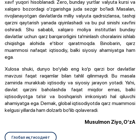
xavf yuqori hisoblanadi. Zero, bunday yurtlar valyuta kursi va
xalqaro bozordagi o‘zgarishga juda sezgir bo‘ladi. Masalan,
rivojlanayotgan davlatlarda milliy valyuta qadrsizlansa, tashqi
qarzni qaytarish yanada qiyinlashadi va bu pul sinishi xavfini
oshiradi. Shu sababli, xalqaro moliya institutlari bunday
davlatlar uchun qarz barqarorligini ta’minlash choralarini ishlab
chiqishga alohida e’tibor qaratmoqda. Binobarin, qarz
muammosi nafaqat iqtisodiy, balki siyosiy ahamiyatga ham
ega.
Xulosa shuki, dunyo bo‘ylab eng ko‘p qarzi bor davlatlar
mavzusi faqat raqamlar bilan tahlil qilinmaydi. Bu masala
zamirida murakkab iqtisodiy va siyosiy jarayon yotadi. Ya’ni,
davlat qarzini baholashda faqat miqdor emas, balki
iqtisodiyotga ta’sir va boshqarish imkoniyati hal qiluvchi
ahamiyatga ega. Demak, global iqtisodiyotda qarz muammosi
kelgusi yillarda ham dolzarb bo‘lib qolaveradi.
Musulmon Ziyo, O‘zA
Глобал иқтисодиёт