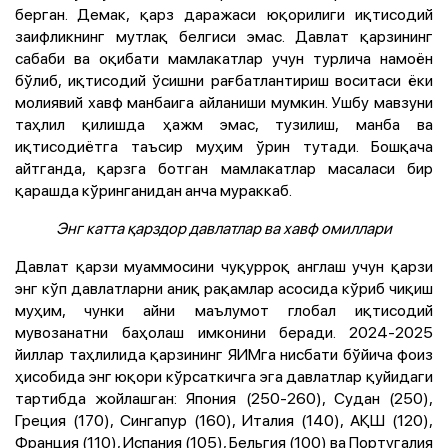
берган. Демак, қарз даражаси юқорилиги иқтисодий
заифликнинг мутлақ белгиси эмас. Давлат қарзининг
сабаби ва оқибати мамлакатлар учун турлича намоён
бўлиб, иқтисодий ўсишни рағбатлантириш воситаси ёки
молиявий хавф манбаига айланиши мумкин. Ушбу мавзуни
таҳлил қилишда ҳажм эмас, тузилиш, манба ва
иқтисодиётга таъсир муҳим ўрин тутади. Бошқача
айтганда, қарзга ботган мамлакатлар масаласи бир
қарашда кўринганидан анча мураккаб.
Энг катта қарздор давлатлар ва хавф омиллари
Давлат қарзи муаммосини чуқурроқ англаш учун қарзи
энг кўп давлатларни аниқ рақамлар асосида кўриб чиқиш
муҳим, чунки айни маълумот глобал иқтисодий
мувозанатни баҳолаш имконини беради. 2024-2025
йиллар таҳлилида қарзининг ЯИМга нисбати бўйича фоиз
ҳисобида энг юқори кўрсаткичга эга давлатлар қуйидаги
тартибда жойлашган: Япония (250-260), Судан (250),
Греция (170), Сингапур (160), Италия (140), АҚШ (120),
Франция (110), Испания (105), Бельгия (100) ва Португалия