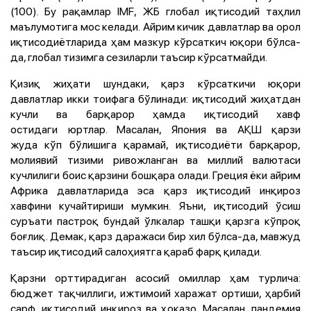
(100). Бу рақамлар IMF, ЖБ глобал иқтисодий таҳлил
маълумотига мос келади. Айрим кичик давлатлар ва орол
иқтисодиётларида ҳам мазкур кўрсаткич юқори бўлса-
да, глобал тизимга сезиларли таъсир кўрсатмайди.
Қизиқ жиҳати шундаки, қарз кўрсаткичи юқори
давлатлар икки тоифага бўлинади: иқтисодий жиҳатдан
кучли ва барқарор ҳамда иқтисодий хавф
остидаги юртлар. Масалан, Япония ва АҚШ қарзи
жуда кўп бўлишига қарамай, иқтисодиёти барқарор,
молиявий тизими ривожланган ва миллий валютаси
кучлилиги боис қарзини бошқара олади. Греция ёки айрим
Африка давлатларида эса қарз иқтисодий инқироз
хавфини кучайтириши мумкин. Яъни, иқтисодий ўсиш
суръати пастроқ бундай ўлкалар ташқи қарзга кўпроқ
боғлиқ. Демак, қарз даражаси бир хил бўлса-да, мавжуд
таъсир иқтисодий салоҳиятга қараб фарқ қилади.
Қарзни орттирадиган асосий омиллар ҳам турлича:
бюджет тақчиллиги, ижтимоий харажат ортиши, ҳарбий
сарф, иқтисодий инқироз ва ҳоказо. Масалан, пандемия