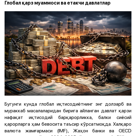
Глобал қарз муаммоси ва етакчи давлатлар
Бугунги кунда глобал иқтисодиётнинг энг долзарб ва
мураккаб масалаларидан бирига айланган давлат қарзи
нафақат иқтисодий барқарорликка, балки сиёсий
қарорларга ҳам бевосита таъсир кўрсатмоқда. Халқаро
валюта жамғармаси (IMF), Жаҳон банки ва OECD