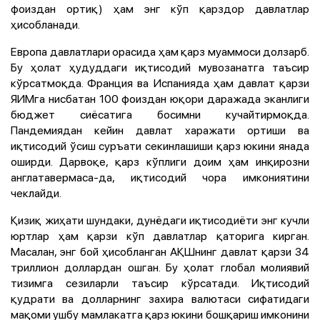
фоиздан ортиқ) ҳам энг кўп қарздор давлатлар
ҳисобланади.
Европа давлатлари орасида ҳам қарз муаммоси долзарб.
Бу ҳолат ҳудуддаги иқтисодий мувозанатга таъсир
кўрсатмоқда. Франция ва Испанияда ҳам давлат қарзи
ЯИМга нисбатан 100 фоиздан юқори даражада эканлиги
бюджет сиёсатига босимни кучайтирмоқда.
Пандемиядан кейин давлат харажати ортиши ва
иқтисодий ўсиш суръати секинлашиши қарз юкини янада
оширди. Дарвоқе, қарз кўплиги доим ҳам инқирозни
англатавермаса-да, иқтисодий чора имкониятини
чеклайди.
Қизиқ жиҳати шундаки, дунёдаги иқтисодиёти энг кучли
юртлар ҳам қарзи кўп давлатлар қаторига кирган.
Масалан, энг бой ҳисобланган АҚШнинг давлат қарзи 34
триллион доллардан ошган. Бу ҳолат глобал молиявий
тизимга сезиларли таъсир кўрсатади. Иқтисодий
қудрати ва долларнинг захира валютаси сифатидаги
мақоми ушбу мамлакатга қарз юкини бошқариш имконини