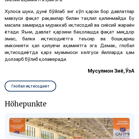
Хулоса шуки, дунё бўйлаб энг кўп қарзи бор давлатлар
мавзуси фақат рақамлар билан таҳлил қилинмайди. Бу
масала замирида мураккаб иқтисодий ва сиёсий жараён
ётади. Яъни, давлат қарзини баҳолашда фақат миқдор
эмас, балки иқтисодиётга таъсир ва бошқариш
имконияти ҳал қилувчи аҳамиятга эга. Демак, глобал
иқтисодиётда қарз муаммоси келгуси йилларда ҳам
долзарб бўлиб қолаверади.
Мусулмон Зиё, ЎзА
Глобал иқтисодиёт
Höhepunkte