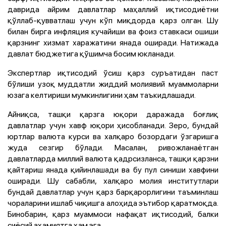
даврида айрим давлатлар маҳаллий иқтисодиётни
қўллаб-қувватлаш учун кўп миқдорда қарз олган. Шу
билан бирга инфляция кучайиши ва фоиз ставкаси ошиши
қарзнинг хизмат харажатини янада оширади. Натижада
давлат бюджетига қўшимча босим юкланади.
Экспертлар иқтисодий ўсиш қарз суръатидан паст
бўлиши узоқ муддатли жиддий молиявий муаммоларни
юзага келтириши мумкинлигини ҳам таъкидлашади.
Айниқса, ташқи қарзга юқори даражада боғлиқ
давлатлар учун хавф юқори ҳисобланади. Зеро, бундай
юртлар валюта курси ва халқаро бозордаги ўзгаришга
жуда сезгир бўлади. Масалан, ривожланаётган
давлатларда миллий валюта қадрсизланса, ташқи қарзни
қайтариш янада қийинлашади ва бу пул синиши хавфини
оширади. Шу сабабли, халқаро молия институтлари
бундай давлатлар учун қарз барқарорлигини таъминлаш
чораларини ишлаб чиқишга алоҳида эътибор қаратмоқда.
Бинобарин, қарз муаммоси нафақат иқтисодий, балки
сиёсий аҳамиятга ҳам эга.