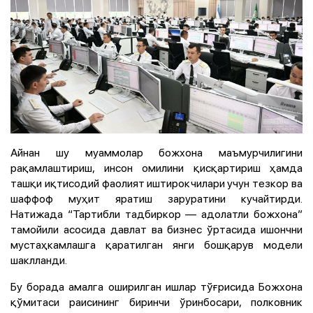
Айнан шу муаммолар божхона маъмурчилигини
рақамлаштириш, инсон омилини қисқартириш ҳамда
ташқи иқтисодий фаолият иштирокчилари учун тезкор ва
шаффоф муҳит яратиш заруратини кучайтирди.
Натижада “Тартибли тадбиркор — адолатли божхона”
тамойили асосида давлат ва бизнес ўртасида ишончни
мустаҳкамлашга қаратилган янги бошқарув модели
шаклланди.
Бу борада амалга оширилган ишлар тўғрисида Божхона
қўмитаси раисининг биринчи ўринбосари, полковник