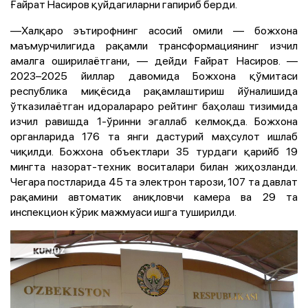
Ғайрат Насиров қуйдагиларни гапириб берди.
—Халқаро эътирофнинг асосий омили — божхона
маъмурчилигида рақамли трансформациянинг изчил
амалга оширилаётгани, — дейди Ғайрат Насиров. —
2023–2025 йиллар давомида Божхона қўмитаси
республика миқёсида рақамлаштириш йўналишида
ўтказилаётган идоралараро рейтинг баҳолаш тизимида
изчил равишда 1-ўринни эгаллаб келмоқда. Божхона
органларида 176 та янги дастурий маҳсулот ишлаб
чиқилди. Божхона объектлари 35 турдаги қарийб 19
мингта назорат-техник воситалари билан жиҳозланди.
Чегара постларида 45 та электрон тарози, 107 та давлат
рақамини автоматик аниқловчи камера ва 29 та
инспекцион кўрик мажмуаси ишга туширилди.