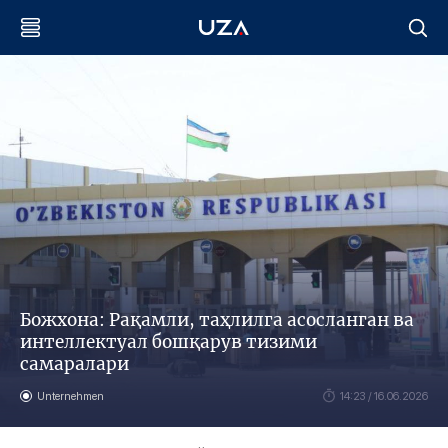
Божхона: Рақамли, таҳлилга асосланган ва
интеллектуал бошқарув тизими
самаралари
Unternehmen
14:23 / 16.06.2026