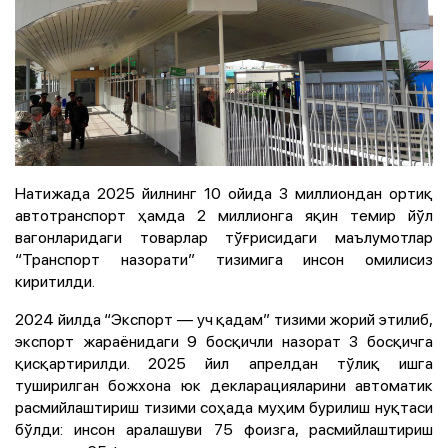
Натижада 2025 йилнинг 10 ойида 3 миллиондан ортиқ
автотранспорт ҳамда 2 миллионга яқин темир йўл
вагонларидаги товарлар тўғрисидаги маълумотлар
“Транспорт назорати” тизимига инсон омилисиз
киритилди.
2024 йилда “Экспорт — уч қадам” тизими жорий этилиб,
экспорт жараёнидаги 9 босқичли назорат 3 босқичга
қисқартирилди. 2025 йил апрелдан тўлиқ ишга
туширилган божхона юк декларацияларини автоматик
расмийлаштириш тизими соҳада муҳим бурилиш нуқтаси
бўлди: инсон аралашуви 75 фоизга, расмийлаштириш