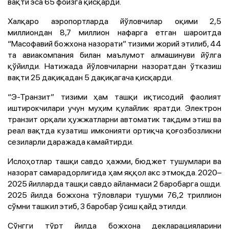
вақти эса 65 фоизга қисқарди.
Халқаро аэропортларда йўловчилар оқими 2,5
миллиондан 8,7 миллион нафарга етган шароитда
“Масофавий божхона назорати” тизими жорий этилиб, 44
та авиакомпания билан маълумот алмашинуви йўлга
қўйилди. Натижада йўловчиларни назоратдан ўтказиш
вақти 25 дақиқадан 5 дақиқагача қисқарди.
“Э-Транзит” тизими ҳам ташқи иқтисодий фаолият
иштирокчилари учун муҳим қулайлик яратди. Электрон
транзит орқали ҳужжатларни автоматик тақдим этиш ва
реал вақтда кузатиш имконияти ортиқча қоғозбозликни
сезиларли даражада камайтирди.
Ислоҳотлар ташқи савдо ҳажми, бюджет тушумлари ва
назорат самарадорлигида ҳам яққол акс этмоқда. 2020–
2025 йилларда ташқи савдо айланмаси 2 баробарга ошди.
2025 йилда божхона тўловлари тушуми 76,2 триллион
сўмни ташкил этиб, 3 баробар ўсиш қайд этилди.
Сўнгги тўрт йилда божхона декларацияларини