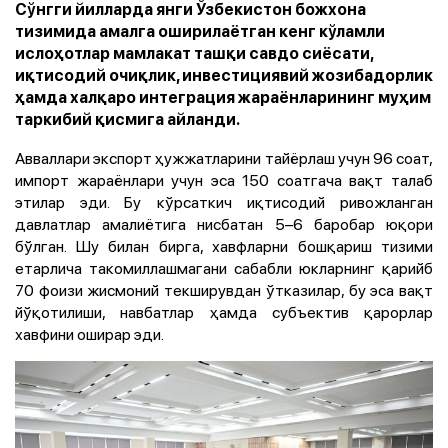
Сўнгги йилларда янги Ўзбекистон божхона
тизимида амалга оширилаётган кенг кўламли
ислоҳотлар мамлакат ташқи савдо сиёсати,
иқтисодий очиқлик, инвестициявий жозибадорлик
ҳамда халқаро интеграция жараёнларининг муҳим
таркибий қисмига айланди.
Авваллари экспорт ҳужжатларини тайёрлаш учун 96 соат,
импорт жараёнлари учун эса 150 соатгача вақт талаб
этилар эди. Бу кўрсаткич иқтисодий ривожланган
давлатлар амалиётига нисбатан 5–6 баробар юқори
бўлган. Шу билан бирга, хавфларни бошқариш тизими
етарлича такомиллашмагани сабабли юкларнинг қарийб
70 фоизи жисмоний текширувдан ўтказилар, бу эса вақт
йўқотилиши, навбатлар ҳамда субъектив қарорлар
хавфини оширар эди.