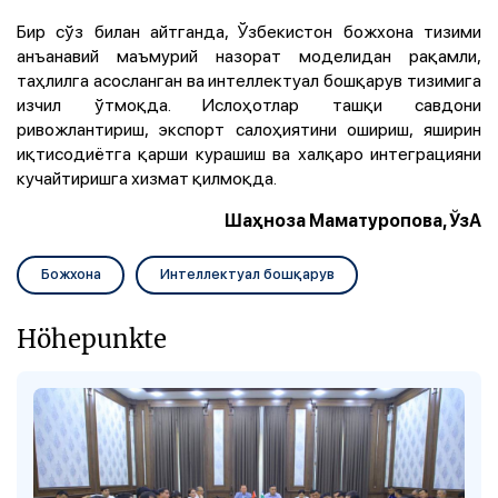
Бир сўз билан айтганда, Ўзбекистон божхона тизими
анъанавий маъмурий назорат моделидан рақамли,
таҳлилга асосланган ва интеллектуал бошқарув тизимига
изчил ўтмоқда. Ислоҳотлар ташқи савдони
ривожлантириш, экспорт салоҳиятини ошириш, яширин
иқтисодиётга қарши курашиш ва халқаро интеграцияни
кучайтиришга хизмат қилмоқда.
Шаҳноза Маматуропова, ЎзА
Божхона
Интеллектуал бошқарув
Höhepunkte