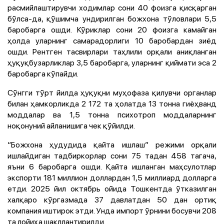
расмийлаштирувчи ходимлар сони 40 фоизга қисқарган
бўлса-да, қўшимча ундирилган божхона тўловлари 5,5
баробарга ошди. Кўриклар сони 20 фоизга камайган
ҳолда уларнинг самарадорлиги 10 баробардан зиёд
ошди. Рентген тасвирлари таҳлили орқали аниқланган
ҳуқуқбузарликлар 3,5 баробарга, уларнинг қиймати эса 2
баробарга кўпайди.
Сўнгги тўрт йилда ҳуқуқни муҳофаза қилувчи органлар
билан ҳамкорликда 2 172 та ҳолатда 13 тонна гиёҳванд
моддалар ва 1,5 тонна психотроп моддаларнинг
ноқонуний айланишига чек қўйилди.
“Божхона ҳудудида қайта ишлаш” режими орқали
ишлайдиган тадбиркорлар сони 75 тадан 458 тагача,
яъни 6 баробарга ошди. Қайта ишланган маҳсулотлар
экспорти 181 миллион доллардан 1,5 миллиард долларга
етди. 2025 йил октябрь ойида Тошкентда ўтказилган
халқаро кўргазмада 37 давлатдан 50 дан ортиқ
компания иштирок этди. Унда импорт ўрнини босувчи 208
та лойиҳа шакллантирилди.