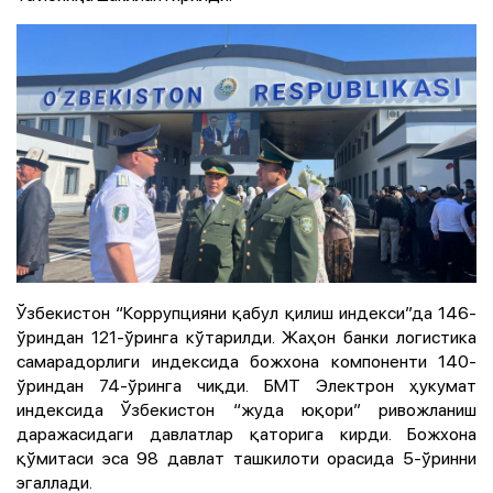
Ўзбекистон “Коррупцияни қабул қилиш индекси”да 146-
ўриндан 121-ўринга кўтарилди. Жаҳон банки логистика
самарадорлиги индексида божхона компоненти 140-
ўриндан 74-ўринга чиқди. БМТ Электрон ҳукумат
индексида Ўзбекистон “жуда юқори” ривожланиш
даражасидаги давлатлар қаторига кирди. Божхона
қўмитаси эса 98 давлат ташкилоти орасида 5-ўринни
эгаллади.