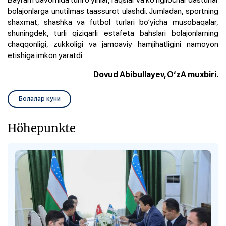
bolajonlarga unutilmas taassurot ulashdi. Jumladan, sportning
shaxmat, shashka va futbol turlari bo‘yicha musobaqalar,
shuningdek, turli qiziqarli estafeta bahslari bolajonlarning
chaqqonligi, zukkoligi va jamoaviy hamjihatligini namoyon
etishiga imkon yaratdi.
Dovud Abibullayev, O‘zA muxbiri.
Болалар куни
Höhepunkte