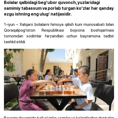
Bolalar qalbidagi beg‘ubor quvonch, yuzlaridagi
samimiy tabassum va porlab turgan ko‘zlar har qanday
ezgu ishning eng ulug‘ natijasidir.
1-iyun – Xalqaro bolalarni himoya qilish kuni munosabati bilan
Qoraqalpog‘iston Respublikasi bojxona boshqarmasi
tomonidan xodimlar farzandlari uchun bayramona tadbir
tashkil etildi.
Bayram davomida turli o‘yinlar, raqslar va ko‘ngilochar dasturlar