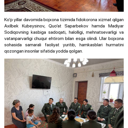
Ko‘p yillar davomida bojxona tizimida fidokorona xizmat qilgan
Axilbek Kubeysinov, Quo‘at Saparbekov hamda Madiyar
Sodiqovning kasbiga sadoqati, halolligi, mehnatsevarligi va
vatanparvarligi chuqur ehtirom bilan esga olindi. Ular bojxona
sohasida samarali faoliyat yuritib, hamkasblari hurmatini
qozongan insonlar sifatida yodda qolgan.