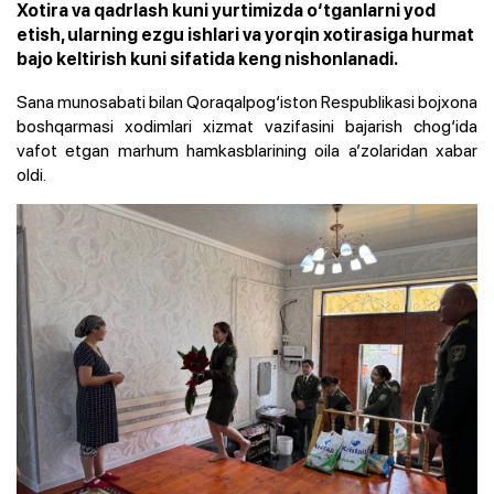
Xotira va qadrlash kuni yurtimizda o‘tganlarni yod
etish, ularning ezgu ishlari va yorqin xotirasiga hurmat
bajo keltirish kuni sifatida keng nishonlanadi.
Sana munosabati bilan Qoraqalpog‘iston Respublikasi bojxona
boshqarmasi xodimlari xizmat vazifasini bajarish chog‘ida
vafot etgan marhum hamkasblarining oila a’zolaridan xabar
oldi.