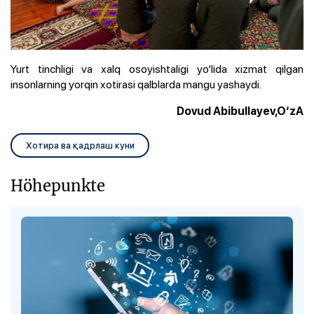
Yurt tinchligi va xalq osoyishtaligi yo‘lida xizmat qilgan
insonlarning yorqin xotirasi qalblarda mangu yashaydi.
Dovud Abibullayev,O‘zA
Хотира ва қадрлаш куни
Höhepunkte