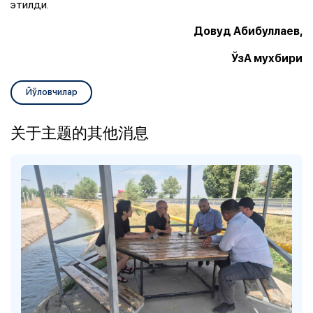
этилди.
Довуд Абибуллаев,
ЎзА мухбири
Йўловчилар
关于主题的其他消息