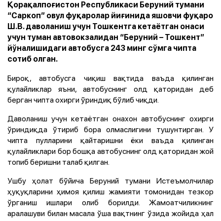
Қорақалпоғистон Республикаси Беруний тумани
“Саркоп” овул фуқаролар йиғинида яшовчи фуқаро
Ш.В. даволаниш учун Тошкентга кетаётган онаси
учун туман автовокзалидан “Беруний – Тошкент”
йўналишидаги автобусга 243 минг сўмга чипта
сотиб олган.
Бироқ, автобусга чиқиш вақтида ваъда қилинган
қулайликлар яъни, автобуснинг олд қаторидан деб
берган чипта охирги ўриндиқ бўлиб чиқди.
Даволаниш учун кетаётган онахон автобуснинг охирги
ўриндиқда ўтириб бора олмаслигини тушунтирган. У
чипта пулларини қайтаришни ёки ваъда қилинган
қулайликлари бор бошқа автобуснинг олд қаторидан жой
топиб беришни талаб қилган.
Ушбу ҳолат бўйича Беруний тумани Истеъмолчилар
ҳуқуқларини ҳимоя қилиш жамияти томонидан тезкор
ўрганиш ишлари олиб борилди. Жамоатчиликнинг
аралашуви билан масала ўша вақтнинг ўзида жойида ҳал