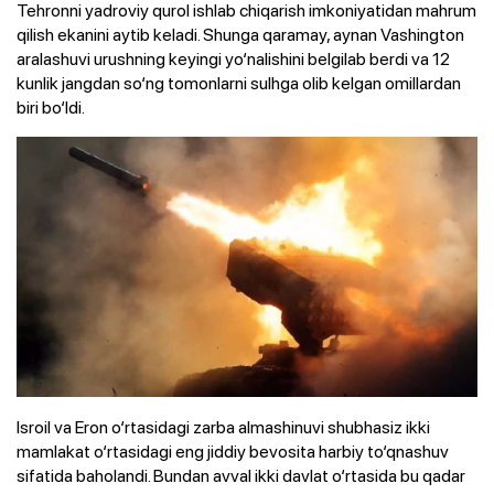
Tehronni yadroviy qurol ishlab chiqarish imkoniyatidan mahrum
qilish ekanini aytib keladi. Shunga qaramay, aynan Vashington
aralashuvi urushning keyingi yo‘nalishini belgilab berdi va 12
kunlik jangdan so‘ng tomonlarni sulhga olib kelgan omillardan
biri bo‘ldi.
Isroil va Eron o‘rtasidagi zarba almashinuvi shubhasiz ikki
mamlakat o‘rtasidagi eng jiddiy bevosita harbiy to‘qnashuv
sifatida baholandi. Bundan avval ikki davlat o‘rtasida bu qadar