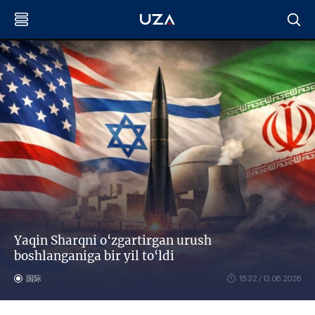
Yaqin Sharqni o‘zgartirgan urush
boshlanganiga bir yil to‘ldi
国际
15:32 / 13.06.2026