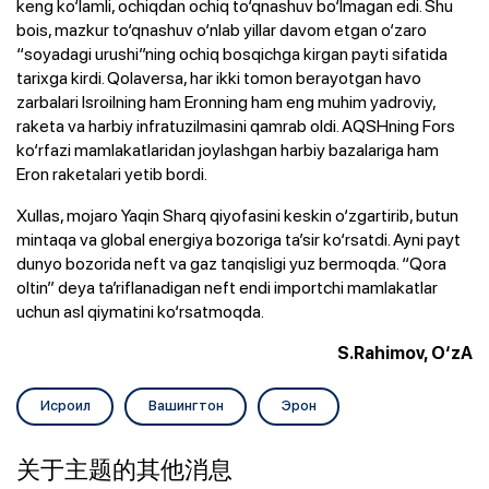
keng ko‘lamli, ochiqdan ochiq to‘qnashuv bo‘lmagan edi. Shu
bois, mazkur to‘qnashuv o‘nlab yillar davom etgan o‘zaro
“soyadagi urushi”ning ochiq bosqichga kirgan payti sifatida
tarixga kirdi. Qolaversa, har ikki tomon berayotgan havo
zarbalari Isroilning ham Eronning ham eng muhim yadroviy,
raketa va harbiy infratuzilmasini qamrab oldi. AQSHning Fors
ko‘rfazi mamlakatlaridan joylashgan harbiy bazalariga ham
Eron raketalari yetib bordi.
Xullas, mojaro Yaqin Sharq qiyofasini keskin o‘zgartirib, butun
mintaqa va global energiya bozoriga ta’sir ko‘rsatdi. Ayni payt
dunyo bozorida neft va gaz tanqisligi yuz bermoqda. “Qora
oltin” deya ta’riflanadigan neft endi importchi mamlakatlar
uchun asl qiymatini ko‘rsatmoqda.
S.Rahimov,
O‘zA
Исроил
Вашингтон
Эрон
关于主题的其他消息