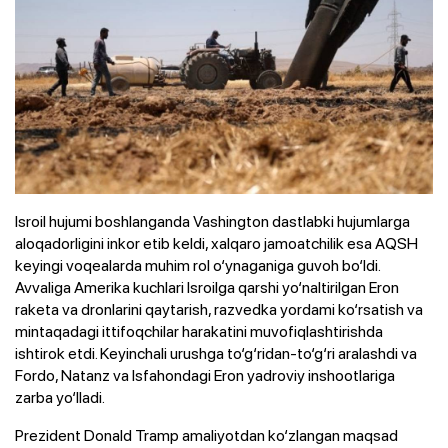
Isroil hujumi boshlanganda Vashington dastlabki hujumlarga
aloqadorligini inkor etib keldi, xalqaro jamoatchilik esa AQSH
keyingi voqealarda muhim rol o‘ynaganiga guvoh bo‘ldi.
Avvaliga Amerika kuchlari Isroilga qarshi yo‘naltirilgan Eron
raketa va dronlarini qaytarish, razvedka yordami ko‘rsatish va
mintaqadagi ittifoqchilar harakatini muvofiqlashtirishda
ishtirok etdi. Keyinchali urushga to‘g‘ridan-to‘g‘ri aralashdi va
Fordo, Natanz va Isfahondagi Eron yadroviy inshootlariga
zarba yo‘lladi.
Prezident Donald Tramp amaliyotdan ko‘zlangan maqsad