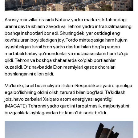
Asosiy manzillar orasida Natanz yadro markazi, Isfahondagi
uranni qayta ishlash zavodi va Tehron yadro infratuzilmasining
boshqa inshootlari bor edi. Shuningdek, yer ostidagi eng
xavfsiz uran boyitiladigan joy, Fordo mintaqasiga ham hujum
uyushtirilgan. Isroil Eron yadro dasturi bilan bog‘liq yuqori
martabali harbiy qo‘mondonlar va mutaxassislarni ham ta’qib
qildi. Tehron va boshqa shaharlarda ko‘plab portlashlar
kuzatildi. O‘z navbatida Eron rasmiylari qasos choralari
boshlanganini e’lon qildi.
Ma’lumki, Isroil bu amaliyotni Islom Respublikasi yadro quroliga
ega bo‘lishining oldini olish zarurati bilan bog‘ladi. Ta’kidlash
joiz, havo zarbalari Xalqaro atom energiyasi agentligi
(MAGATE) Tehronni yadro qurolini tarqatmaslik majburiyatini
buzganlikda ayblaganidan bir kun o‘tib sodir bo‘ldi.