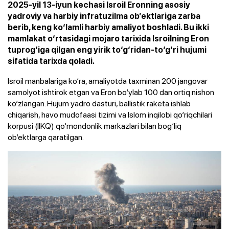
2025-yil 13-iyun kechasi Isroil Eronning asosiy
yadroviy va harbiy infratuzilma ob’ektlariga zarba
berib, keng ko‘lamli harbiy amaliyot boshladi. Bu ikki
mamlakat o‘rtasidagi mojaro tarixida Isroilning Eron
tuprog‘iga qilgan eng yirik to‘g‘ridan-to‘g‘ri hujumi
sifatida tarixda qoladi.
Isroil manbalariga ko‘ra, amaliyotda taxminan 200 jangovar
samolyot ishtirok etgan va Eron bo‘ylab 100 dan ortiq nishon
ko‘zlangan. Hujum yadro dasturi, ballistik raketa ishlab
chiqarish, havo mudofaasi tizimi va Islom inqilobi qo‘riqchilari
korpusi (IIKQ) qo‘mondonlik markazlari bilan bog‘liq
ob’ektlarga qaratilgan.