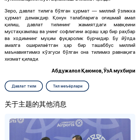
Зеро, давлат тилига бўлган ҳурмат — миллий ўзликка
ҳурмат демакдир. Қонун талабларига оғишмай амал
қилиш, давлат тилининг жамиятдаги мавқеини
мустаҳкамлаш ва унинг софлигини асраш ҳар бир раҳбар
ва ходимнинг муҳим фуқаролик бурчидир. Бу йўлда
амалга оширилаётган ҳар бир ташаббус миллий
маънавиятимиз кўзгуси бўлган она тилимиз равнақига
хизмат қилади.
Абдужалол Қаюмов, ЎзА мухбири
Давлат тили
Тил меъёрлари
关于主题的其他消息