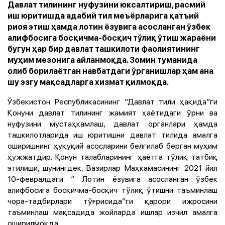
Давлат тилининг нуфузини юксалтириш, расмий
иш юритишда адабий тил меъёрларига қатъий
риоя этиш ҳамда лотин ёзувига асосланган ўзбек
алифбосига босқичма-босқич тўлиқ ўтиш жараёни
бугун ҳар бир давлат ташкилоти фаолиятининг
муҳим мезонига айланмоқда. Зомин туманида
олиб борилаётган навбатдаги ўрганишлар ҳам ана
шу эзгу мақсадларга хизмат қилмоқда.
Ўзбекистон Республикасининг “Давлат тили ҳақида”ги
Қонуни давлат тилининг жамият ҳаётидаги ўрни ва
нуфузини мустаҳкамлаш, давлат органлари ҳамда
ташкилотларида иш юритишни давлат тилида амалга
оширишнинг ҳуқуқий асосларини белгилаб берган муҳим
ҳужжатдир. Қонун талабларининг ҳаётга тўлиқ татбиқ
этилиши, шунингдек, Вазирлар Маҳкамасининг 2021 йил
10-февралдаги “
Лотин ёзувига асосланган ўзбек
алифбосига босқичма-босқич тўлиқ ўтишни таъминлаш
чора-тадбирлари тўғрисида
”ги қарори ижросини
таъминлаш мақсадида жойларда ишлар изчил амалга
оширилмоқда.