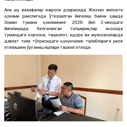
Ана шу вазифалар ижроси доирасида Жиззах вилояти
ҳокими раислигида ўтказилган йиғилиш баёни ҳамда
Зомин тумани ҳокимининг 2026 йил 2-июндаги
йиғилишида белгиланган топшириқлар асосида
тумандаги корхона, ташкилот, идора ва муассасаларда
давлат тили тўғрисидаги қонунчилик талабларига риоя
этилишини ўрганиш ишлари ташкил этилди.