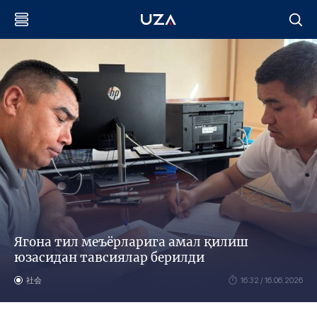
Ягона тил меъёрларига амал қилиш
юзасидан тавсиялар берилди
社会
16:32 / 16.06.2026