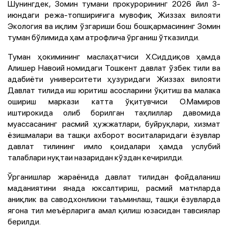
Шунингдек, Зомин тумани прокурорининг 2026 йил 3-
июндаги режа-топшириғига мувофиқ Жиззах вилояти
Экология ва иқлим ўзгариши бош бошқармасининг Зомин
туман бўлимида ҳам атрофлича ўрганиш ўтказилди.
Туман ҳокимининг маслаҳатчиси Х.Сиддиқов ҳамда
Алишер Навоий номидаги Тошкент давлат ўзбек тили ва
адабиёти университети ҳузуридаги Жиззах вилояти
Давлат тилида иш юритиш асосларини ўқитиш ва малака
ошириш маркази катта ўқитувчиси О.Мамиров
иштирокида олиб борилган таҳлиллар давомида
муассасанинг расмий ҳужжатлари, буйруқлари, хизмат
ёзишмалари ва ташқи ахборот воситаларидаги ёзувлар
давлат тилининг имло қоидалари ҳамда услубий
талаблари нуқтаи назаридан кўздан кечирилди.
Ўрганишлар жараёнида давлат тилидан фойдаланиш
маданиятини янада юксалтириш, расмий матнларда
аниқлик ва саводхонликни таъминлаш, ташқи ёзувларда
ягона тил меъёрларига амал қилиш юзасидан тавсиялар
берилди.